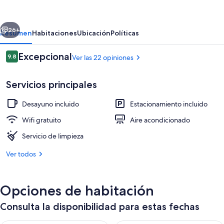
erior
Siguiente
26+
Resumen
Habitaciones
Ubicación
Políticas
Opiniones
Excepcional
9.8
Ver las 22 opiniones
9.8 de 10,
Servicios principales
Desayuno incluido
Estacionamiento incluido
Wifi gratuito
Aire acondicionado
Servicio de limpieza
Vista a la montaña
Ver todos
Opciones de habitación
Consulta la disponibilidad para estas fechas