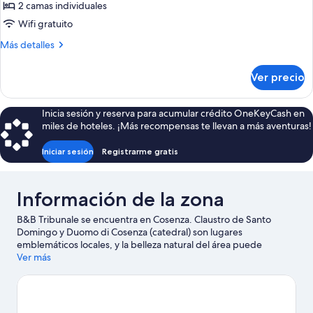
Habitación
2 camas individuales
con
Wifi gratuito
2
Más
Más detalles
camas
detalles
individuales
sobre
Ver precio
Habitación
con
2
Inicia sesión y reserva para acumular crédito OneKeyCash en
camas
miles de hoteles. ¡Más recompensas te llevan a más aventuras!
individuales
Iniciar sesión
Registrarme gratis
Información de la zona
B&B Tribunale se encuentra en Cosenza. Claustro de Santo
Domingo y Duomo di Cosenza (catedral) son lugares
emblemáticos locales, y la belleza natural del área puede
apreciarse en Parque Nacional de Sila y Campo Scuola. ¿Quieres
Ver más
asistir a un evento o partido mientras estás en la ciudad?
Consulta el calendario de PalaFerraro o Estadio San Vito - Gigi
Marulla.
Visita nuestra guía de Cosenza