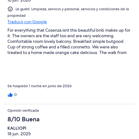
16 jun. 2026
Le gustó: Limpieza, servicio y personal, servicios y condiciones de la
propiedad
Traducir con Google
For everything that Cosenza isnt this beautiful bnb makes up for
it. The owners are the staff too and are very welcoming.
Comfortable room lovely balcony. Breakfast simple butgood.
Cup of strong coffee and a filled coronetto. We were also
treated to a home made orange cake delicious. The walk from
the train station isnt too long just ignore google maps and head
straight there.
Se hospedó 1 noche en junio de 2026
0
Opinión verificada
8/10 Buena
KALLIOPI
18 jun. 2025