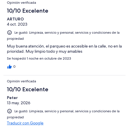
Opiniones
de
Basada
opiniones
Opinión verificada
0
22
en
de
10/10 Excelente
opiniones
0
22
de
ARTURO
opiniones
4 oct. 2023
22
opiniones
Le gustó: Limpieza, servicio y personal, servicios y condiciones de la
propiedad
Muy buena atención, el parqueo es accesible en la calle, no en la
prioridad. Muy limpio todo y muy amables
Se hospedó 1 noche en octubre de 2023
0
Opinión verificada
10/10 Excelente
Peter
13 may. 2026
Le gustó: Limpieza, servicio y personal, servicios y condiciones de la
propiedad
Traducir con Google