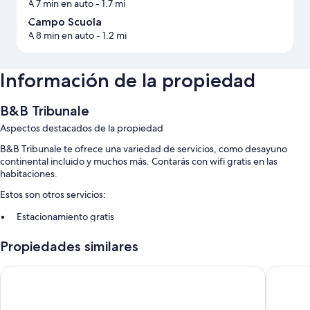
A 7 min en auto
- 1.7 mi
Campo Scuola
A 8 min en auto
- 1.2 mi
Información de la propiedad
B&B Tribunale
Aspectos destacados de la propiedad
B&B Tribunale te ofrece una variedad de servicios, como desayuno
continental incluido y muchos más. Contarás con wifi gratis en las
habitaciones.
Estos son otros servicios:
Estacionamiento gratis
Traslado de ida y vuelta al aeropuerto (con cargo), resguardo de
Propiedades similares
equipaje y no se permite fumar en la propiedad
B&B Erifra' Piccolo Hotel
Epoca 
Características de la habitación
Todas las habitaciones de B&B Tribunale ofrecen amenidades que
incluyen aire acondicionado y batas, además de algunos detalles