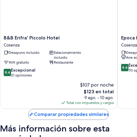
adicionales, como wifi gratis.
Otros de los servicios que también encontrarás son:
Baños con regaderas y bidets
Servicio de limpieza diario y escritorios
B&B
Epoca
B&B Erifra' Piccolo Hotel
Epoca
Erifra'
Home
Cosenza
Cosenza
Piccolo
Cosenza
Desayuno incluido
Estacionamiento
Desayu
Hotel
incluido
Aire a
Cosenza
Wifi gratuito
Restaurante
9.4
Exc
9.4
9.4
Excepcional
de
70 o
9.4
de
21 opiniones
10,
10,
Excepcio
$107 por noche
Excepcional,
70
El
$123 en total
21
opinion
precio
opiniones
9 ago. - 10 ago.
actual
Total con impuestos y cargos
es
de
Comparar propiedades similares
$123
Más información sobre esta