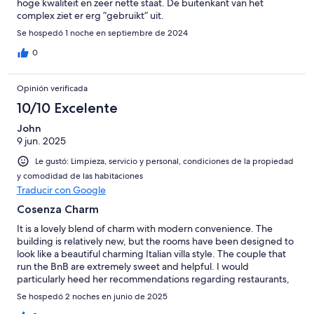
hoge kwaliteit en zeer nette staat. De buitenkant van het
complex ziet er erg ”gebruikt” uit.
Se hospedó 1 noche en septiembre de 2024
0
Opinión verificada
10/10 Excelente
John
9 jun. 2025
Le gustó: Limpieza, servicio y personal, condiciones de la propiedad
y comodidad de las habitaciones
Traducir con Google
Cosenza Charm
It is a lovely blend of charm with modern convenience. The
building is relatively new, but the rooms have been designed to
look like a beautiful charming Italian villa style. The couple that
run the BnB are extremely sweet and helpful. I would
particularly heed her recommendations regarding restaurants,
as they were excellent. We have been traveling for over a
Se hospedó 2 noches en junio de 2025
month, in many of the best foodie towns in Southern Europe,