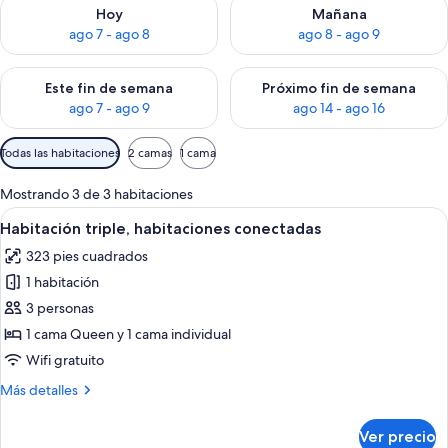
Consulta la disponibilidad para hoy ago 7 - ago 8
Consulta la disponibilidad pa
Hoy
Mañana
ago 7 - ago 8
ago 8 - ago 9
Consulta la disponibilidad para este fin de semana ago 7 - ag
Consulta la disponibilidad par
Este fin de semana
Próximo fin de semana
ago 7 - ago 9
ago 14 - ago 16
Filtros
Todas las habitaciones
2 camas
1 cama
disponibles
para
Mostrando 3 de 3 habitaciones
las
Abrir
Un dormitorio con cama, lámparas de 
3
Habitación triple, habitaciones conectadas
habitaciones
todas
323 pies cuadrados
las
1 habitación
fotos
de
3 personas
Habitación
1 cama Queen y 1 cama individual
triple,
Wifi gratuito
habitaciones
Más
Más detalles
conectadas
detalles
sobre
Ver precio
Habitación