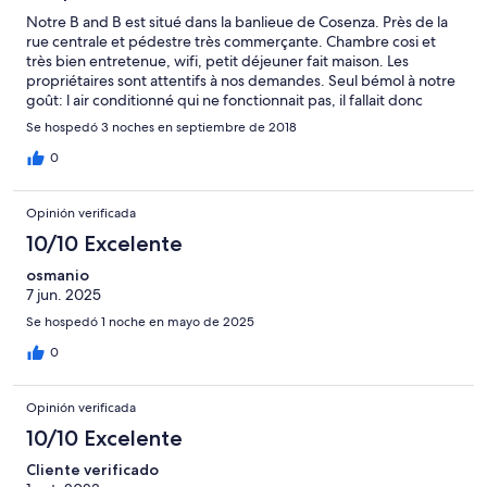
Notre B and B est situé dans la banlieue de Cosenza. Près de la
rue centrale et pédestre très commerçante. Chambre cosi et
très bien entretenue, wifi, petit déjeuner fait maison. Les
propriétaires sont attentifs à nos demandes. Seul bémol à notre
goût: l air conditionné qui ne fonctionnait pas, il fallait donc
laisser les fenêtres ouvertes ( bruit des véhicules sur le pont
Se hospedó 3 noches en septiembre de 2018
autoroutier la nuit et les moustiques malgré la prise)
0
Opinión verificada
10/10 Excelente
osmanio
7 jun. 2025
Se hospedó 1 noche en mayo de 2025
0
Opinión verificada
10/10 Excelente
Cliente verificado