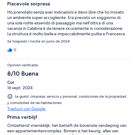
Piacevole sorpresa
Ho prenotato senza aver indicazioni e devo dire che ho trovato
un ambiente super accogliente. Era previsto un soggiorno di
una sola notte essendo di passaggio ma nell’ottica di una
vacanza in Calabria è da tenere sicuramente in considerazione.
La struttura è molto bella e impeccabilmente pulita e Francesca
e il papà sono stati molto ospitali. Lo consiglio veramente
Se hospedó 1 noche en junio de 2024
0
Opinión verificada
8/10 Buena
Cor
16 sept. 2024
Le gustó: Limpieza, servicio y personal, condiciones de la propiedad
y comodidad de las habitaciones
Traducir con Google
Prima verblijf
Ontzettend vriendelijk, het betreft de bovenste verdieping van
een appartementencomplex. Binnen is het keurig, alles van