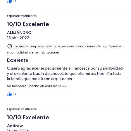
eating at great restaurants, and her recommendations … in
0
Cosenza (!) were among the best. The highlight was the
breakfast, which she prepared. The pastries were delectable. If
Opinión verificada
I had one slight critique, it is the location. It is in a relatively quiet
and relaxing part of town, but it is a bit of a hike from the
10/10 Excelente
historical center and other attractions in Consenza. Of course,
ALEJANDRO
the walk is lovely. You can walk town a narrow but very long park
13 abr. 2022
that is vibrant and pretty, with a great mountain view.
Le gustó: Limpieza, servicio y personal, condiciones de la propiedad
y comodidad de las habitaciones
Excelente
Quiero agradecer especialmente a Francesca por su amabilidad
y el excelente budín de chocolate que ella misma hizo. Y a toda
la familia que me allí son arquitectos
Se hospedó 1 noche en abril de 2022
0
Opinión verificada
10/10 Excelente
Andrew