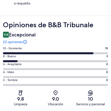
o requisito.
Opiniones
Opiniones de B&B Tribunale
Excepcional
9.8
22 opiniones
Puntuación
10 - Excelente
19
de
Puntuación
8 - Bueno
3
10,
de
es
Puntuación
6 - Aceptable
0
8,
decir,
de
es
Puntuación
4 - Malo
0
Excelente.
6,
decir,
de
Basada
es
Puntuación
2 - Terrible
0
Bueno.
4,
en
decir,
de
Basada
es
19
Aceptable.
2,
en
decir,
de
Basada
es
3
Malo.
9.8
9.0
10
22
en
decir,
de
Basada
Limpieza
Ubicación
Servicio y personal
opiniones
0
Terrible.
22
en