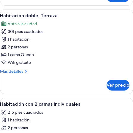
triple,
habitaciones
Abrir
Una habitación con una cama, una sill
5
conectadas
Habitación doble, Terraza
todas
Vista a la ciudad
las
301 pies cuadrados
fotos
de
1 habitación
Habitación
2 personas
doble,
1 cama Queen
Terraza
Wifi gratuito
Más
Más detalles
detalles
sobre
Ver precio
Habitación
doble,
Terraza
Abrir
Un dormitorio con dos camas, una mes
2
Habitación con 2 camas individuales
todas
215 pies cuadrados
las
1 habitación
fotos
de
2 personas