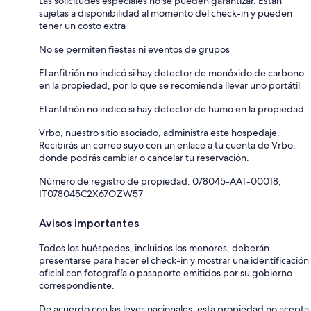
Las solicitudes especiales no se pueden garantizar. Están
sujetas a disponibilidad al momento del check-in y pueden
tener un costo extra
No se permiten fiestas ni eventos de grupos
El anfitrión no indicó si hay detector de monóxido de carbono
en la propiedad, por lo que se recomienda llevar uno portátil
El anfitrión no indicó si hay detector de humo en la propiedad
Vrbo, nuestro sitio asociado, administra este hospedaje.
Recibirás un correo suyo con un enlace a tu cuenta de Vrbo,
donde podrás cambiar o cancelar tu reservación.
Número de registro de propiedad: 078045-AAT-00018,
IT078045C2X67OZW57
Avisos importantes
Todos los huéspedes, incluidos los menores, deberán
presentarse para hacer el check-in y mostrar una identificación
oficial con fotografía o pasaporte emitidos por su gobierno
correspondiente.
De acuerdo con las leyes nacionales, esta propiedad no acepta