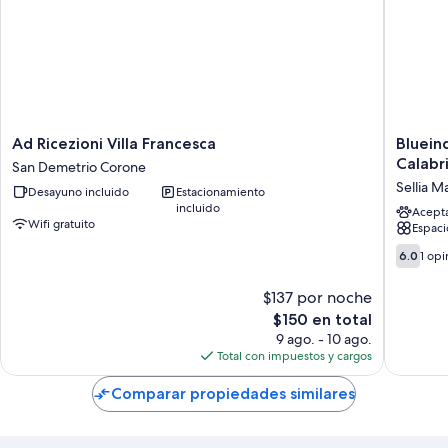
Ad
Blueind
Ad Ricezioni Villa Francesca
Bluein
Ricezioni
Sellia
Calabr
San Demetrio Corone
Villa
Marina
Sellia M
Desayuno incluido
Estacionamiento
Francesca
-
incluido
San
Room
Acept
Wifi gratuito
Espacio
Demetrio
Apartme
Corone
Calabria
6.0
6.0
1 opi
Sellia
de
Marina
10,
$137 por noche
1
El
$150 en total
opinión
precio
9 ago. - 10 ago.
actual
Total con impuestos y cargos
es
de
Comparar propiedades similares
$150