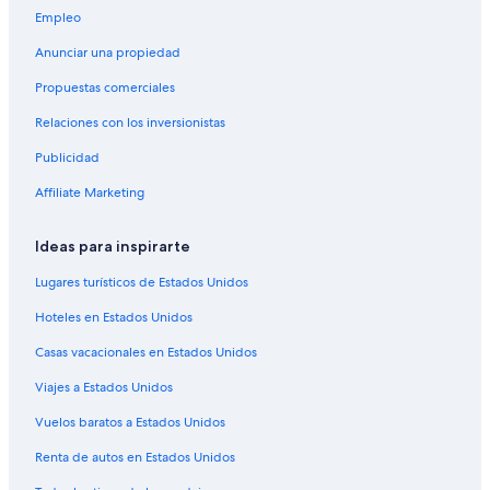
p
a
l
i
Empleo
á
p
a
r
g
á
p
l
Anunciar una propiedad
i
g
á
a
n
i
g
p
Propuestas comerciales
a
n
i
á
d
a
n
g
Relaciones con los inversionistas
e
d
a
i
Publicidad
Q
e
d
n
u
V
e
a
Affiliate Marketing
i
i
V
d
e
l
i
e
t
l
l
C
Ideas para inspirarte
a
a
l
a
p
M
a
l
Lugares turísticos de Estados Unidos
a
e
A
a
Hoteles en Estados Unidos
r
d
n
b
t
i
n
r
Casas vacacionales en Estados Unidos
m
t
a
i
e
e
–
a
Viajes a Estados Unidos
n
r
S
n
t
r
e
M
Vuelos baratos a Estados Unidos
a
a
a
e
s
n
v
d
Renta de autos en Estados Unidos
t
e
i
i