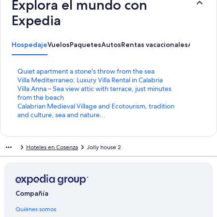
Explora el mundo con
Expedia
Hospedaje
Vuelos
Paquetes
Autos
Rentas vacacionales
Activida
E
Quiet apartment a stone's throw from the sea
n
E
Villa Mediterraneo: Luxury Villa Rental in Calabria
l
n
E
Villa Anna – Sea view attic with terrace, just minutes
a
l
n
from the beach
c
a
l
E
Calabrian Medieval Village and Ecotourism, tradition
e
c
a
n
and culture, sea and nature...
p
e
c
l
a
p
e
a
r
a
p
c
Hoteles en Cosenza
Jolly house 2
a
r
a
e
a
a
r
p
b
a
a
a
r
b
a
r
i
r
b
a
r
i
r
a
Compañía
l
r
i
b
Quiénes somos
a
l
r
r