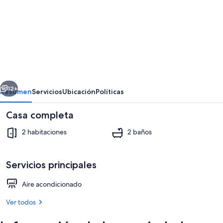
fotos
de
Jolly
house
2
erior
Siguiente
12+
Resumen
Servicios
Ubicación
Políticas
Casa completa
2 habitaciones
2 baños
Servicios principales
Aire acondicionado
Áreas de la propiedad
Ver todos