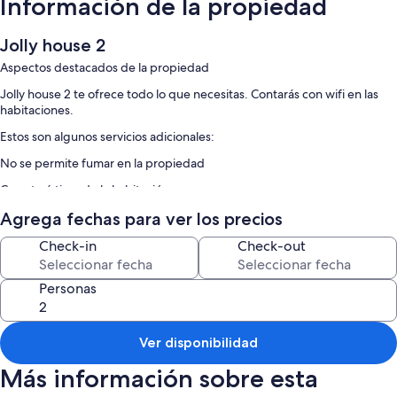
Información de la propiedad
Jolly house 2
Aspectos destacados de la propiedad
Jolly house 2 te ofrece todo lo que necesitas. Contarás con wifi en las
habitaciones.
Estos son algunos servicios adicionales:
No se permite fumar en la propiedad
Características de la habitación
Todas las habitaciones de Jolly house 2 ofrecen amenidades, que
Agrega fechas para ver los precios
incluyen aire acondicionado o acceso a internet.
Check-in
Check-out
Otros servicios que también disfrutarás son:
2 baño con regaderas y bidets
Personas
Ver disponibilidad
Más información sobre esta