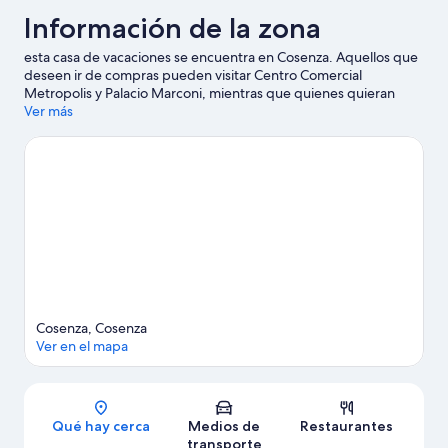
Información de la zona
esta casa de vacaciones se encuentra en Cosenza. Aquellos que
deseen ir de compras pueden visitar Centro Comercial
Metropolis y Palacio Marconi, mientras que quienes quieran
apreciar la belleza natural del área pueden ir a Parque Nacional
Ver más
de Sila y Campo Scuola. ¿Quieres asistir a un evento o partido
mientras estás en la ciudad? Consulta el calendario de
PalaFerraro o Estadio San Vito - Gigi Marulla.
Visita nuestra guía
de Cosenza
Ver más casas de vacaciones en Cosenza
Cosenza, Cosenza
Ver en el mapa
Sección del mapa
Qué hay cerca
Medios de
Restaurantes
transporte