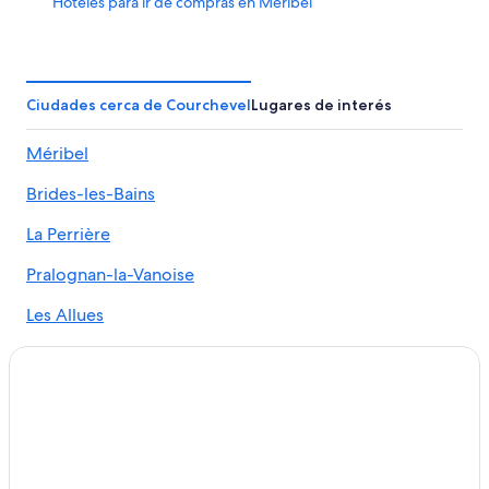
Hoteles para ir de compras en Méribel
Hoteles en Méribel
Hoteles en Bozel
Hoteles en Champagny-en-Vanoise
Ciudades cerca de Courchevel
Lugares de interés
Hoteles en Brides-les-Bains
Méribel
Hoteles en Le Villard
Brides-les-Bains
Hoteles de negocios en Courchevel 1550
Hoteles de negocios en Courchevel 1850
La Perrière
Hoteles en Courchevel 1850
Pralognan-la-Vanoise
Hoteles en Les Allues
Les Allues
Hoteles en La Tania
Bozel
Hoteles en La Perrière
Hoteles con spa en Méribel-Mottaret
Hoteles con aire acondicionado en Méribel-Mottaret
Hoteles en Méribel-Mottaret