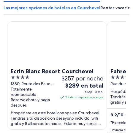
Las mejores opciones de hoteles en Courchevel
Rentas vacacion
Ecrin Blanc Resort Courchevel
Fahrenheit 
Ecrin Blanc Resort Courchevel
Fahrenh
4
$257 por noche
4
out
out
1380, Route des Eaux
Rue du marq
El
$289 en total
Vives Courchevel Savoie
Totalmente
of
of
precio
Hospédate e
5 sep. - 6 sep.
reembolsable
5
5
es
Tendrás a tu
Total con impuestos y cargos
Reserva ahora y paga
gratis y spa
de
después
cerca de atr
$289
Hospédate en este hotel con spa en Courchevel.
8.2
/
10
¡Muy
en
Tendrás a tu disposición desayuno incluido, wifi
total
"Execelentw
gratis y 8 albercas techadas. Estarás muy cerca de
por
atracciones ...
Enviada el 9 