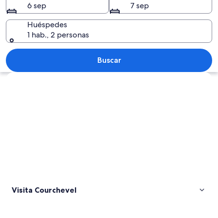
6 sep
7 sep
Huéspedes
1 hab., 2 personas
Una cordillera nevada con un pueblo d
Buscar
Explorar mapa
Visita Courchevel