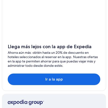
Hoteles 5 estrellas en Estación de esquí Courchevel
Casas vacacionales en Estación de esquí Courchevel
Centros vacacionales en Estación de esquí Courchevel
Hoteles todo incluido en Estación de esquí Courchevel
Hoteles de ski en Estación de esquí Courchevel
Hoteles de lujo en Estación de esquí Courchevel
Hoteles baratos en Estación de esquí Courchevel
Llega más lejos con la app de Expedia
Hoteles boutique en Estación de esquí Courchevel
Ahorra aún más: obtén hasta un 20% de descuento en
hoteles seleccionados al reservar en la app. Nuestras ofertas
Hoteles con área de juegos en Estación de esquí
en la app te permiten ahorrar para que puedas viajar más y
Courchevel
administrar todo desde donde estés.
Hoteles en Estación de esquí Courchevel
Residencias en Estación de esquí Courchevel
Ir a la app