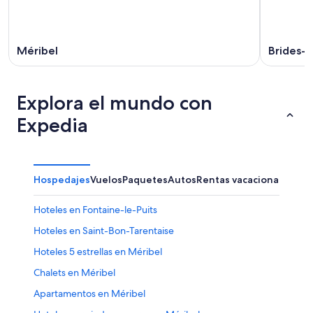
Méribel
Brides-l
Explora el mundo con
Expedia
Hospedajes
Vuelos
Paquetes
Autos
Rentas vacacionales
Hoteles en Fontaine-le-Puits
Hoteles en Saint-Bon-Tarentaise
Hoteles 5 estrellas en Méribel
Chalets en Méribel
Apartamentos en Méribel