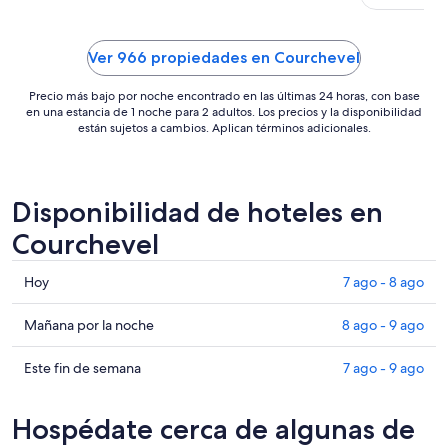
noche
del
5
Ver 966 propiedades en Courchevel
sep
al
Precio más bajo por noche encontrado en las últimas 24 horas, con base
6
en una estancia de 1 noche para 2 adultos. Los precios y la disponibilidad
están sujetos a cambios. Aplican términos adicionales.
sep
Disponibilidad de hoteles en
Courchevel
Consultar
Hoy
7 ago - 8 ago
precios
en
Consultar
Mañana por la noche
8 ago - 9 ago
Courchevel
precios
para
en
Consultar
Este fin de semana
7 ago - 9 ago
hoy,
Courchevel
precios
7
para
en
Hospédate cerca de algunas de
ago
mañana
Courchevel