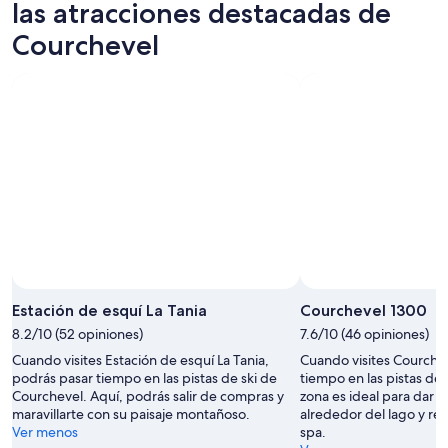
-
por
para
las atracciones destacadas de
8
la
este
Courchevel
ago
noche,
fin
8
de
ago
semana,
-
7
9
ago
ago
-
9
ago
Estación de esquí La Tania
Courchevel 1300
8.2/10 (52 opiniones)
7.6/10 (46 opiniones)
Cuando visites Estación de esquí La Tania,
Cuando visites Courche
podrás pasar tiempo en las pistas de ski de
tiempo en las pistas de 
Courchevel. Aquí, podrás salir de compras y
zona es ideal para dar 
maravillarte con su paisaje montañoso.
alrededor del lago y re
Ver menos
spa.