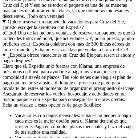
Cruz del Eje! Y eso no es todo: el paquete es una de las maneras
más fáciles de ahorrar en tus viajes, ya que obtendrás interesantes
descuentos. ¡Todo son ventajas!
Quiero reservar un paquete de vacaciones para Cruz del Eje,
¿puedo escoger la aerolínea con Expedia?
¡Claro! Una de las mejores ventajas de reservar un paquete es que tú
lo decides todo: qué hotel, qué actividades... Y, por supuesto, ¡cómo
prefieres volar! Expedia colabora con más de 500 líneas aéreas de
todo el mundo. ¡Echa un vistazo a las que vuelan a Cruz del Eje!
¿Expedia ofrece vacaciones en Cruz del Eje para reservar ahora y
pagar después?
Claro que sí. Expedia unió fuerzas con Klarna, una empresa de
préstamos en línea, para ayudarte a pagar tus vacaciones con
comodidad a través de plazos. Tan solo tienes que elegir el plan de
pago que mejor se ajuste a ti durante el proceso de pago para
olvidarte del estrés al momento de organizar el presupuesto del viaje.
Asegúrate de reservar los vuelos, hospedaje y actividades en un
mismo paquete con Expedia para conseguir las mejores ofertas.
Echa un vistazo a estas opciones de pago flexibles:
Vacaciones con pagos mensuales: si hacer un pequeño pago
cada mes es la mejor opción para ti, Klarna tiene algo que
ofrecerte. Paga en cómodos plazos mensuales y haz del viaje
de tus sueños una realidad.
Vacaciones de pago a plazos: ¿te interesa pagar tu viaje en