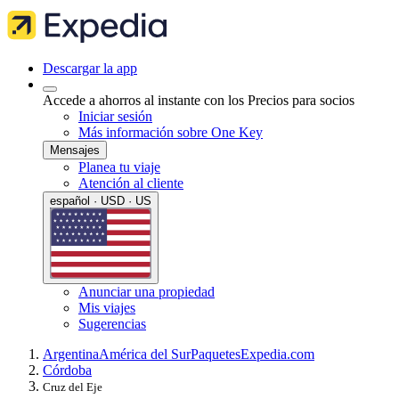
Descargar la app
Accede a ahorros al instante con los Precios para socios
Iniciar sesión
Más información sobre One Key
Mensajes
Planea tu viaje
Atención al cliente
español · USD · US
Anunciar una propiedad
Mis viajes
Sugerencias
Argentina
América del Sur
Paquetes
Expedia.com
Córdoba
Cruz del Eje