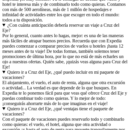
hotel te interesa más y de combinarlo todo como quieras. Contamos
con más de 500 aerolíneas, más de 1 millón de hospedajes e
infinidad de actividades entre los que escoger en todo el mundo:
todos a tu disposición.
¿Con cuánta anticipación debería reservar un viaje a Cruz del
Eje?
Por lo general, cuanto antes lo hagas, mejor: es una de las maneras
más fáciles de atrapar buenos precios. Recuerda que con Expedia
puedes comenzar a comparar precios de vuelos u hoteles ¡hasta 12
meses antes de tu viaje! De todas formas, también solemos tener
promociones de última hora, por lo que no está de más echarles un
ojo a nuestras ofertas. Quién sabe, ¡quizás veas alguna para Cruz del
Eje!
Quiero ir a Cruz del Eje, ¿qué puedo incluir en mi paquete de
vacaciones?
El alojamiento, el vuelo, el auto de renta, alguna que otra excursión
o actividad... La verdad es que depende de lo que busques. En
Expedia te lo ponemos fácil para que veas qué ofrece Cruz del Eje y
puedas combinar todo como quieras. Y lo mejor de todo:
¡conseguirás ahorrarte más de lo que imaginas en el viaje!
Quiero ir a Cruz del Eje, ¿qué ventajas tiene el paquete de
vacaciones?
Con el paquete de vacaciones puedes reservarlo todo y combinarlo
como quieras: el vuelo, el hotel, alguna que otra actividad o
excursión ¡y hasta el auto de renta para moverte tranquilamente por