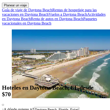
Planear un viaje
Guía de viaje de Daytona Beach
Rentas de hospedaje para las
vacaciones en Daytona Beach
Vuelos a Daytona Beach
Actividades
en Daytona Beach
Renta de autos en Daytona Beach
Paquetes
vacacionales en Daytona Beach
Hoteles en Daytona Beach, FL desde
$70
¿A dónde quieres ir?