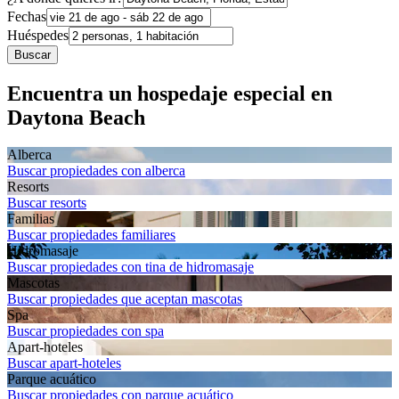
Fechas
Huéspedes
Buscar
Encuentra un hospedaje especial en
Daytona Beach
Alberca
Buscar propiedades con alberca
Resorts
Buscar resorts
Familias
Buscar propiedades familiares
Hidromasaje
Buscar propiedades con tina de hidromasaje
Mascotas
Buscar propiedades que aceptan mascotas
Spa
Buscar propiedades con spa
Apart-hoteles
Buscar apart-hoteles
Parque acuático
Buscar propiedades con parque acuático