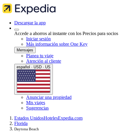
Descargar la app
Accede a ahorros al instante con los Precios para socios
Iniciar sesión
Más información sobre One Key
Mensajes
Planea tu viaje
Atención al cliente
español · USD · US
Anunciar una propiedad
Mis viajes
Sugerencias
Estados Unidos
Hoteles
Expedia.com
Florida
Daytona Beach