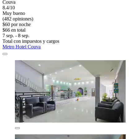
Couva
8.4/10
Muy bueno
(482 opiniones)
$60 por noche
$66 en total
7 sep. - 8 sep.
Total con impuestos y cargos
Metro Hotel Couva