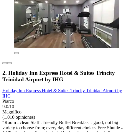
2. Holiday Inn Express Hotel & Suites Trincity
Trinidad Airport by IHG
Holiday Inn Express Hotel & Suites Trincity Trinidad Airport by
IHG
Piarco
9.0/10
Magnífico
(1,010 opiniones)
“Room - clean Staff - friendly Buffet Breakfast - good; not big
variety to choose from; every day different choices Free Shuttle -