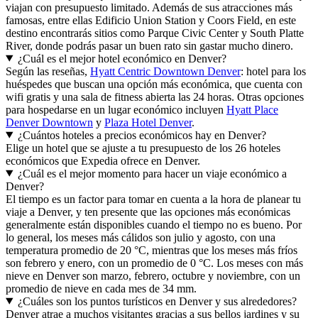
viajan con presupuesto limitado. Además de sus atracciones más
famosas, entre ellas Edificio Union Station y Coors Field, en este
destino encontrarás sitios como Parque Civic Center y South Platte
River, donde podrás pasar un buen rato sin gastar mucho dinero.
¿Cuál es el mejor hotel económico en Denver?
Según las reseñas,
Hyatt Centric Downtown Denver
: hotel para los
huéspedes que buscan una opción más económica, que cuenta con
wifi gratis y una sala de fitness abierta las 24 horas. Otras opciones
para hospedarse en un lugar económico incluyen
Hyatt Place
Denver Downtown
y
Plaza Hotel Denver
.
¿Cuántos hoteles a precios económicos hay en Denver?
Elige un hotel que se ajuste a tu presupuesto de los 26 hoteles
económicos que Expedia ofrece en Denver.
¿Cuál es el mejor momento para hacer un viaje económico a
Denver?
El tiempo es un factor para tomar en cuenta a la hora de planear tu
viaje a Denver, y ten presente que las opciones más económicas
generalmente están disponibles cuando el tiempo no es bueno. Por
lo general, los meses más cálidos son julio y agosto, con una
temperatura promedio de 20 °C, mientras que los meses más fríos
son febrero y enero, con un promedio de 0 °C. Los meses con más
nieve en Denver son marzo, febrero, octubre y noviembre, con un
promedio de nieve en cada mes de 34 mm.
¿Cuáles son los puntos turísticos en Denver y sus alrededores?
Denver atrae a muchos visitantes gracias a sus bellos jardines y su