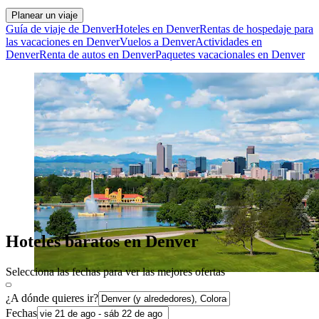
Planear un viaje
Guía de viaje de Denver
Hoteles en Denver
Rentas de hospedaje para
las vacaciones en Denver
Vuelos a Denver
Actividades en
Denver
Renta de autos en Denver
Paquetes vacacionales en Denver
Hoteles baratos en Denver
Selecciona las fechas para ver las mejores ofertas
¿A dónde quieres ir?
Fechas