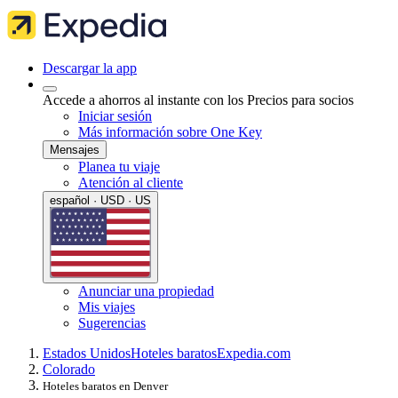
Descargar la app
Accede a ahorros al instante con los Precios para socios
Iniciar sesión
Más información sobre One Key
Mensajes
Planea tu viaje
Atención al cliente
español · USD · US
Anunciar una propiedad
Mis viajes
Sugerencias
Estados Unidos
Hoteles baratos
Expedia.com
Colorado
Hoteles baratos en Denver