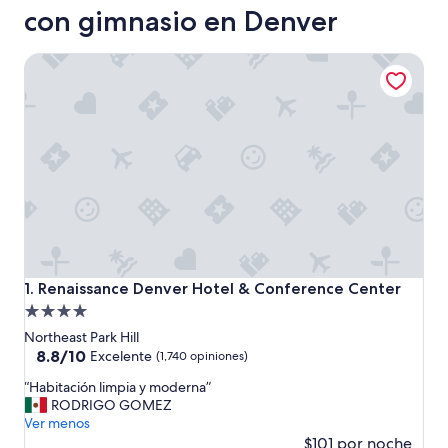
con gimnasio en Denver
Renaissance Denver Hotel & Conference Center
Renaissance Denver Hotel & Conference Center
1. Renaissance Denver Hotel & Conference Center
Propiedad
de
Northeast Park Hill
4.0
8.8
8.8/10
Excelente
(1,740 opiniones)
de
estrellas
“
“Habitación limpia y moderna”
10,
H
RODRIGO GOMEZ
Excelente,
a
Ver menos
(1,740
b
$101 por noche
opiniones)