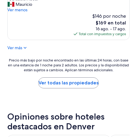
U
Mauricio
Magnífico,
b
Ver menos
(2,335
i
$146 por noche
opiniones)
c
El
$169 en total
a
precio
16 ago. - 17 ago.
c
actual
Total con impuestos y cargos
i
es
ó
de
Ver más
n
$169
i
d
Precio
Precio más bajo por noche encontrado en las últimas 24 horas, con base
e
en una estancia de 1 noche para 2 adultos. Los precios y la disponibilidad
más
a
están sujetos a cambios. Aplican términos adicionales.
bajo
l
por
”
noche
Ver todas las propiedades
encontrado
en
las
últimas
24
Opiniones sobre hoteles
horas,
con
destacados en Denver
base
en