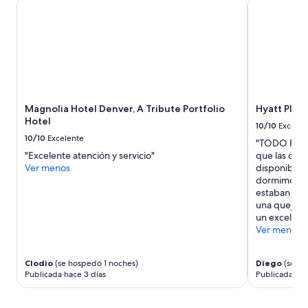
una
Magnolia Hotel Denver, A Tribute Portfolio Hotel
Hyatt Place
estancia
de
1
noche
para
2
adultos.
Los
Magnolia Hotel Denver, A Tribute Portfolio
Hyatt Plac
precios
Hotel
y
10/10
Excelen
la
10/10
Excelente
"TODO FUE E
disponibilidad
"Excelente atención y servicio"
que las opci
están
Ver menos
disponibles
sujetos
dormimos en
a
estaban nad
cambios.
una queja. 
Aplican
un excelente
términos
Ver menos
adicionales.
Clodio
(se hospedó 1 noches)
Diego
(se ho
Publicada hace 3 días
Publicada hac