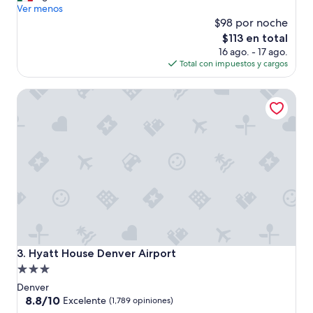
a
Ver menos
(1,601
a
$98 por noche
opiniones)
t
El
$113 en total
e
precio
16 ago. - 17 ago.
n
actual
Total con impuestos y cargos
c
es
i
de
Hyatt House Denver Airport
ó
$113
n
d
e
l
p
e
r
s
o
n
a
l
Hyatt House Denver Airport
3. Hyatt House Denver Airport
”
Propiedad
de
Denver
3.0
8.8
8.8/10
Excelente
(1,789 opiniones)
de