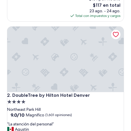
i
El
$117 en total
t
precio
23 ago. - 24 ago.
a
actual
Total con impuestos y cargos
c
es
i
de
DoubleTree by Hilton Hotel Denver
ó
$117
n
l
i
m
p
i
a
y
m
o
d
e
DoubleTree by Hilton Hotel Denver
2. DoubleTree by Hilton Hotel Denver
r
Propiedad
n
de
a
Northeast Park Hill
”
4.0
9.0
9.0/10
Magnífico
(1,601 opiniones)
de
estrellas
“
“La atención del personal”
10,
L
Agustin
Magnífico,