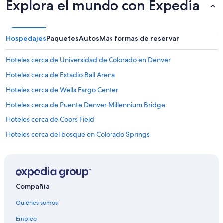
Explora el mundo con Expedia
Hospedajes
Paquetes
Autos
Más formas de reservar
Hoteles cerca de Universidad de Colorado en Denver
Hoteles cerca de Estadio Ball Arena
Hoteles cerca de Wells Fargo Center
Hoteles cerca de Puente Denver Millennium Bridge
Hoteles cerca de Coors Field
Hoteles cerca del bosque en Colorado Springs
Hoteles cerca de Estación de tren Union de Denver
Castillos en Estación de tren 18th - Stout
Hoteles cerca de 16th Street Mall
Compañía
Hoteles cerca de Casa de la Moneda de Estados Unidos
Quiénes somos
Hoteles cerca de Iglesia St. Elizabeth of Hungary
Empleo