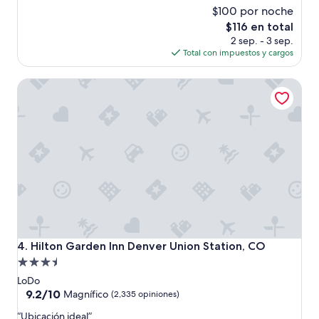
estrellas
$100 por noche
10,
Excelente,
El
$116 en total
(1,789
precio
2 sep. - 3 sep.
opiniones)
actual
Total con impuestos y cargos
es
de
Hilton Garden Inn Denver Union Station, CO
$116
Hilton Garden Inn Denver Union Station, CO
4. Hilton Garden Inn Denver Union Station, CO
Propiedad
de
LoDo
3.5
9.2
9.2/10
Magnífico
(2,335 opiniones)
de
estrellas
“
“Ubicación ideal”
10,