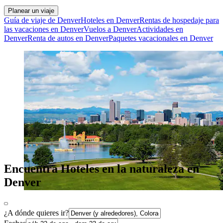
Planear un viaje
Guía de viaje de Denver
Hoteles en Denver
Rentas de hospedaje para
las vacaciones en Denver
Vuelos a Denver
Actividades en
Denver
Renta de autos en Denver
Paquetes vacacionales en Denver
Encuentra Hoteles en la naturaleza en
Denver
¿A dónde quieres ir?