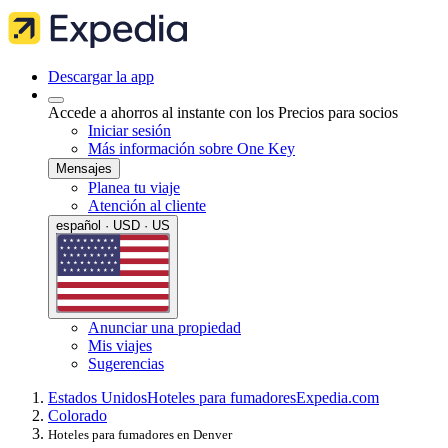
Descargar la app
Accede a ahorros al instante con los Precios para socios
Iniciar sesión
Más información sobre One Key
Mensajes
Planea tu viaje
Atención al cliente
español · USD · US
Anunciar una propiedad
Mis viajes
Sugerencias
Estados Unidos
Hoteles para fumadores
Expedia.com
Colorado
Hoteles para fumadores en Denver