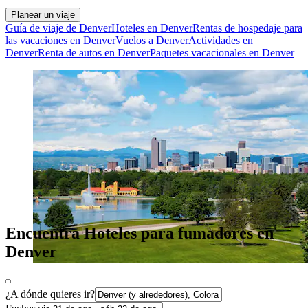
Planear un viaje
Guía de viaje de Denver
Hoteles en Denver
Rentas de hospedaje para
las vacaciones en Denver
Vuelos a Denver
Actividades en
Denver
Renta de autos en Denver
Paquetes vacacionales en Denver
Encuentra Hoteles para fumadores en
Denver
¿A dónde quieres ir?