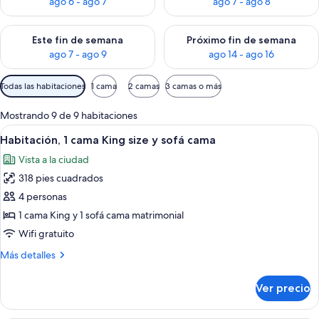
ago 6 - ago 7
ago 7 - ago 8
Consulta la disponibilidad para este fin de semana ago 7 - ag
Consulta la disponibilidad par
Este fin de semana
Próximo fin de semana
ago 7 - ago 9
ago 14 - ago 16
Filtros
Todas las habitaciones
1 cama
2 camas
3 camas o más
disponibles
para
Mostrando 9 de 9 habitaciones
las
Abrir
Una habitación de hotel con sofá, cama
10
Habitación, 1 cama King size y sofá cama
habitaciones
todas
Vista a la ciudad
las
318 pies cuadrados
fotos
de
4 personas
Habitación,
1 cama King y 1 sofá cama matrimonial
1
Wifi gratuito
cama
Más
Más detalles
King
detalles
size
sobre
Ver precio
Habitación,
y
1
sofá
cama