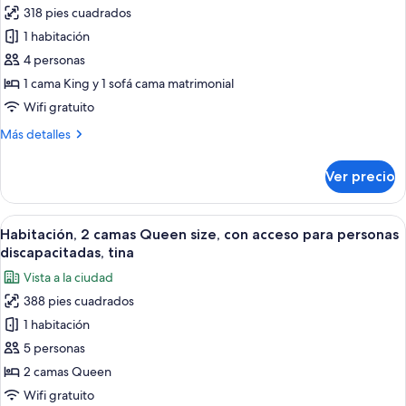
318 pies cuadrados
de
1 habitación
Habitación,
1
4 personas
cama
1 cama King y 1 sofá cama matrimonial
King
Wifi gratuito
size
Más
Más detalles
y
detalles
sofá
sobre
Ver precio
Habitación,
cama,
1
con
cama
Abrir
Habitación de hotel con sofá, dos camas
acceso
11
King
Habitación, 2 camas Queen size, con acceso para personas
todas
para
size
discapacitadas, tina
y
las
personas
Vista a la ciudad
sofá
fotos
discapacitadas,
cama,
388 pies cuadrados
de
tina
con
1 habitación
Habitación,
acceso
para
2
5 personas
personas
camas
2 camas Queen
discapacitadas,
Queen
tina
Wifi gratuito