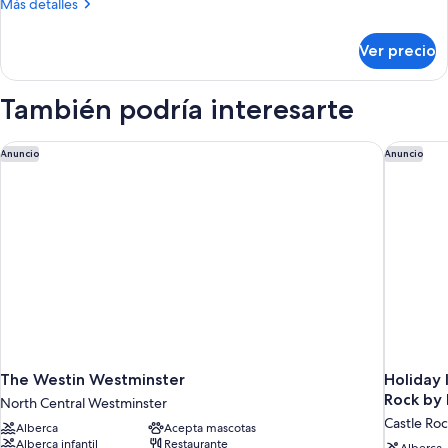
Más
Más detalles
Shower)
con
detalles
acceso
sobre
Ver precio
Habitación,
para
2
personas
camas
También podría interesarte
discapacitadas
Queen
(Roll-
size,
con
The Westin Westminster
Holiday 
In
Anuncio
Anuncio
acceso
Shower)
para
personas
discapacitadas
(Roll-
In
Shower)
The Westin Westminster
Holiday 
Rock by
North Central Westminster
Castle Ro
Alberca
Acepta mascotas
Alberca infantil
Restaurante