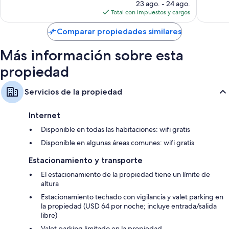
precio
opiniones
23 ago. - 24 ago.
televisión premium
actual
Total con impuestos y cargos
es
Áreas de descanso independientes, frigobares y cafeteras
de
Comparar propiedades similares
$151
Más información sobre esta
propiedad
Servicios de la propiedad
Internet
Disponible en todas las habitaciones: wifi gratis
Disponible en algunas áreas comunes: wifi gratis
Estacionamiento y transporte
El estacionamiento de la propiedad tiene un límite de
altura
Estacionamiento techado con vigilancia y valet parking en
la propiedad (USD 64 por noche; incluye entrada/salida
libre)
Valet parking limitado en la propiedad