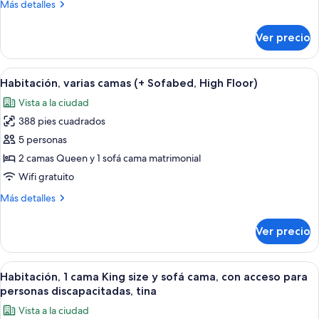
Más
Más detalles
King
detalles
size
sobre
Ver precio
Habitación,
y
1
sofá
cama
Abrir
Una habitación de hotel moderna con 
cama,
8
King
Habitación, varias camas (+ Sofabed, High Floor)
todas
vista
size
Vista a la ciudad
y
las
a
sofá
388 pies cuadrados
fotos
la
cama,
de
5 personas
montaña
vista
Habitación,
a
2 camas Queen y 1 sofá cama matrimonial
la
varias
Wifi gratuito
montaña
camas
Más
Más detalles
(+
detalles
Sofabed,
sobre
Ver precio
Habitación,
High
varias
Floor)
camas
Abrir
Una habitación de hotel moderna con 
10
(+
Habitación, 1 cama King size y sofá cama, con acceso para
todas
Sofabed,
personas discapacitadas, tina
High
las
Vista a la ciudad
Floor)
fotos