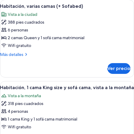
Abrir
Una habitación de hotel moderna con 
cama
9
King
Habitación, varias camas (+ Sofabed)
todas
size
Vista a la ciudad
y
las
sofá
388 pies cuadrados
fotos
cama
de
6 personas
Habitación,
2 camas Queen y 1 sofá cama matrimonial
varias
Wifi gratuito
camas
Más
Más detalles
(+
detalles
Sofabed)
sobre
Ver precio
Habitación,
varias
camas
Abrir
Habitación de hotel con una cama gra
9
(+
Habitación, 1 cama King size y sofá cama, vista a la montaña
todas
Sofabed)
Vista a la montaña
las
318 pies cuadrados
fotos
de
4 personas
Habitación,
1 cama King y 1 sofá cama matrimonial
1
Wifi gratuito
cama