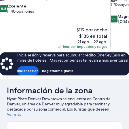
Alberca
Desayuno
8.8
Excelente
8.8
de
1,140 opiniones
10,
9.0
Magní
9.0
Excelente,
de
1,004 
1,140
10,
$119 por noche
opiniones
Magnífico
El
$133 en total
1,004
precio
21 ago. - 22 ago.
opiniones
actual
Total con impuestos y cargos
es
Inicia sesión y reserva para acumular crédito OneKeyCash en
de
miles de hoteles. ¡Más recompensas te llevan a más aventuras!
$133
Iniciar sesión
Registrarme gratis
Información de la zona
Hyatt Place Denver Downtown se encuentra en Centro de
Denver, un área de Denver muy agradable para caminar y
destacada por su zona comercial. Los turistas que deseen
aprender sobre la cultura pueden ir a Museo de Arte de Denver,
Ver más
mientras que las personas que quieran ir de compras pueden
visitar 16th Street Mall y Edificio Union Station. Asiste a un