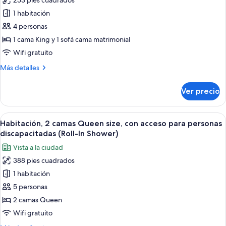
253 pies cuadrados
de
1 habitación
Habitación,
1
4 personas
cama
1 cama King y 1 sofá cama matrimonial
King
Wifi gratuito
size
Más
Más detalles
y
detalles
sofá
sobre
Ver precio
Habitación,
cama,
1
con
cama
Abrir
Habitación de hotel con sofá, dos camas
acceso
9
King
Habitación, 2 camas Queen size, con acceso para personas
todas
para
size
discapacitadas (Roll-In Shower)
y
las
personas
Vista a la ciudad
sofá
fotos
discapacitadas
cama,
388 pies cuadrados
de
(Roll-
con
1 habitación
Habitación,
acceso
In
para
2
5 personas
Shower)
personas
camas
2 camas Queen
discapacitadas
Queen
(Roll-
Wifi gratuito
size,
In