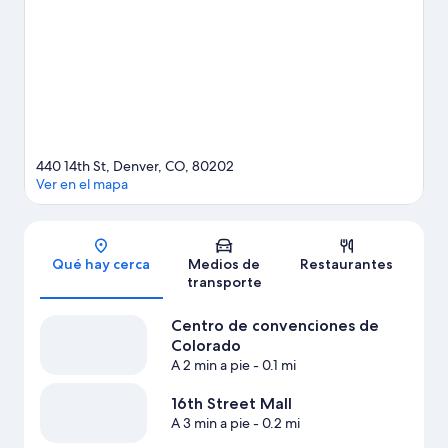
evento o partido en Estadio Ball Arena, y haz algo de tiempo
para conocer Zoológico de Denver, una de las atracciones
imperdibles del lugar. A los huéspedes les encanta la ubicación
céntrica de este hotel.
Visita nuestra guía de Denver
440 14th St, Denver, CO, 80202
Ver en el mapa
Sección del mapa
Qué hay cerca
Medios de
Restaurantes
transporte
Centro de convenciones de
Colorado
A 2 min a pie
- 0.1 mi
16th Street Mall
A 3 min a pie
- 0.2 mi