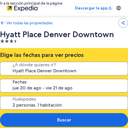
Ir a la sección principal de la página
Descargar la app
Ver todas las propiedades
Hyatt Place Denver Downtown
Propiedad
de
3.5
Elige las fechas para ver precios
estrellas
¿A dónde quieres ir?
Fechas
Huéspedes
Buscar