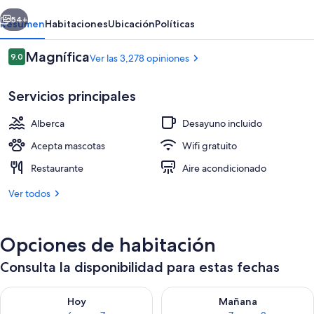
Downtown
erior
Siguiente
54+
Resumen
Habitaciones
Ubicación
Políticas
Opiniones
Magnífica
9.0
Ver las 3,278 opiniones
9.0 de 10,
Servicios principales
Alberca
Desayuno incluido
Acepta mascotas
Wifi gratuito
Restaurante
Aire acondicionado
Exterior
Ver todos
Opciones de habitación
Consulta la disponibilidad para estas fechas
Consulta la disponibilidad para hoy ago 6 - ago 7
Consulta la disponibilidad pa
Hoy
Mañana