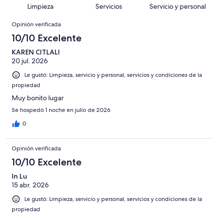
en
decir,
de
Basada
Limpieza
Servicios
Servicio y personal
opiniones
212
Terrible.
3278
en
Opiniones
de
Basada
opiniones
Opinión verificada
103
3278
en
de
10/10 Excelente
opiniones
91
3278
de
KAREN CITLALI
opiniones
20 jul. 2026
3278
opiniones
Le gustó: Limpieza, servicio y personal, servicios y condiciones de la
propiedad
Muy bonito lugar
Se hospedó 1 noche en julio de 2026
0
Opinión verificada
10/10 Excelente
In Lu
15 abr. 2026
Le gustó: Limpieza, servicio y personal, servicios y condiciones de la
propiedad