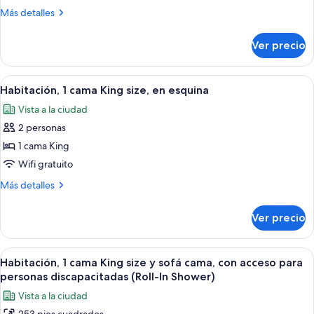
size,
Más
Más detalles
con
detalles
acceso
sobre
Ver precio
Habitación,
para
2
personas
camas
Abrir
Habitación de hotel con cama, escritori
discapacitadas,
7
Queen
Habitación, 1 cama King size, en esquina
todas
tina
size,
Vista a la ciudad
con
las
acceso
2 personas
fotos
para
de
1 cama King
personas
Habitación,
discapacitadas,
Wifi gratuito
tina
1
Más
Más detalles
cama
detalles
King
sobre
Ver precio
Habitación,
size,
1
en
cama
Abrir
Habitación de hotel con una cama gran
esquina
9
King
Habitación, 1 cama King size y sofá cama, con acceso para
todas
size,
personas discapacitadas (Roll-In Shower)
en
las
Vista a la ciudad
esquina
fotos