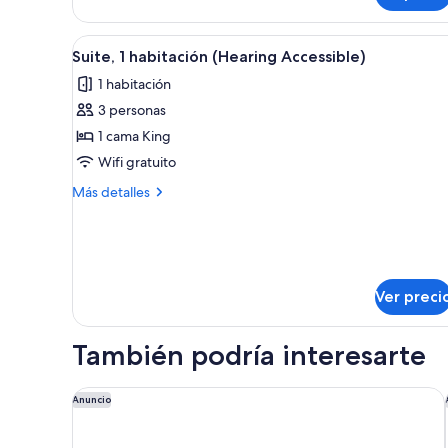
2
camas
Abrir
Una habitación de hotel impec
Queen
8
Suite, 1 habitación (Hearing Accessible)
todas
size
1 habitación
las
3 personas
fotos
de
1 cama King
Suite,
Wifi gratuito
1
Más
Más detalles
habitación
detalles
(Hearing
sobre
Suite,
Accessible)
1
habitación
Ver preci
(Hearing
Accessible)
También podría interesarte
Hyatt Place Denver South/Park Meadows
Anuncio