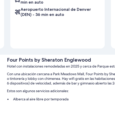
min en auto
Aeropuerto Internacional de Denver
(DEN) - 36 min en auto
Four Points by Sheraton Englewood
Hotel con instalaciones remodeladas en 2025 y cerca de Parque est
Con una ubicación cercana a Park Meadows Mall, Four Points by Sher
o tintorería y lobby con chimenea. Hay wifi gratis en las habitacion
6 dispositivos) de velocidad, además de bar y gimnasio abierto las 2
Estos son algunos servicios adicionales:
Alberca al aire libre por temporada
Estacionamiento gratis
Desayuno a la carta (con cargo), resguardo de equipaje y salón d