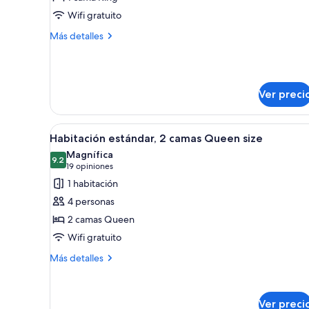
Habitación
Wifi gratuito
Deluxe,
Más
Más detalles
1
detalles
cama
sobre
Habitación
King
Deluxe,
size
Ver preci
1
cama
King
Abrir
Habitación de hotel con dos ca
size
7
Habitación estándar, 2 camas Queen size
todas
Magnífica
las
9.2
9.2 de 10
(19
19 opiniones
fotos
opiniones)
1 habitación
de
4 personas
Habitación
2 camas Queen
estándar,
Wifi gratuito
2
camas
Más
Más detalles
detalles
Queen
sobre
size
Habitación
Ver preci
estándar,