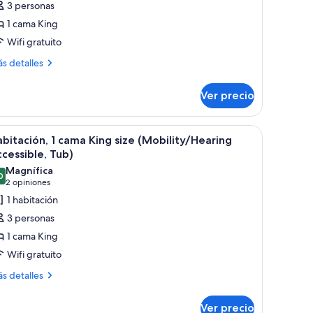
3 personas
ite,
1 cama King
Wifi gratuito
abitación
ás
s detalles
talles
bre
Ver precio
ite,
bitación
uelo de madera, un televisor de pantalla plana montado en la pared, un escri
brir
Una habitación de hotel impecable con una ca
8
bitación, 1 cama King size (Mobility/Hearing
odas
cessible, Tub)
s
Magnífica
0
otos
9.0 de 10
(2
2 opiniones
e
opiniones)
1 habitación
abitación,
3 personas
1 cama King
ama
Wifi gratuito
ing
ás
ize
s detalles
talles
Mobility/Hearing
bre
ccessible,
Ver precio
bitación,