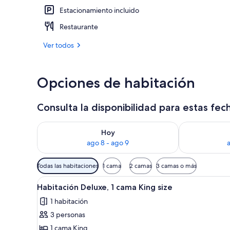
Estacionamiento incluido
Restaurante
Restaurante
Ver todos
Opciones de habitación
Consulta la disponibilidad para estas fec
Consulta la disponibilidad para hoy ago 8 - ago 9
Consulta la d
Hoy
ago 8 - ago 9
Filtros
Todas las habitaciones
1 cama
2 camas
3 camas o más
disponibles
Abrir
Habitación de hotel con una c
para
10
Habitación Deluxe, 1 cama King size
todas
las
1 habitación
las
habitaciones
3 personas
fotos
de
1 cama King