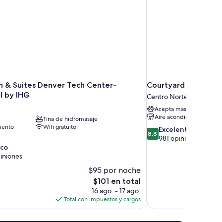
wr)
nn & Suites Denver Tech Center-
Courtyard by Marri
l by IHG
Centro Norte de la Ciud
Acepta mascotas
Aire acondicionado
Tina de hidromasaje
iento
Wifi gratuito
8.8
Excelente
8.8
de
981 opiniones
10,
ico
Excelente,
iniones
981
$95 por noche
opiniones
El
$101 en total
precio
16 ago. - 17 ago.
actual
Total con impuestos y cargos
es
de