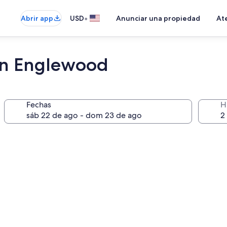
•
Abrir app
USD
Anunciar una propiedad
Ate
on Englewood
Fechas
H