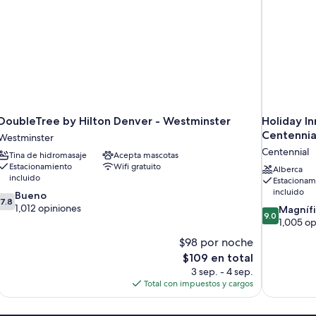
in
Sh
DoubleTree by Hilton Denver - Westminster
Holiday I
Centennia
Westminster
Centennial
Tina de hidromasaje
Acepta mascotas
Estacionamiento
Wifi gratuito
Alberca
incluido
Estacionam
incluido
7.8
Bueno
7.8
de
1,012 opiniones
9.0
Magníf
9.0
10,
de
1,005 op
Bueno,
10,
$98 por noche
1,012
Magnífico,
El
$109 en total
opiniones
1,005
precio
3 sep. - 4 sep.
opiniones
actual
Total con impuestos y cargos
es
de