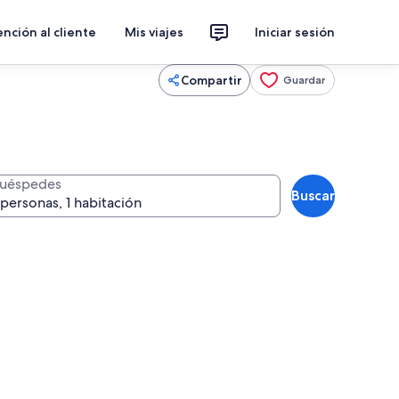
nción al cliente
Mis viajes
Iniciar sesión
Compartir
Guardar
uéspedes
Buscar