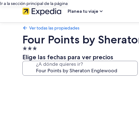
Ir a la sección principal de la página
Planea tu viaje
Ver todas las propiedades
Four Points by Sherat
Propiedad
de
Elige las fechas para ver precios
3.0
¿A dónde quieres ir?
estrellas
Galería
de
fotos
de
Four
Points
by