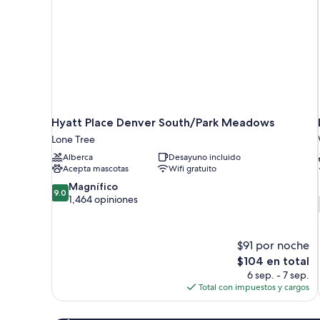
Hyatt Place Denver South/Park Meadows
Lone Tree
Alberca
Desayuno incluido
Acepta mascotas
Wifi gratuito
9.0
Magnífico
9.0
de
1,464 opiniones
10,
Magnífico,
1,464
$91 por noche
opiniones
El
$104 en total
precio
6 sep. - 7 sep.
actual
Total con impuestos y cargos
es
de