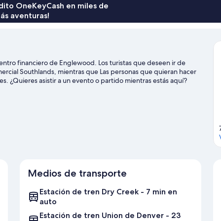
$109
rédito OneKeyCash en miles de
ás aventuras!
ntro financiero de Englewood. Los turistas que deseen ir de
ercial Southlands, mientras que Las personas que quieran hacer
es. ¿Quieres asistir a un evento o partido mientras estás aquí?
tro Fiddler's Green.
Visita nuestra guía de Englewood
Medios de transporte
Estación de tren Dry Creek - 7 min en
auto
Estación de tren Union de Denver - 23