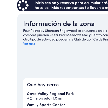
$104
Inicia sesión y reserva para acumular c
hoteles. ¡Más recompensas te llevan a m
Información de la zona
Four Points by Sheraton Englewood se encuentra en el ce
compras pueden visitar Park Meadows Mall y Centro com
otro tipo de actividad pueden ir a Club de golf Castle Pin
Échale un vistazo al calendario de actividades de Anfitea
Ver más
Qué hay cerca
Dove Valley Regional Park
A 2 min en auto
- 1.0 mi
Family Sports Center