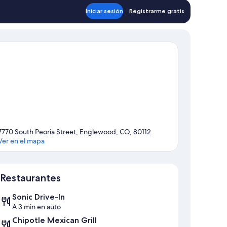
$101
Iniciar sesión
Registrarme gratis
7770 South Peoria Street, Englewood, CO, 80112
Ver en el mapa
Sección del mapa
Restaurantes
Sonic Drive-In
A 3 min en auto
Chipotle Mexican Grill