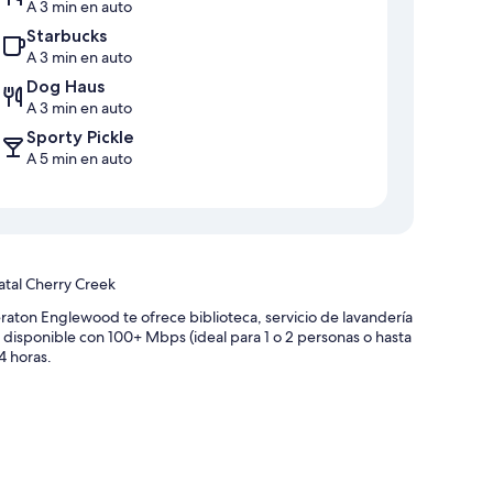
A 3 min en auto
Starbucks
A 3 min en auto
Dog Haus
A 3 min en auto
Sporty Pickle
A 5 min en auto
atal Cherry Creek
aton Englewood te ofrece biblioteca, servicio de lavandería
es disponible con 100+ Mbps (ideal para 1 o 2 personas o hasta
4 horas.
e baile