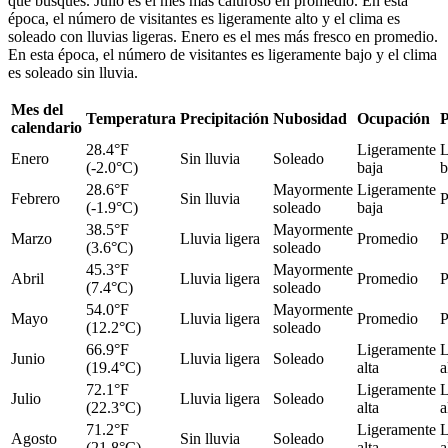
que busques. Julio es el mes más caluroso en promedio. En esta
época, el número de visitantes es ligeramente alto y el clima es
soleado con lluvias ligeras. Enero es el mes más fresco en promedio.
En esta época, el número de visitantes es ligeramente bajo y el clima
es soleado sin lluvia.
Mes del
Temperatura
Precipitación
Nubosidad
Ocupación
P
calendario
28.4°F
Ligeramente
L
Enero
Sin lluvia
Soleado
(-2.0°C)
baja
b
28.6°F
Mayormente
Ligeramente
Febrero
Sin lluvia
P
(-1.9°C)
soleado
baja
38.5°F
Mayormente
Marzo
Lluvia ligera
Promedio
P
(3.6°C)
soleado
45.3°F
Mayormente
Abril
Lluvia ligera
Promedio
P
(7.4°C)
soleado
54.0°F
Mayormente
Mayo
Lluvia ligera
Promedio
P
(12.2°C)
soleado
66.9°F
Ligeramente
L
Junio
Lluvia ligera
Soleado
(19.4°C)
alta
a
72.1°F
Ligeramente
L
Julio
Lluvia ligera
Soleado
(22.3°C)
alta
a
71.2°F
Ligeramente
L
Agosto
Sin lluvia
Soleado
(21.8°C)
alta
a