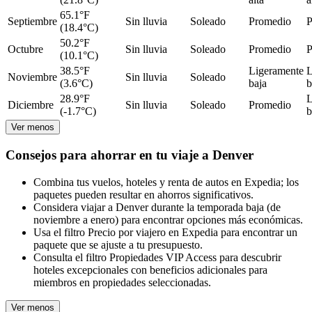
65.1°F
Septiembre
Sin lluvia
Soleado
Promedio
P
(18.4°C)
50.2°F
Octubre
Sin lluvia
Soleado
Promedio
P
(10.1°C)
38.5°F
Ligeramente
L
Noviembre
Sin lluvia
Soleado
(3.6°C)
baja
b
28.9°F
L
Diciembre
Sin lluvia
Soleado
Promedio
(-1.7°C)
b
Ver menos
Consejos para ahorrar en tu viaje a Denver
Combina tus vuelos, hoteles y renta de autos en Expedia; los
paquetes pueden resultar en ahorros significativos.
Considera viajar a Denver durante la temporada baja (de
noviembre a enero) para encontrar opciones más económicas.
Usa el filtro Precio por viajero en Expedia para encontrar un
paquete que se ajuste a tu presupuesto.
Consulta el filtro Propiedades VIP Access para descubrir
hoteles excepcionales con beneficios adicionales para
miembros en propiedades seleccionadas.
Ver menos