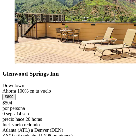
Glenwood Springs Inn
Downtown
Ahorra 100% en tu vuelo
$899
$504
por persona
9 sep - 14 sep
precio hace 20 horas
Incl. vuelo redondo
Atlanta (ATL) a Denver (DEN)
8.8
/
10
¡Excelente! (1,598 opiniones)