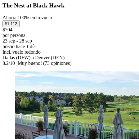
The Nest at Black Hawk
Ahorra 100% en tu vuelo
$1,112
$704
por persona
23 sep - 28 sep
precio hace 1 día
Incl. vuelo redondo
Dallas (DFW) a Denver (DEN)
8.2
/
10
¡Muy bueno! (73 opiniones)