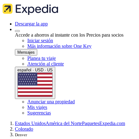
Descargar la app
Accede a ahorros al instante con los Precios para socios
Iniciar sesión
Más información sobre One Key
Mensajes
Planea tu viaje
Atención al cliente
español · USD · US
Anunciar una propiedad
Mis viajes
Sugerencias
Estados Unidos
América del Norte
Paquetes
Expedia.com
Colorado
Denver