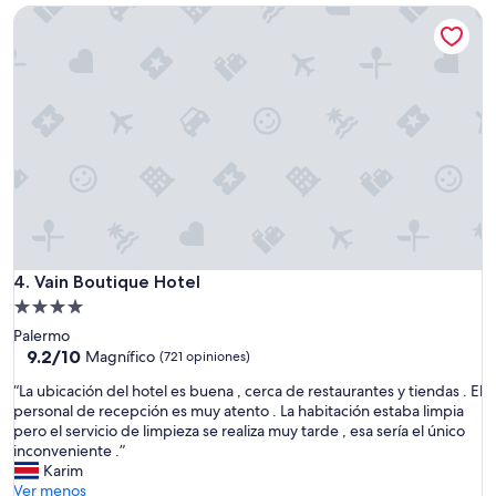
es
a
Vain Boutique Hotel
c
de
l
i
$73
a
ó
c
n
i
.
o
”
n
e
s
e
x
c
e
l
Vain Boutique Hotel
4. Vain Boutique Hotel
e
n
Propiedad
t
de
Palermo
e
4.0
9.2
9.2/10
Magnífico
(721 opiniones)
s
de
estrellas
,
“
“La ubicación del hotel es buena , cerca de restaurantes y tiendas . El
10,
l
L
personal de recepción es muy atento . La habitación estaba limpia
Magnífico,
a
a
pero el servicio de limpieza se realiza muy tarde , esa sería el único
(721
d
u
inconveniente .”
opiniones)
e
b
Karim
c
i
Ver menos