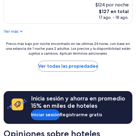
o
c
$124 por noche
r
a
El
$127 en total
a
c
precio
17 ago. - 18 ago.
c
i
actual
i
ó
es
ó
n
Ver más
de
n
d
$127
i
e
Precio
Precio más bajo por noche encontrado en las últimas 24 horas, con base en
n
l
una estancia de 1 noche para 2 adultos. Los precios y la disponibilidad están
más
c
h
sujetos a cambios. Aplican términos adicionales.
bajo
r
o
por
e
t
noche
Ver todas las propiedades
í
e
encontrado
b
l
en
l
e
las
e
s
últimas
,
b
24
e
u
Inicia sesión y ahorra en promedio
horas,
l
e
con
15% en miles de hoteles
d
n
base
e
a
Iniciar sesión
Registrarme gratis
en
s
,
una
a
c
estancia
y
e
de
Opiniones sobre hoteles
u
r