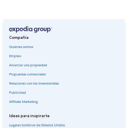
b
a
l
i
m
p
i
a
Compañía
p
e
Quiénes somos
r
Empleo
o
e
Anunciar una propiedad
l
s
Propuestas comerciales
e
r
Relaciones con los inversionistas
v
Publicidad
i
c
Affiliate Marketing
i
o
d
Ideas para inspirarte
e
l
Lugares turísticos de Estados Unidos