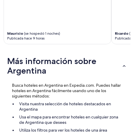
ó
E
n
l
i
p
n
e
m
r
e
s
Mauricio
(se hospedó 1 noches)
Ricardo
(se
j
o
Publicada hace 9 horas
Publicada h
o
n
r
a
a
l
b
d
Más información sobre
l
e
e
Argentina
r
!
e
!
c
L
Busca hoteles en Argentina en Expedia.com. Puedes hallar
e
o
hoteles en Argentina fácilmente usando uno de los
p
s
siguientes métodos:
c
u
i
Visita nuestra selección de hoteles destacados en
p
ó
Argentina
e
n
r
Usa el mapa para encontrar hoteles en cualquier zona
e
r
de Argentina que desees
s
e
m
Utiliza los filtros para ver los hoteles de una área
c
u