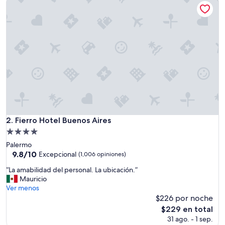
de
e
$164
s
p
e
c
t
a
c
u
l
a
r
!
Fierro Hotel Buenos Aires
2. Fierro Hotel Buenos Aires
E
Propiedad
l
de
s
Palermo
4.0
e
9.8
9.8/10
Excepcional
(1,006 opiniones)
r
de
estrellas
“
“La amabilidad del personal. La ubicación.”
v
10,
L
Mauricio
i
Excepcional,
a
Ver menos
c
(1,006
a
$226 por noche
i
opiniones)
m
o
El
$229 en total
a
s
precio
31 ago. - 1 sep.
b