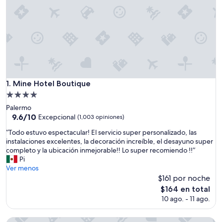
Mine Hotel Boutique
1. Mine Hotel Boutique
Propiedad
de
Palermo
4.0
9.6
9.6/10
Excepcional
(1,003 opiniones)
de
estrellas
“
“Todo estuvo espectacular! El servicio super personalizado, las
10,
T
instalaciones excelentes, la decoración increíble, el desayuno super
Excepcional,
o
completo y la ubicación inmejorable!! Lo super recomiendo !!”
(1,003
d
Pi
opiniones)
o
Ver menos
e
$161 por noche
s
El
$164 en total
t
precio
10 ago. - 11 ago.
u
actual
v
es
o
Fierro Hotel Buenos Aires