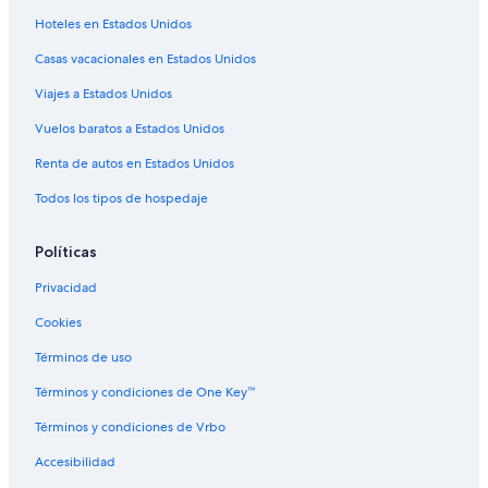
i
m
Hoteles en Estados Unidos
p
Casas vacacionales en Estados Unidos
i
e
Viajes a Estados Unidos
z
a
Vuelos baratos a Estados Unidos
s
e
Renta de autos en Estados Unidos
r
Todos los tipos de hospedaje
e
a
l
Políticas
i
z
Privacidad
a
m
Cookies
u
y
Términos de uso
t
Términos y condiciones de One Key™
a
r
Términos y condiciones de Vrbo
d
e
Accesibilidad
,