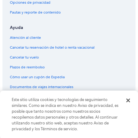
e
Opciones de privacidad
s
Pautas y reporte de contenido
a
s
e
Ayuda
r
í
Atención al cliente
a
e
Cancelar tu reservación de hotel o renta vacacional
l
ú
Cancelar tu vuelo
n
Plazos de reembolso
i
c
Cómo usar un cupón de Expedia
o
i
Documentos de viajes internacionales
n
c
© 2026 Expedia, Inc., una empresa de Expedia Group. Todos los
Este sitio utiliza cookies y tecnologías de seguimiento
o
derechos reservados. Expedia y el logo de Expedia son marcas
similares. Como se indica en nuestro Aviso de privacidad, es
n
registradas o marcas comerciales de Expedia, Inc. CST# 2029030-50.
posible que tanto nosotros como nuestros socios
v
recopilemos datos personales y otros detalles. Al continuar
e
utilizando nuestro sitio web, aceptas nuestro Aviso de
n
privacidad y los Términos de servicio.
i
e