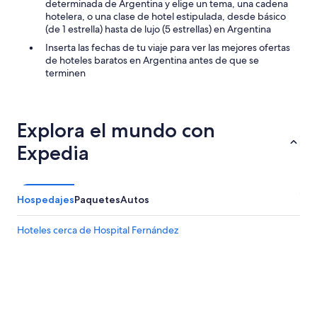
determinada de Argentina y elige un tema, una cadena
o
y
hotelera, o una clase de hotel estipulada, desde básico
m
a
(de 1 estrella) hasta de lujo (5 estrellas) en Argentina
i
t
e
Inserta las fechas de tu viaje para ver las mejores ofertas
e
n
de hoteles baratos en Argentina antes de que se
n
d
terminen
t
o
o
!
.
!
L
”
Explora el mundo con
a
h
Expedia
a
b
i
t
Hospedajes
Paquetes
Autos
a
c
i
Hoteles cerca de Hospital Fernández
ó
n
e
s
t
a