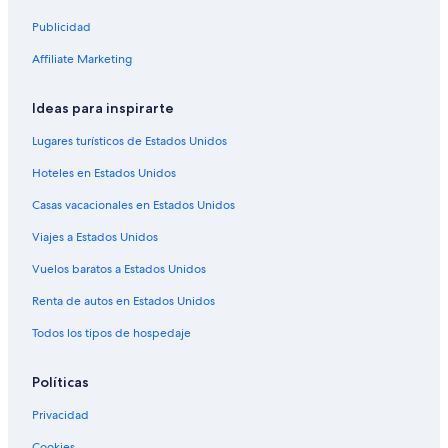
Renta de autos en Orlando
Publicidad
Renta de autos en Londres
Affiliate Marketing
Renta de autos en París
Ideas para inspirarte
Renta de autos en Cancún
Renta de autos en Miami
Lugares turísticos de Estados Unidos
Renta de autos en Los Ángeles
Hoteles en Estados Unidos
Renta de autos en Roma
Casas vacacionales en Estados Unidos
Renta de autos en Punta Cana
Viajes a Estados Unidos
Renta de autos en Riviera Maya
Vuelos baratos a Estados Unidos
Renta de autos en Barcelona
Renta de autos en Estados Unidos
Renta de autos en San Francisco
Todos los tipos de hospedaje
Renta de autos en Condado de San Diego
Renta de autos en Oahu
Políticas
Renta de autos en Chicago
Privacidad
Arrendadoras de autos en Argentina
Cookies