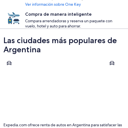
Ver información sobre One Key
Compra de manera inteligente
Compara arrendadoras y reserva un paquete con
vuelo, hotel y auto para ahorrar.
Las ciudades más populares de
Argentina
Buenos Aires
San Carlos
Buenos Aires
San Carl
Expedia.com ofrece renta de autos en Argentina para satisfacer las