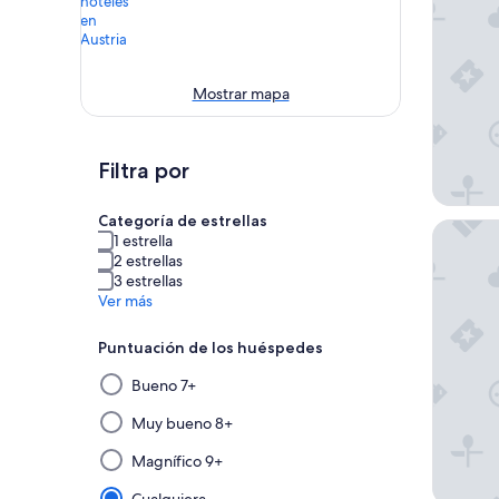
Mostrar mapa
Filtra por
Categoría de estrellas
Rioca Vi
1 estrella
2 estrellas
3 estrellas
Ver más
Puntuación de los huéspedes
Al
Bueno 7+
seleccionar
y
Muy bueno 8+
aplicar
Magnífico 9+
un
filtro
Cualquiera