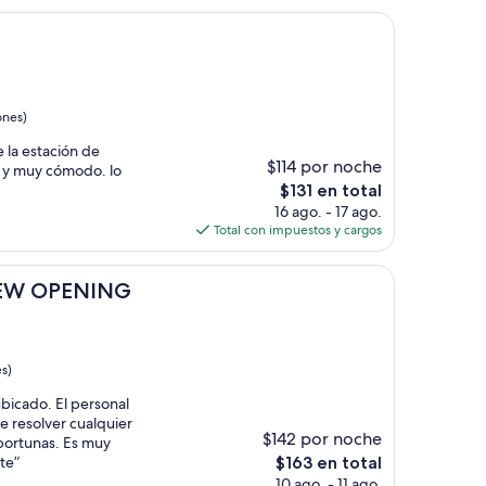
de
$123
ones)
 la estación de
$114 por noche
 y muy cómodo. lo
El
$131 en total
precio
16 ago. - 17 ago.
actual
Total con impuestos y cargos
es
de
ENING
$131
 NEW OPENING
s)
bicado. El personal
e resolver cualquier
$142 por noche
portunas. Es muy
El
te”
$163 en total
precio
10 ago. - 11 ago.