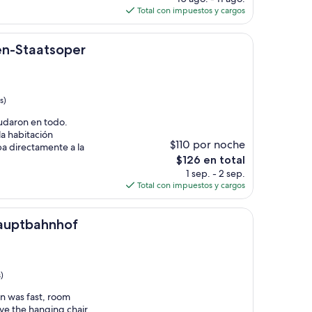
actual
Total con impuestos y cargos
es
de
oper
$163
en-Staatsoper
s)
udaron en todo.
la habitación
$110 por noche
ba directamente a la
El
$126 en total
precio
1 sep. - 2 sep.
actual
Total con impuestos y cargos
es
de
nhof
$126
Hauptbahnhof
)
n was fast, room
ve the hanging chair