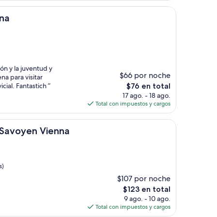
de
$99
nna
ón y la juventud y
$66 por noche
na para visitar
El
cial. Fantastich ”
$76 en total
precio
17 ago. - 18 ago.
actual
Total con impuestos y cargos
es
de
n Vienna
$76
l Savoyen Vienna
s)
$107 por noche
El
$123 en total
precio
9 ago. - 10 ago.
actual
Total con impuestos y cargos
es