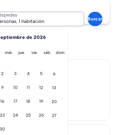
éspedes
Buscar
ersonas, 1 habitación
septiembre de 2026
t
Innsbruck
a
martes
miércoles
jueves
viernes
sábado
domingo
mié.
jue.
vie.
sáb.
dom.
t
2
3
4
5
6
9
10
11
12
13
n okey. Shuttle
16
17
18
19
20
23
24
25
26
27
30