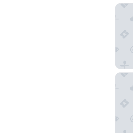
MOOO
Miiro S