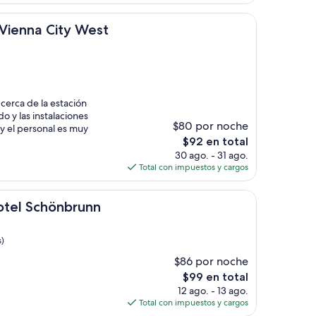
es
de
ity West
$98
Vienna City West
cerca de la estación
o y las instalaciones
$80 por noche
y el personal es muy
El
$92 en total
precio
30 ago. - 31 ago.
actual
Total con impuestos y cargos
es
de
hönbrunn
$92
hotel Schönbrunn
s)
$86 por noche
El
$99 en total
precio
12 ago. - 13 ago.
actual
Total con impuestos y cargos
es