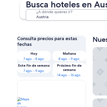
Busca hoteles en Aus
¿A dónde quieres ir?
Viena
Nues
Consulta precios para estas
fechas
Astellin
Hoy
Mañana
7 ago. - 8 ago.
8 ago. - 9 ago.
Este fin de semana
Próximo fin de
semana
7 ago. - 9 ago.
14 ago. - 16 ago.
Hotel S