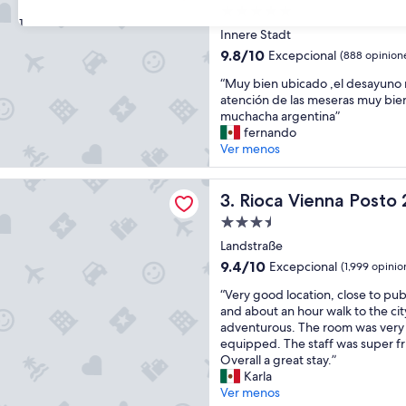
s
Propiedad
i
31
de
c
Innere Stadt
5.0
h
9.8
9.8/10
Excepcional
(888 opinion
t
estrellas
de
“
a
“Muy bien ubicado ,el desayuno m
10,
M
u
atención de las meseras muy bien
Excepcional,
u
f
muchacha argentina”
(888
y
d
fernando
opiniones)
b
i
Ver menos
i
e
e
B
enna Posto 2
n
Rioca Vienna Posto 2
e
3. Rioca Vienna Posto 
u
r
Propiedad
b
g
de
i
Landstraße
e
3.5
c
w
9.4
9.4/10
Excepcional
(1,999 opinio
a
a
estrellas
de
“
d
“Very good location, close to pub
r
10,
V
o
and about an hour walk to the city
e
Excepcional,
e
,
adventurous. The room was very 
n
(1,999
r
e
equipped. The staff was super fr
o
opiniones)
y
l
Overall a great stay.”
k
g
d
Karla
e
o
e
Ver menos
y