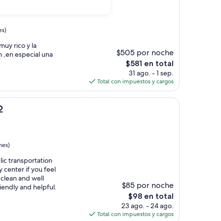
es)
uy rico y la
$505 por noche
 ,en especial una
El
$581 en total
precio
31 ago. - 1 sep.
actual
Total con impuestos y cargos
es
de
$581
2
nes)
lic transportation
 center if you feel
clean and well
$85 por noche
iendly and helpful.
El
$98 en total
precio
23 ago. - 24 ago.
actual
Total con impuestos y cargos