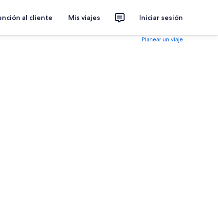
nción al cliente
Mis viajes
Iniciar sesión
Planear un viaje