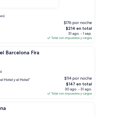
nes)
$176 por noche
El
$214 en total
precio
31 ago. - 1 sep.
actual
Total con impuestos y cargos
es
de
ona Fira
$214
el Barcelona Fira
s)
$114 por noche
l Hotel y el Hotel”
El
$147 en total
precio
30 ago. - 31 ago.
actual
Total con impuestos y cargos
es
de
$147
ona