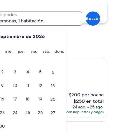
éspedes
Buscar
ersonas, 1 habitación
septiembre de 2026
Salou
ña
martes
miércoles
jueves
viernes
sábado
domingo
mié.
jue.
vie.
sáb.
dom.
ona
2
3
4
5
6
9
10
11
12
13
s)
$200 por noche
ara plusvalidos no
16
17
18
19
20
El
$250 en total
precio
24 ago. - 25 ago.
actual
Total con impuestos y cargos
23
24
25
26
27
es
de
30
$250
otel