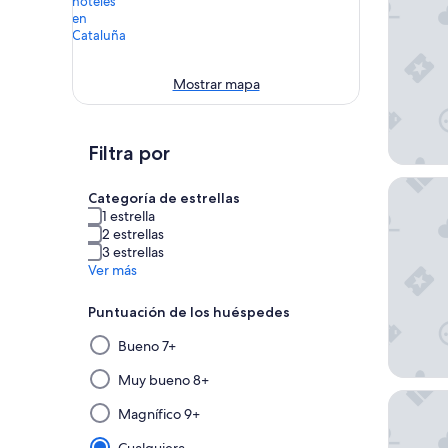
Mostrar mapa
Filtra por
Leonardo
Categoría de estrellas
1 estrella
2 estrellas
3 estrellas
Ver más
Puntuación de los huéspedes
Al
Bueno 7+
seleccionar
y
Muy bueno 8+
Nobu Ho
aplicar
Magnífico 9+
un
filtro
Cualquiera