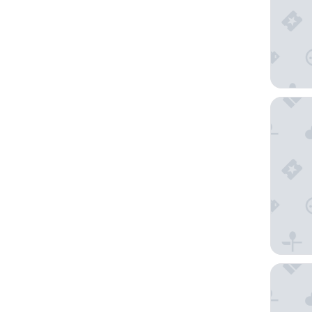
Lamaro H
W Barce