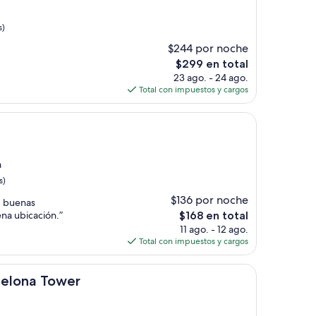
s)
$244 por noche
El
$299 en total
precio
23 ago. - 24 ago.
actual
Total con impuestos y cargos
es
de
$299
a
s)
$136 por noche
, buenas
El
ena ubicación.”
$168 en total
precio
11 ago. - 12 ago.
actual
Total con impuestos y cargos
es
de
ower
$168
celona Tower