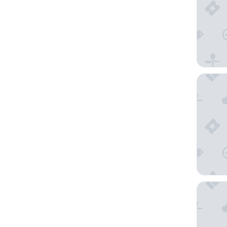
Barceló 
Sixties 