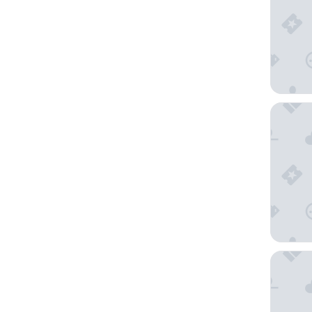
Arc la R
Sercotel