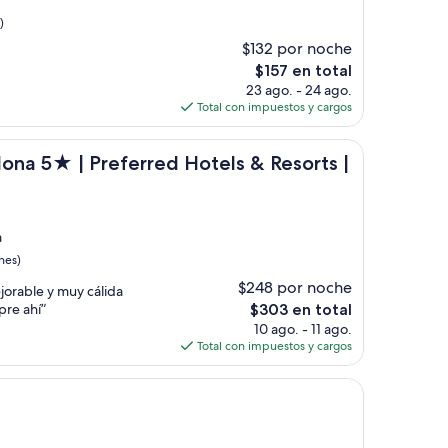
)
$132 por noche
El
$157 en total
precio
23 ago. - 24 ago.
actual
Total con impuestos y cargos
es
de
llection
Preferred Hotels & Resorts | Lifestyle Collection
$157
lona 5★ | Preferred Hotels & Resorts |
a
nes)
$248 por noche
jorable y muy cálida
El
pre ahí”
$303 en total
precio
10 ago. - 11 ago.
actual
Total con impuestos y cargos
es
de
$303