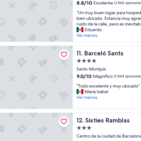
4.0
o
l
t
8.8
8.8/10
Excelente
(1,562 opinione
y
estrellas
e
e
de
“
b
“Un muy buen lugar para hospeda
y
u
10,
U
u
bien ubicado. Estancia muy agra
m
b
Excelente,
n
e
ruido de la calle, pero es inevitab
u
i
(1,562
m
n
Eduardo
y
c
opiniones)
u
a
Ver menos
c
a
y
u
á
c
b
b
l
i
Sants
u
Barceló Sants
i
11. Barceló Sants
i
ó
e
c
d
n
Propiedad
n
a
a
”
de
l
Sants-Montjuïc
c
l
4.0
u
i
a
9.0
9.0/10
Magnífico
(1,564 opinione
g
ó
estrellas
a
de
“
a
“Todo excelente y muy ubicado”
n
t
10,
T
r
María Isabel
.
e
Magnífico,
o
p
Ver menos
”
n
(1,564
d
a
c
opiniones)
o
r
i
e
a
Ramblas
ó
Sixties Ramblas
12. Sixties Ramblas
x
h
n
c
o
.
Propiedad
e
s
V
de
Centro de la ciudad de Barcelon
l
p
o