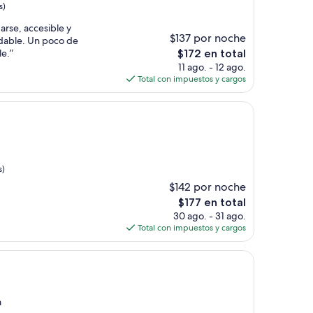
s)
rse, accesible y
$137 por noche
dable. Un poco de
El
le.”
$172 en total
precio
11 ago. - 12 ago.
actual
Total con impuestos y cargos
es
de
$172
s)
$142 por noche
El
$177 en total
precio
30 ago. - 31 ago.
actual
Total con impuestos y cargos
es
de
$177
a