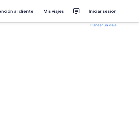
nción al cliente
Mis viajes
Iniciar sesión
Planear un viaje