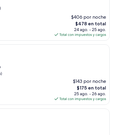
)
$406 por noche
El
$478 en total
precio
24 ago. - 25 ago.
actual
Total con impuestos y cargos
es
de
$478
a
s)
$143 por noche
El
$175 en total
precio
25 ago. - 26 ago.
actual
Total con impuestos y cargos
es
de
$175