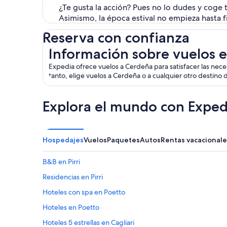
¿Te gusta la acción? Pues no lo dudes y coge 
Asimismo, la época estival no empieza hasta f
Reserva con confianza
Información sobre vuelos económicos a Cerdeñ
Información sobre vuelos 
Expedia ofrece vuelos a Cerdeña para satisfacer las nece
tanto, elige vuelos a Cerdeña o a cualquier otro destino 
Explora el mundo con Exped
Hospedajes
Vuelos
Paquetes
Autos
Rentas vacacionale
B&B en Pirri
Residencias en Pirri
Hoteles con spa en Poetto
Hoteles en Poetto
Hoteles 5 estrellas en Cagliari