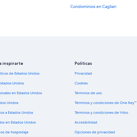
Condominios en Cagliari
Hoteles para ir de compras en Cagli
Hoteles en la playa en Cagliari
Hoteles con alberca en Cagliari
Hoteles con traslado del/al aeropue
Hoteles en Cagliari
Hoteles cerca de Playa Poetto
a inspirarte
Políticas
Hoteles en Ciudad metropolitana de
sticos de Estados Unidos
Privacidad
Estados Unidos
Cookies
ionales en Estados Unidos
Términos de uso
ados Unidos
Términos y condiciones de One Key™
tos a Estados Unidos
Términos y condiciones de Vrbo
tos en Estados Unidos
Accesibilidad
ipos de hospedaje
Opciones de privacidad