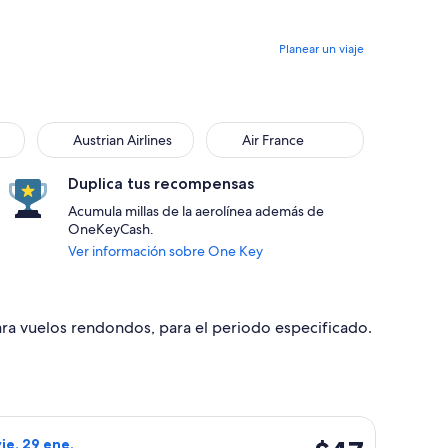
Planear un viaje
Austrian Airlines
Air France
Duplica tus recompensas
Acumula millas de la aerolínea además de
OneKeyCash.
Ver información sobre One Key
para vuelos rendondos, para el periodo especificado.
, 23 oct., con precio de $44. encontrado hace 2 días
o de Wizz Air Malta, con salida el dom, 10 ene. desde Milán hac
$47
vie, 29 ene.