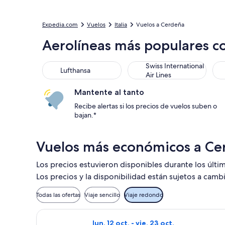
Expedia.com
Vuelos
Italia
Vuelos a Cerdeña
Aerolíneas más populares c
Swiss International
Lufthansa
Air Lines
Mantente al tanto
Recibe alertas si los precios de vuelos suben o
bajan.*
Vuelos más económicos a Ce
Los precios estuvieron disponibles durante los últi
Los precios y la disponibilidad están sujetos a camb
Todas las ofertas
Viaje sencillo
Viaje redondo
Seleccionar vuelo de Ryanair, con salid
lun, 12 oct. - vie, 23 oct.