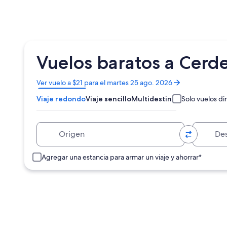
Vuelos baratos a Cerd
Se
Ver vuelo a $21 para el martes 25 ago. 2026
abrirá
Viaje redondo
Viaje sencillo
Multidestino
Solo vuelos di
en
una
nueva
Origen
Destino
ventana
Agregar una estancia para armar un viaje y ahorrar*