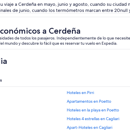
tu viaje a Cerdeña en mayo, junio y agosto, cuando su ciudad má
inales de junio, cuando los termómetros marcan entre 20null y
a
económicos a Cerdeña
sidades de todos los pasajeros. Independientemente de lo que necesites p
del mundo y descubre lo fácil que es reservar tu vuelo en Expedia.
ia
s
Hoteles en Pirri
Apartamentos en Poetto
Hoteles en la playa en Poetto
Hoteles 4 estrellas en Cagliari
Apart-Hoteles en Cagliari