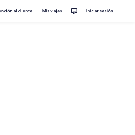
nción al cliente
Mis viajes
Iniciar sesión