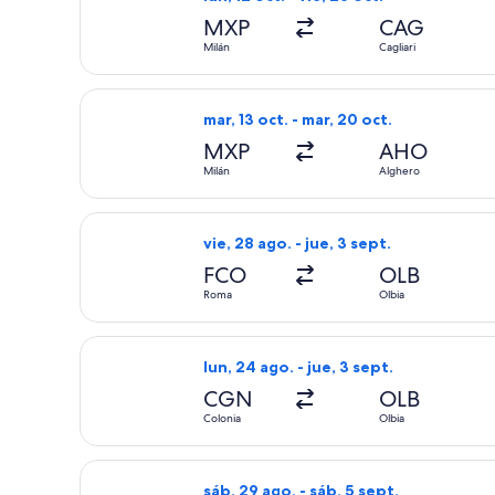
MXP
CAG
Milán
Cagliari
Seleccionar vuelo de Ryanair, con sali
mar, 13 oct. - mar, 20 oct.
MXP
AHO
Milán
Alghero
Seleccionar vuelo de AeroItalia, con s
vie, 28 ago. - jue, 3 sept.
FCO
OLB
Roma
Olbia
Seleccionar vuelo de Eurowings, con sa
lun, 24 ago. - jue, 3 sept.
CGN
OLB
Colonia
Olbia
Seleccionar vuelo de Neos S.P.A., con 
sáb, 29 ago. - sáb, 5 sept.