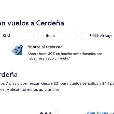
on vuelos a Cerdeña
KLM
Iberia
British Airways
Ahorra al reservar
Ahorra hasta 30% en hoteles seleccionados por
haber reservado un vuelo.*
rdeña
mos 7 días y comienzan desde $21 para vuelos sencillos y $44 
ios. Aplican términos adicionales.
a el lun, 12 oct. desde Milán hacia Cagliari, con regreso el vie
Seleccionar vuel
$44
dom, 10 ene. - 