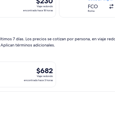
$230
día
Viaje
FCO
Viaje redondo
redondo,
encontrado hace 18 horas
Roma
encontrado
hace
18
horas
ltimos 7 días. Los precios se cotizan por persona, en viaje re
 Aplican términos adicionales.
da el mié, 12 ago. desde Boston hacia Olbia, con regreso el ju
$682
$682
Viaje
Viaje redondo
redondo,
encontrado hace 3 horas
encontrado
hace
3
horas