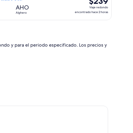
$239
horas
Viaje
AHO
Viaje redondo
redondo,
encontrado hace 2 horas
Alghero
encontrado
hace
2
horas
dondo y para el periodo especificado. Los precios y
e, 20 ago., con precio de $682. encontrado hace 3 horas