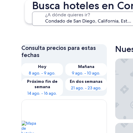
Busca hoteles en C
¿A dónde quieres ir?
San Diego
Nues
Consulta precios para estas
fechas
Paradise
Hoy
Mañana
8 ago. - 9 ago.
9 ago. - 10 ago.
Próximo fin de
En dos semanas
semana
21 ago. - 23 ago.
14 ago. - 16 ago.
Wyndham