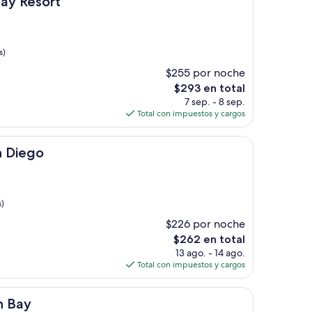
Bay Resort
s)
$255 por noche
El
$293 en total
precio
7 sep. - 8 sep.
actual
Total con impuestos y cargos
es
de
$293
n Diego
s)
$226 por noche
El
$262 en total
precio
13 ago. - 14 ago.
actual
Total con impuestos y cargos
es
de
$262
n Bay