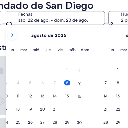
ondado de San Diego
Fechas
Hu
sáb. 22 de ago. - dom. 23 de ago.
2 p
tus
agosto de 2026
meses
Chula Vista
Escondi
actuales
tra selección de hoteles en Cond
son
lunes
martes
miércoles
jueves
viernes
sábado
domingo
lunes
lun.
mar.
mié.
jue.
vie.
sáb.
dom.
lun.
mar.
August
 Point Resort & Spa
2026
Paradise Point Resort & Spa
1. Paradise Point Reso
y
1
1
Propiedad
2
September
de
Bahía Misión
2026.
4.0
3
4
5
6
7
8
7
8
9
8.8
8.8/10
Excelente
(2,812 opinione
estrellas
de
10,
10
11
12
13
14
15
14
15
16
Excelente,
(2,812
opiniones)
17
18
19
20
21
22
21
22
23
 San Diego Bayside
24
25
26
27
28
29
28
29
30
Wyndham San Diego Baysid
2. Wyndham San Dieg