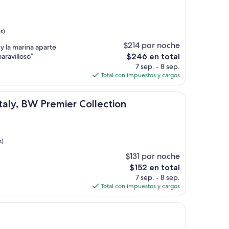
s)
$214 por noche
 y la marina aparte
El
aravilloso”
$246 en total
precio
7 sep. - 8 sep.
actual
Total con impuestos y cargos
es
de
 Premier Collection
$246
taly, BW Premier Collection
s)
$131 por noche
El
$152 en total
precio
7 sep. - 8 sep.
actual
Total con impuestos y cargos
es
de
$152