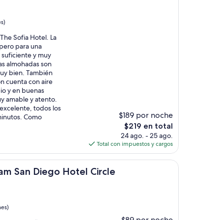
s)
he Sofia Hotel. La
pero para una
 suficiente y muy
las almohadas son
uy bien. También
n cuenta con aire
io y en buenas
uy amable y atento.
excelente, todos los
$189 por noche
 minutos. Como
El
$219 en total
precio
24 ago. - 25 ago.
actual
Total con impuestos y cargos
es
de
ego Hotel Circle
$219
am San Diego Hotel Circle
nes)
$89 por noche