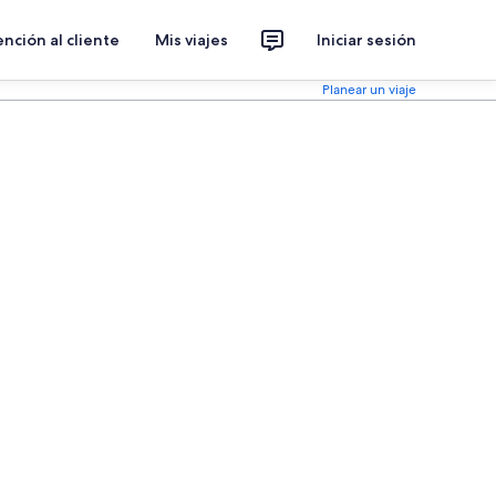
nción al cliente
Mis viajes
Iniciar sesión
Planear un viaje