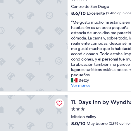
a
.
de
l
Centro de San Diego
B
3.5
a
8.6
8.6/10
Excelente
(2,486 opinione
a
b
estrellas
de
t
a
“
“Me gustó mucho mi estancia en T
10,
h
h
M
habitación es un poco pequeña, 
Excelente,
r
i
e
estancia de unos días me pareció
(2,486
o
a
g
cómoda. La cama y, sobre todo, 
opiniones)
o
y
u
realmente cómodas, descansé m
m
l
s
me gustó mucho que la habitació
w
a
t
acondicionado. Todo estaba limp
i
m
ó
condiciones, y el personal fue m
t
a
m
La ubicación también me parece 
h
r
u
lugares turísticos están a pocos
l
i
c
pequeños...
e
n
h
Betzy
a
a
o
Ver menos
k
a
m
s
p
i
n by Wyndham San Diego Hotel Circle
a
a
e
Days Inn by Wyndham San Di
11. Days Inn by Wyndh
n
r
s
d
Propiedad
t
t
s
de
e
a
Mission Valley
t
3.0
d
n
8.0
8.0/10
Muy bueno
(2,978 opinio
a
e
c
estrellas
de
i