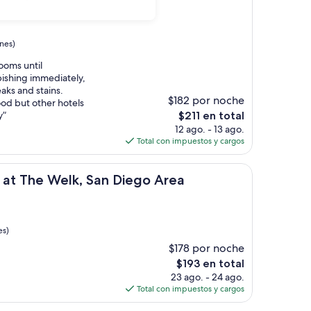
nes)
ooms until
ishing immediately,
eaks and stains.
$182 por noche
ood but other hotels
El
y”
$211 en total
precio
12 ago. - 13 ago.
actual
Total con impuestos y cargos
es
de
Welk, San Diego Area
$211
b at The Welk, San Diego Area
es)
$178 por noche
El
$193 en total
precio
23 ago. - 24 ago.
actual
Total con impuestos y cargos
es