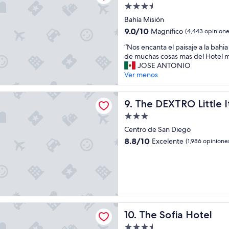
m
Propiedad
m
de
Bahía Misión
e
3.5
9.0
9.0/10
Magnífico
(4,443 opinione
d
estrellas
de
i
“
“Nos encanta el paisaje a la bahia
10,
a
N
de muchas cosas mas del Hotel m
Magnífico,
t
o
JOSE ANTONIO
(4,443
e
s
Ver menos
opiniones)
l
e
y
n
RO Little Italy, BW Premier Collection
,
c
The DEXTRO Little Italy, BW
9. The DEXTRO Little I
i
a
t
Propiedad
n
f
de
t
Centro de San Diego
e
3.0
a
8.8
8.8/10
Excelente
(1,986 opinione
e
e
estrellas
de
l
l
10,
s
p
Excelente,
v
a
(1,986
e
i
opiniones)
r
s
y
a
a Hotel
o
j
The Sofia Hotel
10. The Sofia Hotel
l
e
d
Propiedad