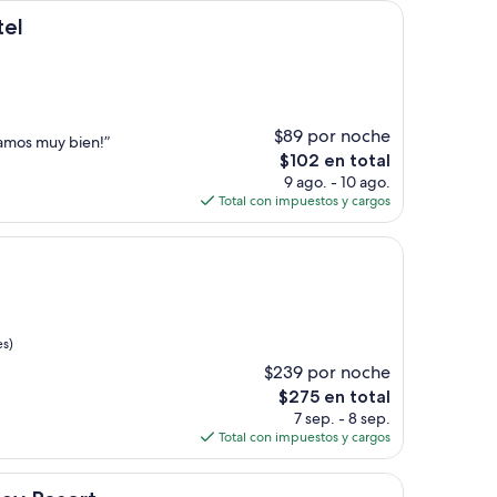
de
$193
tel
$89 por noche
samos muy bien!”
El
$102 en total
precio
9 ago. - 10 ago.
actual
Total con impuestos y cargos
es
de
$102
es)
$239 por noche
El
$275 en total
precio
7 sep. - 8 sep.
actual
Total con impuestos y cargos
es
de
rt
$275