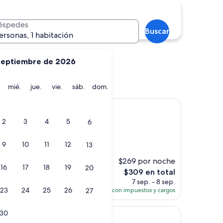
éspedes
Buscar
ersonas, 1 habitación
septiembre de 2026
do
Oceanside
ado de San Diego
martes
miércoles
jueves
viernes
sábado
domingo
mié.
jue.
vie.
sáb.
dom.
rt & Spa
2
3
4
5
6
9
10
11
12
13
s)
$269 por noche
16
17
18
19
20
El
$309 en total
precio
7 sep. - 8 sep.
actual
23
24
25
26
Total con impuestos y cargos
27
es
de
30
e
$309
o Bayside