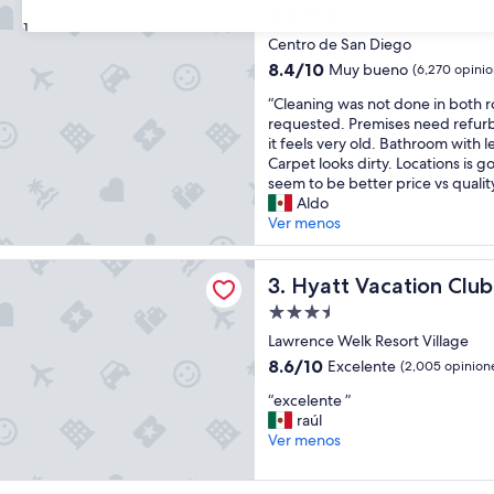
Propiedad
31
de
Centro de San Diego
4.0
8.4
8.4/10
Muy bueno
(6,270 opinio
estrellas
de
“
“Cleaning was not done in both r
10,
C
requested. Premises need refurb
Muy
l
it feels very old. Bathroom with l
bueno,
e
Carpet looks dirty. Locations is g
(6,270
a
seem to be better price vs qualit
opiniones)
n
Aldo
i
Ver menos
n
g
cation Club at The Welk, San Diego Area
w
Hyatt Vacation Club at The 
3. Hyatt Vacation Clu
a
Propiedad
s
de
n
Lawrence Welk Resort Village
3.5
o
8.6
8.6/10
Excelente
(2,005 opinion
t
estrellas
de
“
d
“excelente ”
10,
e
o
raúl
Excelente,
x
n
Ver menos
(2,005
c
e
opiniones)
e
i