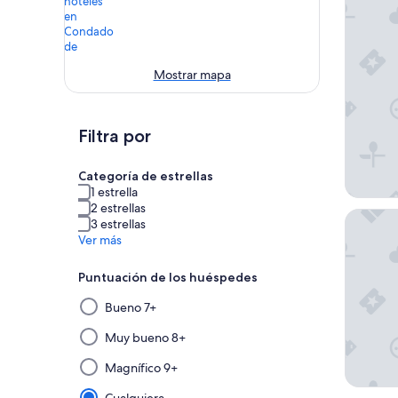
Mostrar mapa
Filtra por
Categoría de estrellas
1 estrella
2 estrellas
Hyatt Va
3 estrellas
Ver más
Puntuación de los huéspedes
Al
Bueno 7+
seleccionar
y
Muy bueno 8+
aplicar
Magnífico 9+
un
filtro
Cualquiera