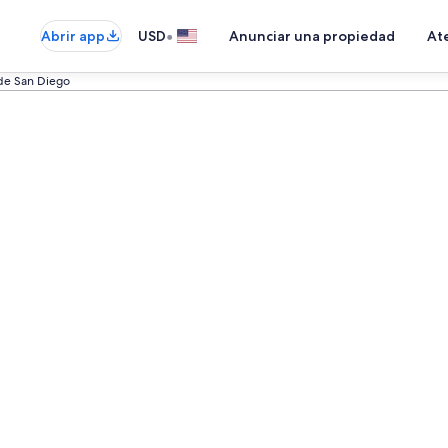
•
Abrir app
USD
Anunciar una propiedad
Ate
e San Diego