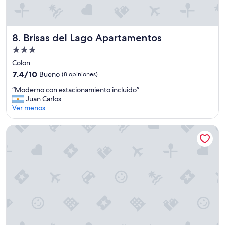
Brisas del Lago Apartamentos
8. Brisas del Lago Apartamentos
Propiedad
de
Colon
3.0
7.4
7.4/10
Bueno
(8 opiniones)
estrellas
de
“
“Moderno con estacionamiento incluido”
10,
M
Juan Carlos
Bueno,
o
Ver menos
(8
d
opiniones)
e
Iguape Aparts
r
n
o
c
o
n
e
s
t
a
c