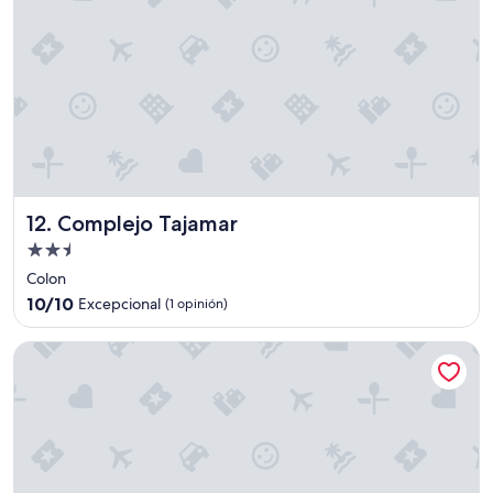
Complejo Tajamar
12. Complejo Tajamar
Propiedad
de
Colon
2.5
10.0
10/10
Excepcional
(1 opinión)
estrellas
de
10,
Mi Gran Amor Termas
Excepcional,
(1
opinión)