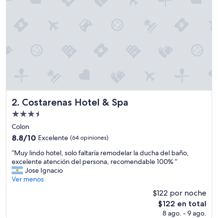
n
t
e
e
l
p
e
r
s
o
n
a
Costarenas Hotel & Spa
2. Costarenas Hotel & Spa
l
Propiedad
v
de
o
Colon
l
3.5
8.8
8.8/10
Excelente
(64 opiniones)
v
estrellas
de
e
“
“Muy lindo hotel, solo faltaría remodelar la ducha del baño,
10,
r
M
excelente atención del persona, recomendable 100% ”
Excelente,
í
u
Jose Ignacio
(64
a
y
Ver menos
opiniones)
”
l
$122 por noche
i
El
$122 en total
n
precio
8 ago. - 9 ago.
d