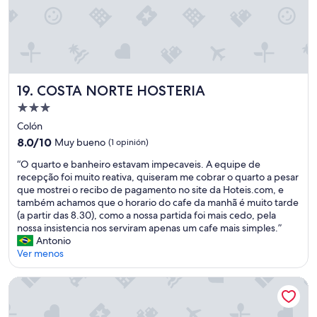
c
e
d
i
ó
e
s
COSTA NORTE HOSTERIA
19. COSTA NORTE HOSTERIA
t
o
Propiedad
.
de
Colón
”
3.0
8.0
8.0/10
Muy bueno
(1 opinión)
estrellas
de
“
“O quarto e banheiro estavam impecaveis. A equipe de
10,
O
recepção foi muito reativa, quiseram me cobrar o quarto a pesar
Muy
q
que mostrei o recibo de pagamento no site da Hoteis.com, e
bueno,
u
também achamos que o horario do cafe da manhã é muito tarde
(1
a
(a partir das 8.30), como a nossa partida foi mais cedo, pela
opinión)
r
nossa insistencia nos serviram apenas um cafe mais simples.”
t
Antonio
o
Ver menos
e
b
El Remanso
a
n
h