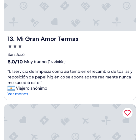
Mi Gran Amor Termas
13. Mi Gran Amor Termas
Propiedad
de
San José
3.0
8.0
8.0/10
Muy bueno
(1 opinión)
estrellas
de
“
“El servicio de limpieza como así también el recambio de toallas y
10,
E
reposición de papel higiénico se abona aparte realmente nunca
Muy
l
me sucedió esto.”
bueno,
s
Viajero anónimo
(1
e
Ver menos
opinión)
r
v
Alvear Home
i
c
i
o
d
e