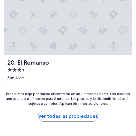
e
i
r
o
e
s
t
a
v
a
m
El Remanso
20. El Remanso
i
Propiedad
m
de
p
San José
e
3.5
c
estrellas
a
Precio
Precio más bajo por noche encontrado en las últimas 24 horas, con base en
v
una estancia de 1 noche para 2 adultos. Los precios y la disponibilidad están
más
e
sujetos a cambios. Aplican términos adicionales.
bajo
i
por
s
noche
Ver todas las propiedades
.
encontrado
A
en
e
las