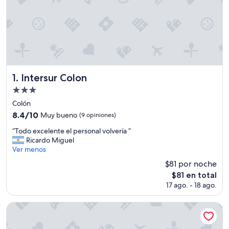
Intersur Colon
1. Intersur Colon
Propiedad
de
Colón
3.0
8.4
8.4/10
Muy bueno
(9 opiniones)
estrellas
de
“
“Todo excelente el personal volvería ”
10,
T
Ricardo Miguel
Muy
o
Ver menos
bueno,
d
(9
$81 por noche
o
opiniones)
El
$81 en total
e
precio
17 ago. - 18 ago.
x
actual
c
es
e
Costarenas Hotel & Spa
de
l
$81
e