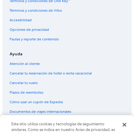
Hoteles en Maciá
Términos y condiciones de One Key™
h
o
Hoteles 3 estrellas en Isla del puerto
Términos y condiciones de Vrbo
r
Hoteles en Concordia
a
Accesibilidad
r
Opciones de privacidad
i
o
Pautas y reporte de contenido
d
o
c
Ayuda
a
f
Atención al cliente
e
d
Cancelar tu reservación de hotel o renta vacacional
a
Cancelar tu vuelo
m
a
Plazos de reembolso
n
h
Cómo usar un cupón de Expedia
ã
é
Documentos de viajes internacionales
m
u
© 2026 Expedia, Inc., una empresa de Expedia Group. Todos los
Este sitio utiliza cookies y tecnologías de seguimiento
i
derechos reservados. Expedia y el logo de Expedia son marcas
similares. Como se indica en nuestro Aviso de privacidad, es
t
registradas o marcas comerciales de Expedia, Inc. CST# 2029030-50.