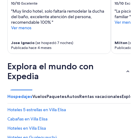
a
adicionales.
10/10
Excelente
10/10
Excelen
t
"Muy lindo hotel, solo faltaría remodelar la ducha
"La piscina
i
del baño, excelente atención del persona,
familiar "
v
recomendable 100% "
Ver menos
a
Ver menos
,
q
u
Jose Ignacio
(se hospedó 7 noches)
Milton
(se h
i
Publicada hace 4 meses
Publicada ha
s
e
r
Explora el mundo con
a
m
Expedia
m
e
c
o
Hospedajes
Vuelos
Paquetes
Autos
Rentas vacacionales
Explora
b
r
Hoteles 5 estrellas en Villa Elisa
a
r
Cabañas en Villa Elisa
o
Hoteles en Villa Elisa
q
u
Hoteles en Gualeguaychú