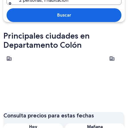
2 personas, 1 habitación
Buscar
Principales ciudades en
Departamento Colón
Colón
Ubajay
Colón
Ubajay
Consulta precios para estas fechas
Hoy
Mañana