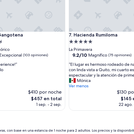
”
ngotena
Hacienda Rumiloma
 Gangotena
7. Hacienda Rumiloma
d
Propiedad
de
tórico
La Primavera
5.0
9.2
9.2/10
Excepcional
Magnífico
(103 opiniones)
(75 opiniones)
de
estrellas
“
erience!”
“El lugar es hermoso rodeado de n
10,
E
lo
con linda vista a Quito, mi cuarto e
nal,
Magnífico,
l
espectacular y la atención de prime
(75
l
Mónica
s)
opiniones)
u
Ver menos
g
$410 por noche
$130 po
a
El
El
$457 en total
$145 
r
precio
precio
1 sep. - 2 sep.
22 ago. 
e
actual
actual
s
es
es
h
de
de
e
$457
$145
r
as, con base en una estancia de 1 noche para 2 adultos. Los precios y la disponibil
m