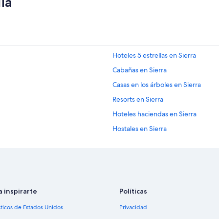
ia
o
e
s
t
u
v
o
Hoteles 5 estrellas en Sierra
e
Cabañas en Sierra
s
p
Casas en los árboles en Sierra
e
c
Resorts en Sierra
t
Hoteles haciendas en Sierra
a
c
Hostales en Sierra
u
l
Hoteles ecológicos en Sierra
a
Hoteles baratos en Sierra
r
y
Hoteles con aire acondicionado en 
l
a
Hoteles cerca de viñedos en Sierra
a inspirarte
Políticas
a
Lodges en Sierra
t
sticos de Estados Unidos
Privacidad
e
Hoteles 3 estrellas en Región ama