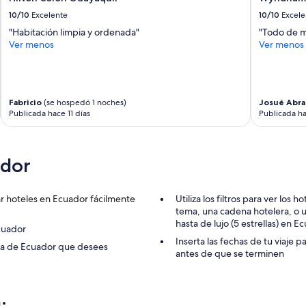
n
l
10/10
Excelente
10/10
Excele
i
"Habitación limpia y ordenada"
"Todo de ma
n
Ver menos
Ver menos
d
a
v
i
s
Fabricio
(se hospedó 1 noches)
Josué Abr
t
Publicada hace 11 días
Publicada h
a
a
Q
ador
u
i
t
o
r hoteles en Ecuador fácilmente
Utiliza los filtros para ver lo
,
tema, una cadena hotelera, o un
m
hasta de lujo (5 estrellas) en E
cuador
i
Inserta las fechas de tu viaje 
ona de Ecuador que desees
c
antes de que se terminen
u
a
r
t