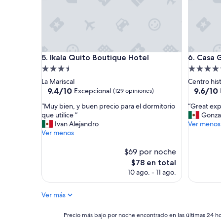
t
e
e
x
c
e
Ikala Quito Boutique Hotel
Casa Ga
l
5. Ikala Quito Boutique Hotel
6. Casa
e
Propiedad
Propieda
n
de
de
La Mariscal
Centro his
t
3.5
4.5
9.4
9.6
9.4/10
9.6/10
Excepcional
(129 opiniones)
e
de
de
estrellas
estrellas
!
“
“
“Muy bien, y buen precio para el dormitorio
“Great exp
10,
10,
!
M
G
que utilice ”
Gonza
Excepcional,
Excepcio
!
u
r
Ivan Alejandro
Ver menos
(129
(103
G
y
e
Ver menos
opiniones)
opinione
r
b
a
a
i
t
$69 por noche
c
e
e
El
$78 en total
i
n
x
precio
10 ago. - 11 ago.
a
,
p
actual
s
y
e
es
S
b
r
Ver más
de
e
u
i
$78
ñ
e
e
Precio
Precio más bajo por noche encontrado en las últimas 24 hor
o
n
n