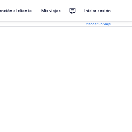
nción al cliente
Mis viajes
Iniciar sesión
Planear un viaje