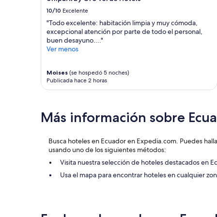
e
disponibilidad
u
10/10
Excelente
están
t
sujetos
"Todo excelente: habitación limpia y muy cómoda,
i
a
excepcional atención por parte de todo el personal,
l
cambios.
buen desayuno...."
i
Aplican
Ver menos
c
términos
e
adicionales.
”
Moises
(se hospedó 5 noches)
Publicada hace 2 horas
Más información sobre Ecu
Busca hoteles en Ecuador en Expedia.com. Puedes halla
usando uno de los siguientes métodos:
Visita nuestra selección de hoteles destacados en E
Usa el mapa para encontrar hoteles en cualquier z