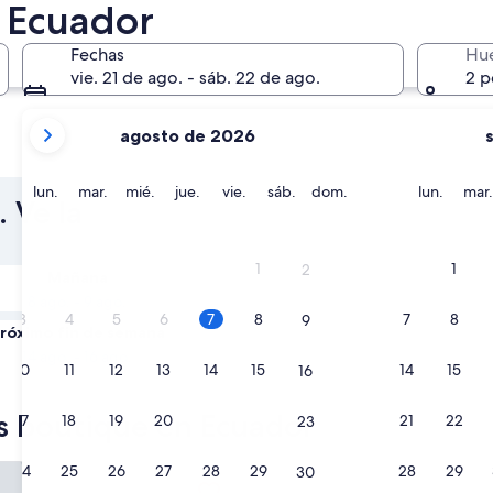
 Ecuador
Fechas
Hu
vie. 21 de ago. - sáb. 22 de ago.
2 p
tus
agosto de 2026
meses
Cuenca
Guayaqu
actuales
son
lunes
martes
miércoles
jueves
viernes
sábado
domingo
lunes
lun.
mar.
mié.
jue.
vie.
sáb.
dom.
lun.
mar.
 Ve la
August
2026
y
1
1
2
Mañana
September
8 ago. - 9 ago.
2026.
3
4
5
6
7
8
7
8
9
róximo fin de semana
14 ago. - 16 ago.
10
11
12
13
14
15
14
15
16
es boutique en Ecuador
17
18
19
20
21
22
21
22
23
Edén
Hotel Boutique Santa Lucia
24
25
26
27
28
29
28
29
30