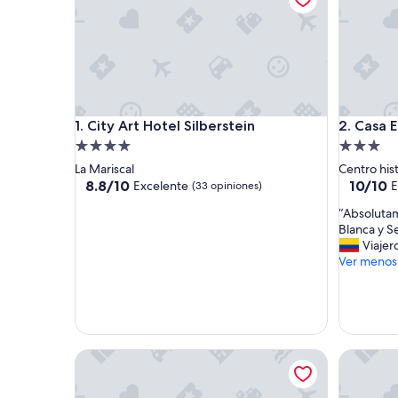
City Art Hotel Silberstein
Casa El 
1. City Art Hotel Silberstein
2. Casa E
Propiedad
Propieda
de
de
La Mariscal
Centro his
4.0
3.0
8.8
10.0
8.8/10
10/10
Excelente
E
(33 opiniones)
de
de
estrellas
estrellas
“
“Absolutam
10,
10,
A
Blanca y S
Excelente,
Excepcio
b
Viajer
(33
(117
s
Ver menos
opiniones)
opinione
o
l
u
t
a
Ikala Quito Boutique Hotel
m
Casa Ga
e
n