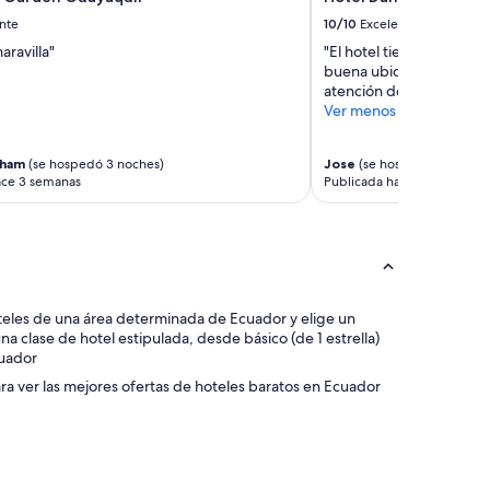
nte
10/10
Excelente
ravilla"
"El hotel tiene una habi
buena ubicación, fácil de
atención de su personal 
Ver menos
aham
(se hospedó 3 noches)
Jose
(se hospedó 3 noches
ace 3 semanas
Publicada hace 1 mes
s hoteles de una área determinada de Ecuador y elige un
a clase de hotel estipulada, desde básico (de 1 estrella)
cuador
para ver las mejores ofertas de hoteles baratos en Ecuador