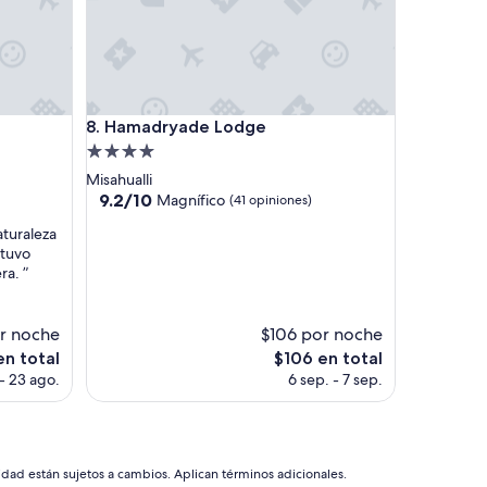
Hamadryade Lodge
8. Hamadryade Lodge
Propiedad
de
Misahualli
4.0
9.2
9.2/10
Magnífico
(41 opiniones)
de
estrellas
aturaleza
10,
stuvo
Magnífico,
ra. ”
(41
opiniones)
r noche
$106 por noche
El
en total
$106 en total
precio
- 23 ago.
6 sep. - 7 sep.
actual
es
de
$106
idad están sujetos a cambios. Aplican términos adicionales.