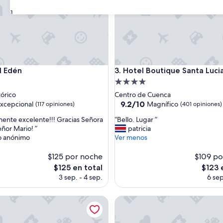
31
Edén
Hotel Boutique Santa Lucia
l Edén
3. Hotel Boutique Santa Luci
d
Propiedad
de
tórico
Centro de Cuenca
4.0
9.2
9.2/10
xcepcional
Magnífico
(117 opiniones)
(401 opiniones)
de
estrellas
“
ente excelente!!! Gracias Señora
“Bello. Lugar ”
10,
B
eñor Mario! ”
patricia
nal,
Magnífico,
e
o anónimo
Ver menos
(401
l
s)
opiniones)
l
$125 por noche
$109 po
o
El
El
$125 en total
$123 
.
precio
precio
3 sep. - 4 sep.
6 sep
L
actual
actual
u
es
es
ngotena
g
Hacienda Rumiloma
de
de
a
$125
$123
r