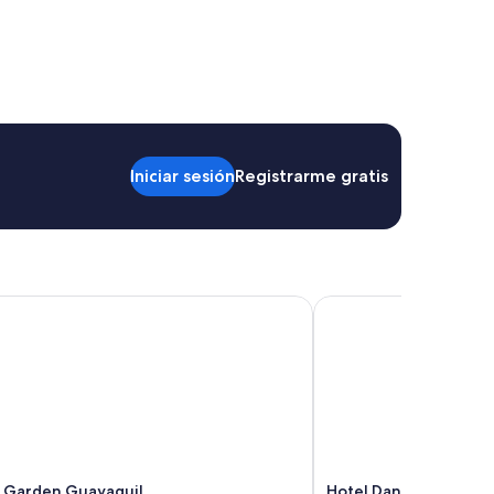
Iniciar sesión
Registrarme gratis
arden Guayaquil
Hotel Dann Carlton Qu
Garden Guayaquil
Hotel Dann Carlton Q