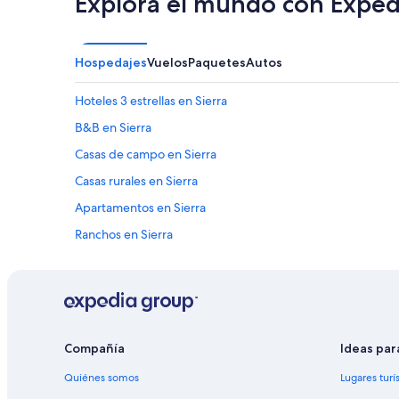
Explora el mundo con Exped
Hospedajes
Vuelos
Paquetes
Autos
Hoteles 3 estrellas en Sierra
B&B en Sierra
Casas de campo en Sierra
Casas rurales en Sierra
Apartamentos en Sierra
Ranchos en Sierra
Hoteles de lujo en Sierra
Hoteles románticos en Sierra
Hoteles con aguas termales en Sierra
Hoteles con hidromasaje en Sierra
Compañía
Ideas par
Hoteles en Sierra
Quiénes somos
Lugares turí
Posadas en Sierra