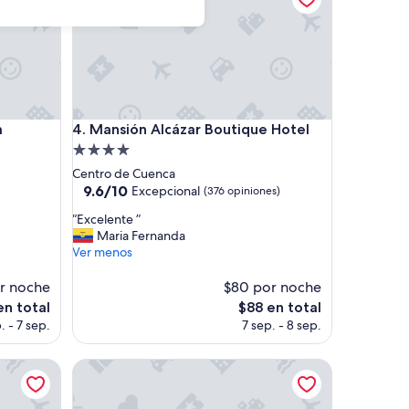
Mansión Alcázar Boutique Hotel
a
4. Mansión Alcázar Boutique Hotel
Propiedad
de
Centro de Cuenca
4.0
9.6
9.6/10
Excepcional
(376 opiniones)
de
estrellas
“
“Excelente ”
10,
E
Maria Fernanda
Excepcional,
x
Ver menos
(376
c
opiniones)
e
r noche
$80 por noche
l
El
en total
$88 en total
e
precio
. - 7 sep.
7 sep. - 8 sep.
n
actual
t
es
e
Hamadryade Lodge
de
”
$88