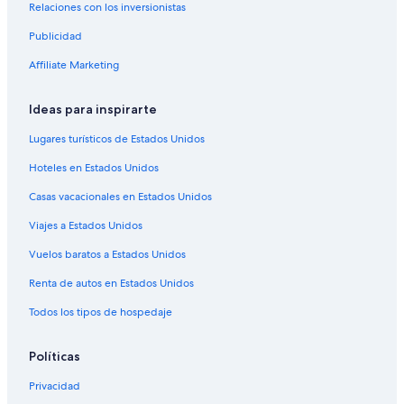
e
Relaciones con los inversionistas
Lodges en Los Andes
n
t
Publicidad
Posadas en Los Andes
i
Hoteles 3 estrellas en Sierra
Affiliate Marketing
r
c
Hoteles 5 estrellas en Sierra
o
Ideas para inspirarte
m
B&B en Sierra
o
Lugares turísticos de Estados Unidos
Cabañas en Sierra
e
n
Hoteles en Estados Unidos
Casas de campo en Sierra
c
a
Casas vacacionales en Estados Unidos
Casas en los árboles en Sierra
s
Viajes a Estados Unidos
Casas rurales en Sierra
a
.
Resorts en Sierra
Vuelos baratos a Estados Unidos
Q
u
Apartamentos en Sierra
Renta de autos en Estados Unidos
e
Hoteles haciendas en Sierra
n
Todos los tipos de hospedaje
o
Ranchos en Sierra
k
Políticas
e
Hostales en Sierra
g
Privacidad
Hoteles de lujo en Sierra
u