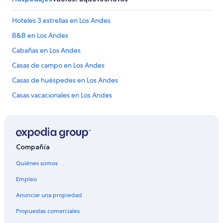
u
e
Hoteles 3 estrellas en Los Andes
c
B&B en Los Andes
o
n
Cabañas en Los Andes
1
0
Casas de campo en Los Andes
c
Casas de huéspedes en Los Andes
u
a
Casas vacacionales en Los Andes
r
t
Casas rurales en Los Andes
o
Resorts en Los Andes
s
y
Condominios en Los Andes
t
Compañía
e
Apartamentos en Los Andes
h
Quiénes somos
Hoteles haciendas en Los Andes
a
c
Empleo
Ranchos en Los Andes
e
Anunciar una propiedad
n
Hostales en Los Andes
b
Propuestas comerciales
Hoteles en Los Andes
s