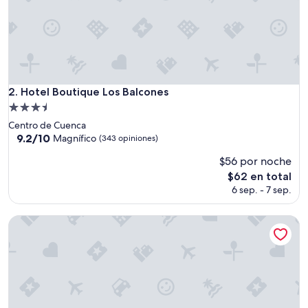
Hotel Boutique Los Balcones
2. Hotel Boutique Los Balcones
Propiedad
de
Centro de Cuenca
3.5
9.2
9.2/10
Magnífico
(343 opiniones)
de
estrellas
$56 por noche
10,
Magnífico,
El
$62 en total
(343
precio
6 sep. - 7 sep.
opiniones)
actual
es
Morenica del Rosario
de
$62