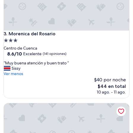
Morenica del Rosario
3. Morenica del Rosario
Propiedad
de
Centro de Cuenca
3.0
8.6
8.6/10
Excelente
(141 opiniones)
de
estrellas
“
“Muy buena atención y buen trato ”
10,
M
Sissy
Excelente,
u
Ver menos
(141
y
$40 por noche
opiniones)
b
El
$44 en total
u
precio
10 ago. - 11 ago.
e
actual
n
es
a
Hotel Casa Gardenia
de
a
$44
t
e
n
c