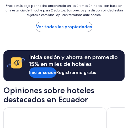
$103
s
Precio
Precio más bajo por noche encontrado en las últimas 24 horas, con base en
v
una estancia de 1 noche para 2 adultos. Los precios y la disponibilidad están
más
i
sujetos a cambios. Aplican términos adicionales.
bajo
s
por
t
noche
Ver todas las propiedades
a
encontrado
s
en
,
las
l
últimas
a
24
a
Inicia sesión y ahorra en promedio
horas,
t
con
15% en miles de hoteles
e
base
n
Iniciar sesión
Registrarme gratis
en
c
una
i
estancia
o
de
Opiniones sobre hoteles
n
1
p
destacados en Ecuador
noche
e
para
r
2
Unipark by Oro Verde Hotels
Hilton Co
s
adultos.
o
Los
n
precios
a