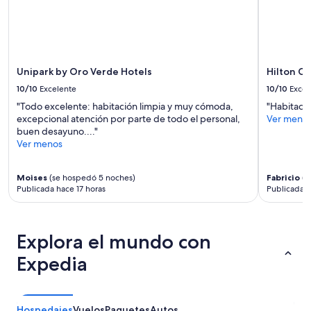
y
l
la
i
disponibilidad
z
están
a
sujetos
d
a
Unipark by Oro Verde Hotels
Hilton C
a
cambios.
y
10/10
Excelente
10/10
Excel
Aplican
q
términos
"Todo excelente: habitación limpia y muy cómoda,
"Habitació
u
adicionales.
excepcional atención por parte de todo el personal,
Ver meno
e
buen desayuno...."
e
Ver menos
s
u
n
Moises
(se hospedó 5 noches)
Fabricio
(s
h
Publicada hace 17 horas
Publicada h
o
t
e
l
Explora el mundo con
b
Expedia
o
u
t
i
Hospedajes
Vuelos
Paquetes
Autos
q