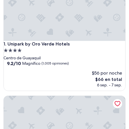
Unipark by Oro Verde Hotels
1. Unipark by Oro Verde Hotels
Propiedad
de
Centro de Guayaquil
4.0
9.2
9.2/10
Magnífico
(1,005 opiniones)
de
estrellas
$56 por noche
10,
Magnífico,
El
$66 en total
(1,005
precio
6 sep. - 7 sep.
opiniones)
actual
es
Hotel Boutique Los Balcones
de
$66