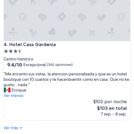
i
ó
n
y
b
u
e
n
Hotel Casa Gardenia
4. Hotel Casa Gardenia
t
Propiedad
r
de
a
Centro histórico
3.5
t
9.4
9.4/10
Excepcional
(362 opiniones)
o
de
estrellas
“
“Me encanto sus vistas, la atencion personalizada y que es un hotel
”
10,
M
boutique con 10 cuartos y te hacenbsentir como en casa. Que no ke
Excepcional,
e
gusto...nada.”
(362
e
Enrique
opiniones)
n
Ver menos
c
$102 por noche
a
El
$103 en total
n
precio
7 sep. - 8 sep.
t
actual
o
es
s
Ver más
de
u