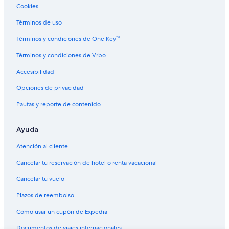
s
Cookies
Hoteles ecológicos en Sierra
t
o
Hoteles románticos en Sierra
Términos de uso
.
Hoteles baratos en Sierra
.
Términos y condiciones de One Key™
.
Hoteles con aguas termales en Sierra
Términos y condiciones de Vrbo
n
a
Hoteles con aire acondicionado en Sierra
Accesibilidad
d
Hoteles con hidromasaje en Sierra
a
Opciones de privacidad
.
Hoteles cerca de viñedos en Sierra
”
Pautas y reporte de contenido
Hoteles en Sierra
Ayuda
Lodges en Sierra
Posadas en Sierra
Atención al cliente
Hoteles 3 estrellas en Región amazónica de Ecuador
Cancelar tu reservación de hotel o renta vacacional
Hoteles 4 estrellas en Región amazónica de Ecuador
Cancelar tu vuelo
Hoteles 5 estrellas en Región amazónica de Ecuador
Plazos de reembolso
B&B en Región amazónica de Ecuador
Cómo usar un cupón de Expedia
Cabañas en Región amazónica de Ecuador
Documentos de viajes internacionales