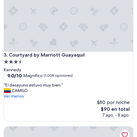
t
e
u
b
i
c
a
c
i
ó
Courtyard by Marriott Guayaquil
3. Courtyard by Marriott Guayaquil
n
Propiedad
.
de
Kennedy
b
3.5
9.0
9.0/10
u
Magnífico
(1,008 opiniones)
de
e
estrellas
“
“El desayuno estuvo muy bien ”
10,
n
E
CAMILO
Magnífico,
t
l
Ver menos
(1,008
r
d
$80 por noche
opiniones)
a
e
t
El
$90 en total
s
o
precio
7 ago. - 8 ago.
a
”
actual
y
es
u
Hotel Reina Isabel
de
n
$90