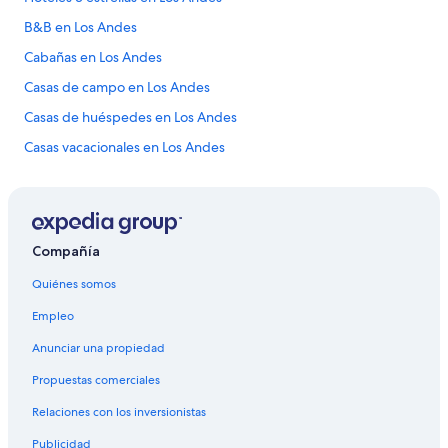
B&B en Los Andes
Cabañas en Los Andes
Casas de campo en Los Andes
Casas de huéspedes en Los Andes
Casas vacacionales en Los Andes
Casas rurales en Los Andes
Resorts en Los Andes
Condominios en Los Andes
Compañía
Apartamentos en Los Andes
Quiénes somos
Hoteles haciendas en Los Andes
Empleo
Ranchos en Los Andes
Anunciar una propiedad
Hostales en Los Andes
Propuestas comerciales
Hoteles en Los Andes
Relaciones con los inversionistas
Lodges en Los Andes
Publicidad
Posadas en Los Andes