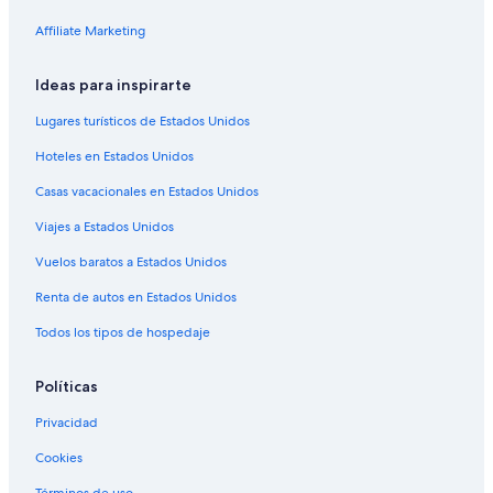
Hoteles 3 estrellas en Sierra
Affiliate Marketing
Hoteles 5 estrellas en Sierra
Ideas para inspirarte
B&B en Sierra
Lugares turísticos de Estados Unidos
Cabañas en Sierra
Hoteles en Estados Unidos
Casas de campo en Sierra
Casas vacacionales en Estados Unidos
Casas en los árboles en Sierra
Viajes a Estados Unidos
Casas rurales en Sierra
Resorts en Sierra
Vuelos baratos a Estados Unidos
Apartamentos en Sierra
Renta de autos en Estados Unidos
Hoteles haciendas en Sierra
Todos los tipos de hospedaje
Ranchos en Sierra
Políticas
Hostales en Sierra
Privacidad
Hoteles de lujo en Sierra
Cookies
Hoteles ecológicos en Sierra
Términos de uso