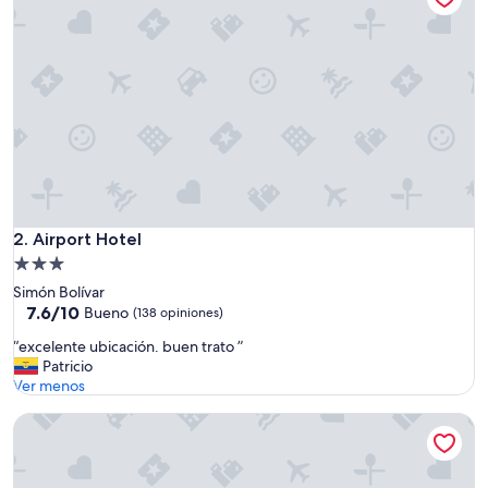
$128
ó
t
o
d
o
”
Airport Hotel
2. Airport Hotel
Propiedad
de
Simón Bolívar
3.0
7.6
7.6/10
Bueno
(138 opiniones)
de
estrellas
“
“excelente ubicación. buen trato ”
10,
e
Patricio
Bueno,
x
Ver menos
(138
c
opiniones)
Courtyard by Marriott Guayaquil
e
l
e
n