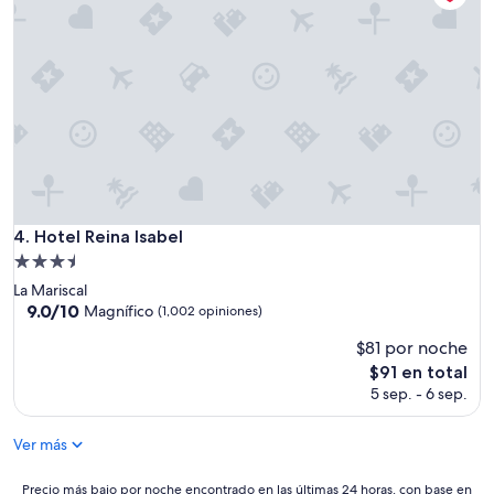
o
e
s
t
u
v
o
m
u
y
b
i
Hotel Reina Isabel
4. Hotel Reina Isabel
e
Propiedad
n
de
”
La Mariscal
3.5
9.0
9.0/10
Magnífico
(1,002 opiniones)
de
estrellas
$81 por noche
10,
Magnífico,
El
$91 en total
(1,002
precio
5 sep. - 6 sep.
opiniones)
actual
es
Ver más
de
$91
Precio
Precio más bajo por noche encontrado en las últimas 24 horas, con base en