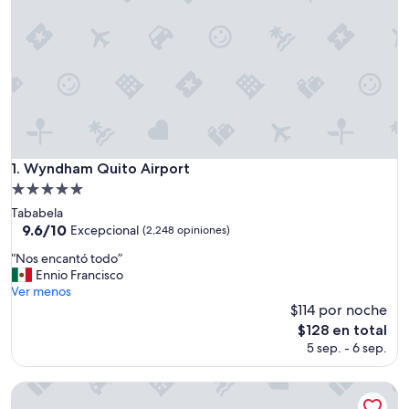
Wyndham Quito Airport
1. Wyndham Quito Airport
Propiedad
de
Tababela
5.0
9.6
9.6/10
Excepcional
(2,248 opiniones)
de
estrellas
“
“Nos encantó todo”
10,
N
Ennio Francisco
Excepcional,
o
Ver menos
(2,248
s
$114 por noche
opiniones)
e
El
$128 en total
n
precio
5 sep. - 6 sep.
c
actual
a
es
n
Airport Hotel
de
t