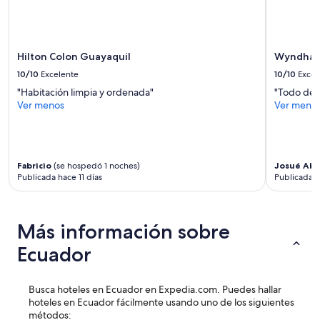
disponibilidad
están
sujetos
a
Hilton Colon Guayaquil
Wyndham
cambios.
10/10
Excelente
10/10
Excel
Aplican
términos
"Habitación limpia y ordenada"
"Todo de m
adicionales.
Ver menos
Ver meno
Fabricio
(se hospedó 1 noches)
Josué Abr
Publicada hace 11 días
Publicada 
Más información sobre
Ecuador
Busca hoteles en Ecuador en Expedia.com. Puedes hallar
hoteles en Ecuador fácilmente usando uno de los siguientes
métodos: