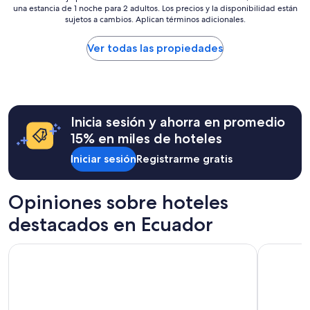
una estancia de 1 noche para 2 adultos. Los precios y la disponibilidad están
más
sujetos a cambios. Aplican términos adicionales.
bajo
por
noche
Ver todas las propiedades
encontrado
en
las
últimas
24
Inicia sesión y ahorra en promedio
horas,
con
15% en miles de hoteles
base
Iniciar sesión
Registrarme gratis
en
una
estancia
de
Opiniones sobre hoteles
1
destacados en Ecuador
noche
para
2
Hilton Colon Guayaquil
Wyndham 
adultos.
Los
precios
y
la