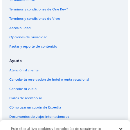
Hoteles románticos en Sierra
Hoteles baratos en Sierra
Términos y condiciones de One Key™
Hoteles con aguas termales en Sierra
Términos y condiciones de Vrbo
Hoteles con aire acondicionado en Sierra
Accesibilidad
Hoteles con hidromasaje en Sierra
Opciones de privacidad
Hoteles cerca de viñedos en Sierra
Pautas y reporte de contenido
Hoteles en Sierra
Ayuda
Lodges en Sierra
Posadas en Sierra
Atención al cliente
Hoteles 3 estrellas en Región amazónica de Ecuador
Cancelar tu reservación de hotel o renta vacacional
Hoteles 4 estrellas en Región amazónica de Ecuador
Cancelar tu vuelo
Hoteles 5 estrellas en Región amazónica de Ecuador
Plazos de reembolso
B&B en Región amazónica de Ecuador
Cómo usar un cupón de Expedia
Cabañas en Región amazónica de Ecuador
Documentos de viajes internacionales
Casas de campo en Región amazónica de Ecuador
© 2026 Expedia, Inc., una empresa de Expedia Group. Todos los
Este sitio utiliza cookies y tecnologías de seguimiento