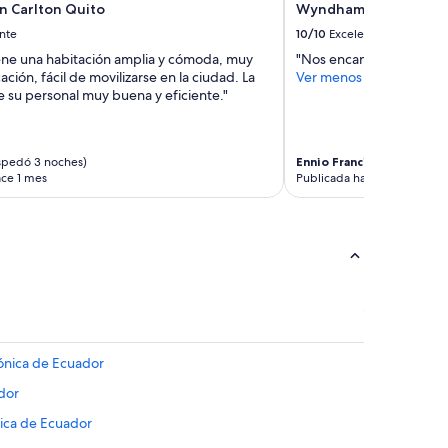
n Carlton Quito
Wyndham Quito Airpo
nte
10/10
Excelente
tiene una habitación amplia y cómoda, muy
"Nos encantó todo"
ción, fácil de movilizarse en la ciudad. La
Ver menos
e su personal muy buena y eficiente."
spedó 3 noches)
Ennio Francisco
(se hosped
ace 1 mes
Publicada hace 2 meses
zónica de Ecuador
dor
ica de Ecuador