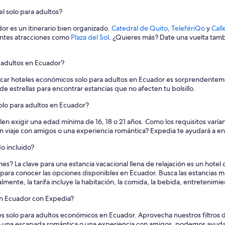
cuador
Hoteles en Región amazónica de E
t
l solo para adultos?
r
Posadas en Región amazónica de 
a
or es un itinerario bien organizado.
Catedral de Quito
,
TelefériQo
y
Call
d
Hoteles 3 estrellas en Sierra
entes atracciones como
Plaza del Sol
. ¿Quieres más? Date una vuelta tam
i
B&B en Sierra
c
i
 adultos en Ecuador?
Casas de campo en Sierra
o
n
Casas rurales en Sierra
scar hoteles económicos solo para adultos en Ecuador es sorprendentemen
a
estrellas para encontrar estancias que no afecten tu bolsillo.
Apartamentos en Sierra
l
olo para adultos en Ecuador?
e
Ranchos en Sierra
s
elen exigir una edad mínima de 16, 18 o 21 años. Como los requisitos varí
a
Hoteles de lujo en Sierra
 viaje con amigos o una experiencia romántica? Expedia te ayudará a enc
q
Hoteles románticos en Sierra
u
o incluido?
í
Hoteles con aguas termales en Sier
e
s? La clave para una estancia vacacional llena de relajación es un hotel o
s
Hoteles con hidromasaje en Sierra
do" para conocer las opciones disponibles en Ecuador. Busca las estancias 
c
ente, la tarifa incluye la habitación, la comida, la bebida, entretenimien
Hoteles en Sierra
o
m
 en Ecuador con Expedia?
Posadas en Sierra
o
e
B&B en Los Andes
s solo para adultos económicos en Ecuador. Aprovecha nuestros filtros 
s
do una escapada romántica o una experiencia con amigos, podemos ayudar