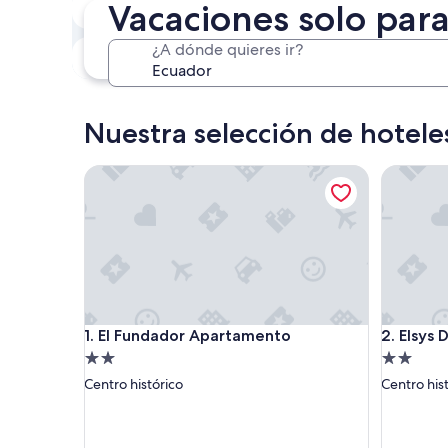
Vacaciones solo par
6 ago. - 7 ago.
¿A dónde quieres ir?
Este fin de semana
P
7 ago. - 9 ago.
Nuestra selección de hotele
El Fundador Apartamento
Elsys De
El Fundador Apartamento
Elsys De
1. El Fundador Apartamento
2. Elsys
Propiedad
Propieda
de
de
Centro histórico
Centro his
2.0
2.0
estrellas
estrellas