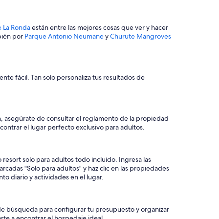
cuador
Ecuador
e La Ronda
están entre las mejores cosas que ver y hacer
bién por
Parque Antonio Neumane
y
Churute Mangroves
te fácil. Tan solo personaliza tus resultados de
an, asegúrate de consultar el reglamento de la propiedad
ontrar el lugar perfecto exclusivo para adultos.
ra
 resort solo para adultos todo incluido. Ingresa las
marcadas "Solo para adultos" y haz clic en las propiedades
to diario y actividades en el lugar.
de búsqueda para configurar tu presupuesto y organizar
te a encontrar el hospedaje ideal.