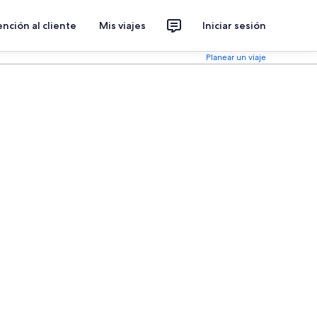
nción al cliente
Mis viajes
Iniciar sesión
Planear un viaje