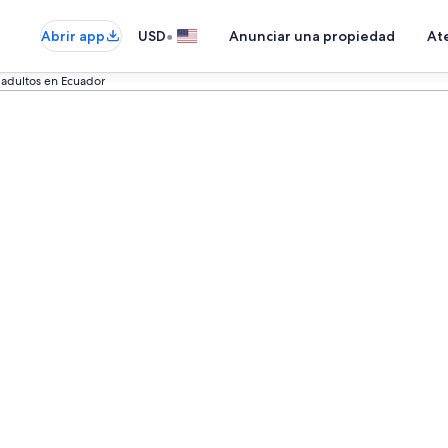
•
Abrir app
USD
Anunciar una propiedad
Ate
 adultos en Ecuador