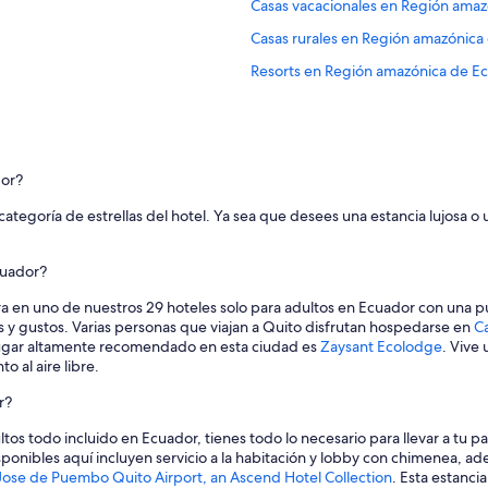
Casas vacacionales en Región ama
s
m
Casas rurales en Región amazónica
u
y
Resorts en Región amazónica de E
d
Hostales en Región amazónica de 
i
f
Hoteles con spa en Región amazón
e
r
Hoteles familiares en Región amaz
dor?
e
Hoteles románticos en Región ama
n
categoría de estrellas del hotel. Ya sea que desees una estancia lujosa 
t
Hoteles boutique en Región amazó
e
s
Hoteles con aguas termales en Re
cuador?
a
Hoteles con estacionamiento en R
l
mira en uno de nuestros 29 hoteles solo para adultos en Ecuador con una
o
 y gustos. Varias personas que viajan a Quito disfrutan hospedarse en
C
Hoteles con área de juegos en Re
s
o lugar altamente recomendado en esta ciudad es
Zaysant Ecolodge
. Vive
h
Hoteles con sauna en Región amaz
 al aire libre.
o
Hoteles con traslado del/al aerop
r?
t
e
Hoteles en la naturaleza en Regió
ultos todo incluido en Ecuador, tienes todo lo necesario para llevar a tu 
l
isponibles aquí incluyen servicio a la habitación y lobby con chimenea, a
e
Hoteles de senderismo en Región 
Jose de Puembo Quito Airport, an Ascend Hotel Collection
. Esta estanc
s