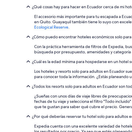
Hoteles que aceptan mascotas en Región amazónica de E
¿Qué cosas hay para hacer en Ecuador cerca de mi hote
Lodges en Región amazónica de Ecuador
El accesorio más importante para tu escapada a Ecuad
Villas en Región amazónica de Ecuador
en Quito. Guayaquil también tiene lo suyo con excel
Ecological Reserve
.
Hoteles 5 estrellas en Sierra
¿Cómo puedo encontrar hoteles económicos solo para
Cabañas en Sierra
Casas en los árboles en Sierra
Con la práctica herramienta de filtros de Expedia, bu
búsqueda por presupuesto, amenidades y categoría de 
Resorts en Sierra
¿Cuál es la edad mínima para hospedarse en un hotel s
Hoteles haciendas en Sierra
Los hoteles y resorts solo para adultos en Ecuador su
Hostales en Sierra
para conocer toda la información. ¿Estás planeando un
Hoteles ecológicos en Sierra
¿Todos los resorts solo para adultos en Ecuador son tod
Hoteles baratos en Sierra
¿Sueñas con unos días de viaje libres de preocupacione
Hoteles con aire acondicionado en Sierra
fechas de tu viaje y selecciona el filtro "Todo inclui
que te gustan para saber qué cubre el precio. Generalm
Hoteles cerca de viñedos en Sierra
¿Por qué deberías reservar tu hotel solo para adultos
Lodges en Sierra
Hoteles 3 estrellas en Los Andes
Expedia cuenta con una excelente variedad de hotele
los resultados por precio. Ya sea que estés planean