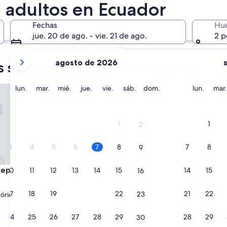
a adultos en Ecuador
7 ago. - 8 ago.
róximo fin de semana
Fechas
Hu
jue. 20 de ago. - vie. 21 de ago.
2 p
14 ago. - 16 ago.
tus
agosto de 2026
s solo para adultos en Ecuador
meses
actuales
son
partment
lunes
martes
miércoles
jueves
viernes
Hacienda Hato Verde
sábado
domingo
lunes
lun.
mar.
mié.
jue.
vie.
sáb.
dom.
lun.
mar.
August
2026
y
1
1
2
September
2026.
3
4
5
6
7
8
7
8
9
partment
Hacienda Hato Verde
 Department
3. Hacienda Hato Verde
10
11
12
13
14
15
14
15
16
d
Propiedad
de
17
18
19
20
21
22
21
22
23
tórico
Latacunga
3.0
9.2
9.2/10
Magnífico
(22 opiniones)
de
estrellas
24
25
26
27
28
29
28
29
30
“
“Muy linda la hacienda muy tranquil
10,