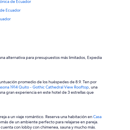
zónica de Ecuador
 de Ecuador
cuador
Ecuador
ica de Ecuador
ónica de Ecuador
zónica de Ecuador
o una alternativa para presupuestos más limitados, Expedia
nica de Ecuador
gión amazónica de Ecuador
egión amazónica de Ecuador
 puntuación promedio de los huéspedes de 8.9. Ten por
asona 1914 Quito - Gothic Cathedral View Rooftop
, una
gión amazónica de Ecuador
 una gran experiencia en este hotel de 3 estrellas que
ónica de Ecuador
uerto en Región amazónica de Ecuador
n amazónica de Ecuador
pareja a un viaje romántico. Reserva una habitación en
Casa
demás de un ambiente perfecto para relajarse en pareja.
amazónica de Ecuador
ia cuenta con lobby con chimenea, sauna y mucho más.