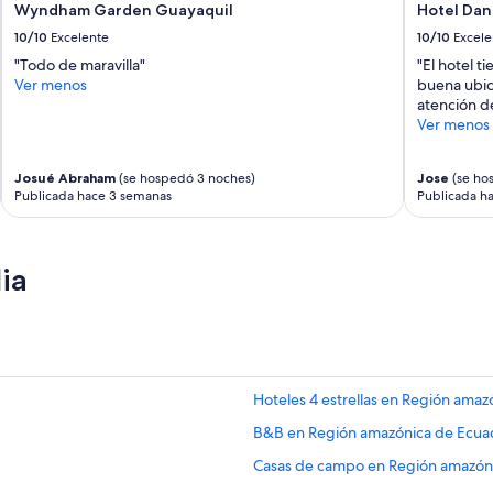
e
Wyndham Garden Guayaquil
Hotel Dan
y
10/10
Excelente
10/10
Excele
l
"Todo de maravilla"
"El hotel 
a
Ver menos
buena ubica
s
atención d
h
Ver menos
a
b
i
Josué Abraham
(se hospedó 3 noches)
Jose
(se ho
t
Publicada hace 3 semanas
Publicada h
a
c
i
o
ia
n
e
s
s
o
n
Hoteles 4 estrellas en Región ama
ú
n
B&B en Región amazónica de Ecua
i
c
Casas de campo en Región amazón
a