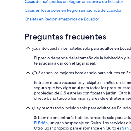
Casas de huéspedes en Región amazónica de Ecuador
Casas en los árboles en Región amazónica de Ecuador
Chalets en Región amazónica de Ecuador
Hoteles haciendas en Región amazónica de Ecuador
Preguntas frecuentes
Hoteles Cápsula en Región amazónica de Ecuador
Hoteles en la playa en Región amazónica de Ecuador
¿Cuánto cuestan los hoteles solo para adultos en Ecua
Hoteles históricos en Región amazónica de Ecuador
El precio depende del el tamaño de la habitación y la 
Hoteles baratos en Región amazónica de Ecuador
te ayudará a dar con el lugar ideal.
Hoteles cerca del lago en Región amazónica de Ecuador
¿Cuáles son los mejores hoteles solo para adultos en E
Hoteles con bar en Región amazónica de Ecuador
Entra en modo vacaciones y relájate sin niños en la 
seguro que hay algo aquí para todos los presupuestos
Hoteles con guardería en Región amazónica de Ecuador
propiedad de 3,5 estrellas con fogata y jardín. Otr
Hoteles con alberca en Región amazónica de Ecuador
ofrece baño turco o hammam y área de entretenimiento
Hoteles con hidromasaje en Región amazónica de Ecuador
¿Hay resorts todo incluido solo para adultos en Ecuado
Hoteles con vista en Región amazónica de Ecuador
Si bien no encontrarás hoteles ni resorts solo para ad
El Edén
, un gran hospedaje en Quito. Los servicios d
Hoteles para bodas en Región amazónica de Ecuador
Otro lugar propicio para el romance en Quito es
San 