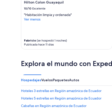
la
Hilton Colon Guayaquil
o
disponibilidad
s
10/10
Excelente
están
o
sujetos
"Habitación limpia y ordenada"
”
a
Ver menos
cambios.
Aplican
términos
adicionales.
Fabricio
(se hospedó 1 noches)
Publicada hace 11 días
Explora el mundo con Exped
Hospedajes
Vuelos
Paquetes
Autos
Hoteles 3 estrellas en Región amazónica de Ecuador
Hoteles 5 estrellas en Región amazónica de Ecuador
Cabañas en Región amazónica de Ecuador