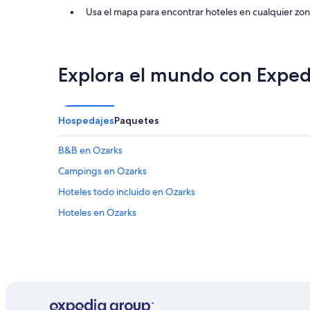
l
Usa el mapa para encontrar hoteles en cualquier z
,
e
v
e
r
Explora el mundo con Exped
y
t
h
i
Hospedajes
Paquetes
n
g
B&B en Ozarks
t
o
Campings en Ozarks
k
e
Hoteles todo incluido en Ozarks
e
Hoteles en Ozarks
p
y
o
u
e
n
t
e