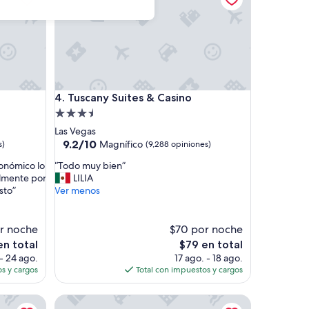
Tuscany Suites & Casino
4. Tuscany Suites & Casino
Propiedad
de
Las Vegas
3.5
9.2
9.2/10
Magnífico
s)
(9,288 opiniones)
de
estrellas
“
conómico lo
“Todo muy bien”
10,
T
lmente por
LILIA
Magnífico,
o
sto”
Ver menos
(9,288
d
opiniones)
o
m
r noche
$70 por noche
u
El
en total
$79 en total
y
precio
- 24 ago.
17 ago. - 18 ago.
b
actual
s y cargos
Total con impuestos y cargos
i
es
e
de
ower
Cow Hollow Inn & Suites
n
$79