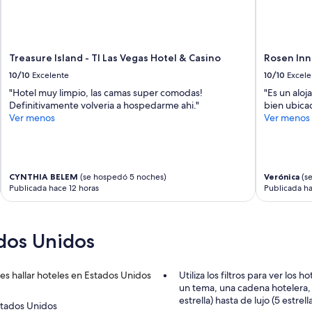
p
l
e
e
c
s
i
a
Treasure Island - TI Las Vegas Hotel & Casino
Rosen Inn
a
m
l
a
10/10
Excelente
10/10
Excele
m
b
"Hotel muy limpio, las camas super comodas!
"Es un alo
e
l
Definitivamente volveria a hospedarme ahi."
bien ubica
n
e
Ver menos
Ver menos
t
,
e
c
p
u
o
a
r
n
CYNTHIA BELEM
(se hospedó 5 noches)
Verónica
(se
q
d
Publicada hace 12 horas
Publicada ha
u
o
e
t
e
r
l
dos Unidos
a
e
e
s
s
t
s hallar hoteles en Estados Unidos
Utiliza los filtros para ver lo
n
a
un tema, una cadena hotelera, 
i
c
estrella) hasta de lujo (5 estre
ñ
stados Unidos
i