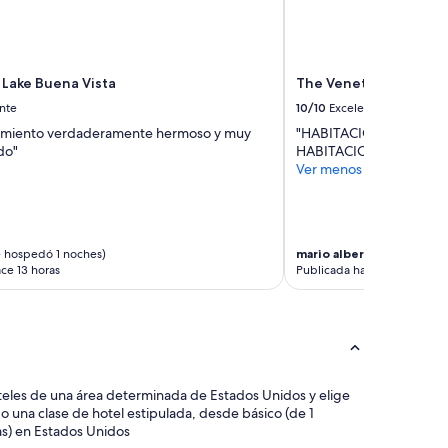
i
t
a
c
 Lake Buena Vista
The Venetian Resort 
i
ó
nte
10/10
Excelente
n
jamiento verdaderamente hermoso y muy
"HABITACIÓN SUPER AM
t
do"
HABITACIONES EN FOR
e
Ver menos
n
i
a
s
o
 hospedó 1 noches)
mario alberto portillo
(se
l
ce 13 horas
Publicada hace 17 horas
o
1
r
o
l
l
s hoteles de una área determinada de Estados Unidos y elige
o
o una clase de hotel estipulada, desde básico (de 1
d
llas) en Estados Unidos
e