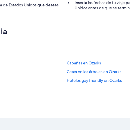
o
Inserta las fechas de tu viaje 
o
ona de Estados Unidos que desees
s
Unidos antes de que se termi
n
s
a
e
m
p
i
o
ia
e
n
n
e
t
n
o
m
n
u
o
y
t
Cabañas en Ozarks
e
i
s
Casas en los árboles en Ozarks
e
t
n
r
Hoteles gay friendly en Ozarks
e
i
c
c
o
t
s
o
t
s
o
a
”
l
c
r