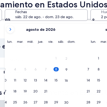
namiento en Estados Unido
Fechas
Hu
sáb. 22 de ago. - dom. 23 de ago.
2 p
tus
agosto de 2026
meses
Chicago
Las Veg
actuales
son
lunes
martes
miércoles
jueves
viernes
sábado
domingo
lunes
lun.
mar.
mié.
jue.
vie.
sáb.
dom.
lun.
mar.
 en Estados
August
2026
y
1
1
2
Mañana
September
9 ago. - 10 ago.
2026.
3
4
5
6
7
8
7
8
9
En dos semanas
21 ago. - 23 ago.
10
11
12
13
14
15
14
15
16
es con estacionamiento en Estados 
17
18
19
20
21
22
21
22
23
ion
rcus Hotel, Casino & Theme Park
Aventura Hotel
24
25
26
27
28
29
28
29
30