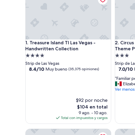
Treasure Island TI Las Vegas - Handwritten Collect
Circus Ci
1. Treasure Island TI Las Vegas -
2. Circus
Handwritten Collection
Theme P
Propiedad
Propieda
de
de
Strip de Las Vegas
Strip de L
4.0
3.0
8.4
7.0
8.4/10
7.0/10
Muy bueno
(35,375 opiniones)
de
de
estrellas
estrellas
“
“Familiar p
10,
10,
F
Elizab
Muy
Bueno,
a
Ver menos
bueno,
(35,319
m
(35,375
opinione
$92 por noche
i
opiniones)
l
El
$104 en total
i
precio
9 ago. - 10 ago.
a
actual
Total con impuestos y cargos
r
es
p
de
South Point Hotel, Casino, and Spa
Hilton Ar
e
$104