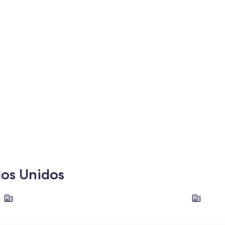
dos Unidos
Chicago
Las Vegas