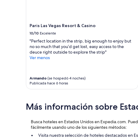
adultos.
g
a
Los
c
u
precios
a
b
y
s
i
la
Paris Las Vegas Resort & Casino
i
c
disponibilidad
n
a
10/10
Excelente
están
o
c
sujetos
"Perfect location in the strip, big enough to enjoy but
,
i
a
no so much that you’d get lost, easy access to the
m
ó
cambios.
deuce right outside to explore the strip"
o
n
Aplican
Ver menos
v
”
términos
i
adicionales.
e
t
Armando
(se hospedó 4 noches)
h
Publicada hace 6 horas
e
a
t
Más información sobre Esta
e
r
,
Busca hoteles en Estados Unidos en Expedia.com. Puede
p
fácilmente usando uno de los siguientes métodos:
o
o
Visita nuestra selección de hoteles destacados en E