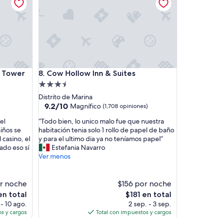
”
ower
Cow Hollow Inn & Suites
& Tower
8. Cow Hollow Inn & Suites
Propiedad
de
Distrito de Marina
3.5
9.2
9.2/10
Magnífico
(1,708 opiniones)
de
estrellas
“
el
“Todo bien, lo unico malo fue que nuestra
10,
T
iños se
habitación tenia solo 1 rollo de papel de baño
Magnífico,
o
 casino, el
y para el ultimo dia ya no teníamos papel”
(1,708
d
tado eso sí
Estefania Navarro
opiniones)
o
Ver menos
b
i
e
r noche
$156 por noche
n
El
en total
$181 en total
,
o
precio
 - 10 ago.
2 sep. - 3 sep.
l
actual
s y cargos
Total con impuestos y cargos
o