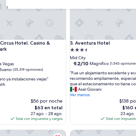
31
ion
rcus Hotel, Casino & Theme Park
Aventura Hotel
 Circus Hotel, Casino &
3. Aventura Hotel
ark
Propiedad
d
de
Mid City
3.5
9.2
9.2/10
Magnífico
as Vegas
(1,543 opinione
de
estrellas
Bueno
(35,319 opiniones)
“
“Fue un alojamiento excelente y e
10,
F
recomiendo ampliamente, especia
ero ya instalaciones viejas”
Magnífico,
u
que el estacionamiento no tiene co
eth
(1,543
e
Axel Giovani
opiniones)
u
Ver menos
s)
n
$56 por noche
$138 po
a
El
El
$63 en total
$160 
l
precio
precio
27 ago. - 28 ago.
23 ago. 
o
actual
actual
Total con impuestos y cargos
Total con impuesto
j
es
es
a
de
de
lington Rosslyn The Key
The STRAT Hotel, Casino & T
m
$63
$160