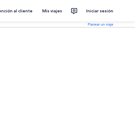
nción al cliente
Mis viajes
Iniciar sesión
Planear un viaje