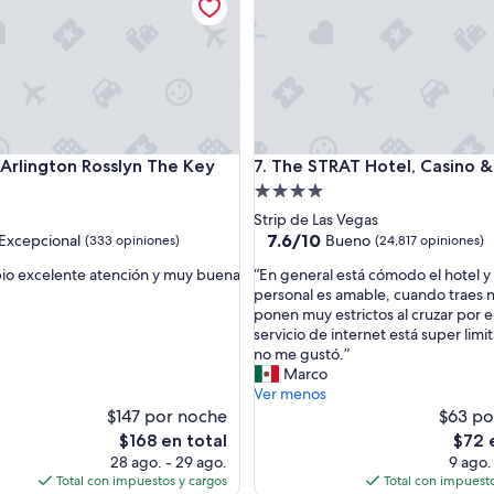
i
e
n
t
o
e
x
c
lington Rosslyn The Key
The STRAT Hotel, Casino & T
n Arlington Rosslyn The Key
7. The STRAT Hotel, Casino 
e
l
d
Propiedad
e
de
Strip de Las Vegas
n
4.0
7.6
7.6/10
Excepcional
Bueno
(333 opiniones)
(24,817 opiniones)
t
de
estrellas
e
“
pio excelente atención y muy buena
“En general está cómodo el hotel y 
10,
y
E
personal es amable, cuando traes n
nal,
Bueno,
e
n
ponen muy estrictos al cruzar por el
(24,817
c
g
servicio de internet está super limi
s)
opiniones)
o
e
no me gustó.”
n
n
Marco
ó
e
Ver menos
m
r
$147 por noche
$63 po
i
a
El
El
$168 en total
$72 
c
l
precio
preci
28 ago. - 29 ago.
9 ago.
o
e
actual
actual
Total con impuestos y cargos
Total con impuesto
l
s