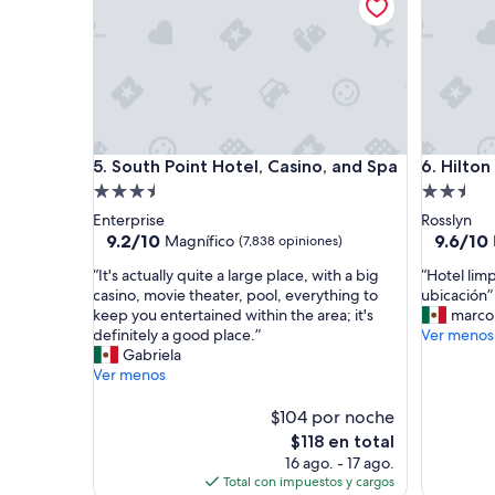
r
o
y
a
i
n
s
t
South Point Hotel, Casino, and Spa
Hilton Ar
5. South Point Hotel, Casino, and Spa
6. Hilto
a
l
Propiedad
Propieda
a
de
de
Enterprise
Rosslyn
c
3.5
2.5
9.2
9.6
9.2/10
9.6/10
Magnífico
(7,838 opiniones)
i
de
de
estrellas
estrellas
o
“
“
“It's actually quite a large place, with a big
“Hotel lim
10,
10,
n
I
H
casino, movie theater, pool, everything to
ubicación”
Magnífico,
Excepcio
e
t
o
keep you entertained within the area; it's
marco
(7,838
(333
s
'
t
definitely a good place.”
Ver menos
opiniones)
opinione
v
s
e
Gabriela
i
a
l
Ver menos
e
c
l
j
t
i
$104 por noche
a
u
m
El
$118 en total
s
a
p
precio
16 ago. - 17 ago.
”
l
i
actual
Total con impuestos y cargos
l
o