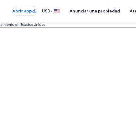
•
Abrir app
USD
Anunciar una propiedad
Ate
namiento en Estados Unidos