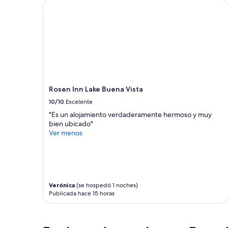
r
de
Rosen Inn Lake Buena Vista
a
1
h
noche
a
para
c
2
e
adultos.
r
Los
e
precios
n
y
f
la
Rosen Inn Lake Buena Vista
a
disponibilidad
10/10
Excelente
m
están
i
sujetos
"Es un alojamiento verdaderamente hermoso y muy
l
a
bien ubicado"
i
cambios.
Ver menos
a
Aplican
,
términos
l
adicionales.
a
s
o
Verónica
(se hospedó 1 noches)
Publicada hace 15 horas
p
c
i
o