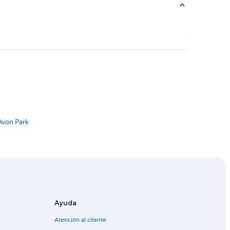
Avon Park
immee
 Kissimmee
Ayuda
Atención al cliente