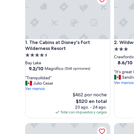
The Cabins at Disney's Fort Wilderness Resort
Wildwoo
1. The Cabins at Disney's Fort
2. Wildw
Wilderness Resort
Propieda
Propiedad
de
Crawfordvi
de
3.0
8.6
8.6/10
Bay Lake
de
4.5
9.2
estrellas
9.2/10
Magnífico
(568 opiniones)
“
“It’s great 
10,
de
estrellas
I
Sandr
“
“Tranquilidad”
Excelent
10,
t
Ver menos
T
Julio Cesar
(1,004
Magnífico,
’
r
Ver menos
opinione
(568
s
a
$462 por noche
opiniones)
g
n
El
$520 en total
r
q
precio
23 ago. - 24 ago.
e
u
actual
Total con impuestos y cargos
a
i
es
t
l
de
Gaylord Palms Resort & Convention Center
😊
Rodeway I
i
$520
”
d