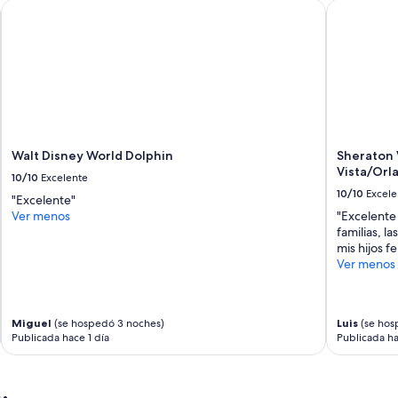
a
Walt Disney World Dolphin
Sheraton Vi
y
u
n
o
s
,
l
a
p
Walt Disney World Dolphin
Sheraton V
r
Vista/Orl
o
10/10
Excelente
p
10/10
Excele
"Excelente"
i
Ver menos
"Excelente 
e
familias, l
d
mis hijos fe
a
Ver menos
d
s
e
n
Miguel
(se hospedó 3 noches)
Luis
(se hos
e
Publicada hace 1 día
Publicada ha
g
ó
a