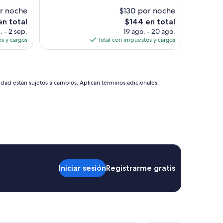
r noche
$130 por noche
El
en total
$144 en total
precio
. - 2 sep.
19 ago. - 20 ago.
actual
s y cargos
Total con impuestos y cargos
es
de
$144
idad están sujetos a cambios. Aplican términos adicionales.
Iniciar sesión
Registrarme gratis