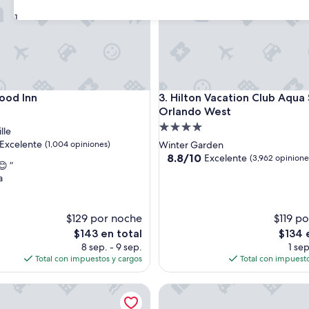
31
d Inn
Hilton Vacation Club Aqua So
ood Inn
3. Hilton Vacation Club Aqua 
Orlando West
d
Propiedad
lle
de
Excelente
(1,004 opiniones)
Winter Garden
4.0
8.8
8.8/10
Excelente
(3,962 opinione
😊 ”
de
estrellas
a
e,
10,
Excelente,
s)
(3,962
$129 por noche
$119 p
opiniones)
El
El
$143 en total
$134 
precio
precio
8 sep. - 9 sep.
1 sep
actual
actual
Total con impuestos y cargos
Total con impuesto
es
es
de
de
nn Silver Springs - Ocala East
Sun Plaza Motel
$143
$134