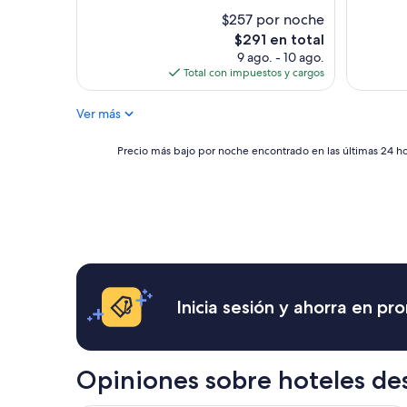
a
k
b
$257 por noche
y
e
,
El
$291 en total
l
r
precio
9 ago. - 10 ago.
l
o
actual
Total con impuestos y cargos
o
a
es
,
c
de
Ver más
t
h
$291
i
e
e
s
Precio
Precio más bajo por noche encontrado en las últimas 24 hor
n
”
más
e
bajo
m
por
u
noche
c
encontrado
h
en
a
las
s
últimas
c
24
Inicia sesión y ahorra en p
o
horas,
s
con
a
base
s
en
Opiniones sobre hoteles des
p
una
a
estancia