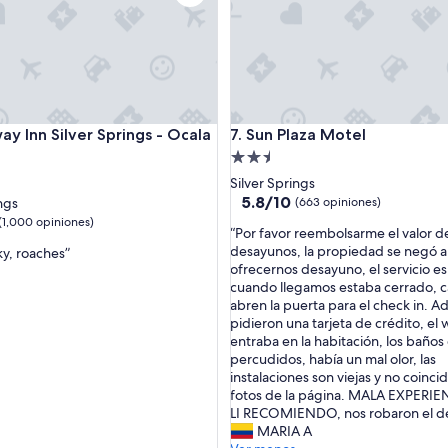
nn Silver Springs - Ocala East
Sun Plaza Motel
ay Inn Silver Springs - Ocala
7. Sun Plaza Motel
Propiedad
d
de
Silver Springs
2.5
5.8
5.8/10
ngs
(663 opiniones)
de
estrellas
(1,000 opiniones)
“
“Por favor reembolsarme el valor de
10,
P
desayunos, la propiedad se negó a
nky, roaches”
(663
o
ofrecernos desayuno, el servicio 
opiniones)
r
cuando llegamos estaba cerrado, c
s)
f
abren la puerta para el check in. 
a
pidieron una tarjeta de crédito, el w
v
entraba en la habitación, los baños
o
percudidos, había un mal olor, las
r
instalaciones son viejas y no coinci
r
fotos de la página. MALA EXPERI
e
LI RECOMIENDO, nos robaron el d
e
MARIA A
m