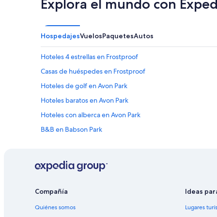
Explora el mundo con Exped
n
e
s
d
Hospedajes
Vuelos
Paquetes
Autos
e
c
o
Hoteles 4 estrellas en Frostproof
m
Casas de huéspedes en Frostproof
i
d
Hoteles de golf en Avon Park
a
e
Hoteles baratos en Avon Park
s
Hoteles con alberca en Avon Park
t
a
B&B en Babson Park
n
m
Hoteles en Babson Park
u
Hoteles de ski en Kissimmee
y
b
Hoteles cerca del lago en Kissimmee
u
e
Hoteles con sauna en Kissimmee
Compañía
Ideas par
n
Vacaciones solo para adultos en Kissimmee
a
Quiénes somos
Lugares turí
s
Hoteles de negocios en Orlando