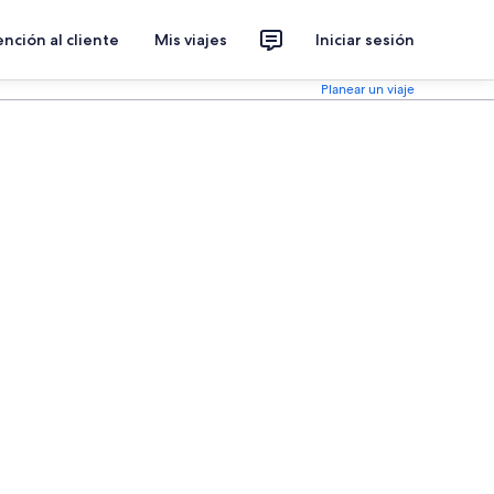
nción al cliente
Mis viajes
Iniciar sesión
Planear un viaje