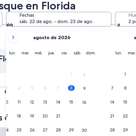
sque en Florida
Fechas
Hu
sáb. 22 de ago. - dom. 23 de ago.
2 p
tus
agosto de 2026
meses
Orlando
Panama 
actuales
son
lunes
martes
miércoles
jueves
viernes
sábado
domingo
lunes
lun.
mar.
mié.
jue.
vie.
sáb.
dom.
lun.
mar.
lorida. Ve la
August
2026
y
1
1
2
Mañana
September
9 ago. - 10 ago.
2026.
3
4
5
6
7
8
7
8
9
En dos semanas
21 ago. - 23 ago.
10
11
12
13
14
15
14
15
16
s cerca del bosque en Florida
17
18
19
20
21
22
21
22
23
d Inn
Hilton Vacation Club Aqua So
24
25
26
27
28
29
28
29
30