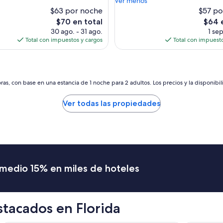
Ver menos
b
$63 por noche
$57 po
o
El
El
$70 en total
$64 
l
precio
precio
30 ago. - 31 ago.
1 sep
s
actual
actual
Total con impuestos y cargos
Total con impuesto
a
es
es
r
de
de
m
$70
$64
e
e
as, con base en una estancia de 1 noche para 2 adultos. Los precios y la disponibil
l
v
Ver todas las propiedades
a
l
o
r
d
e
l
romedio 15% en miles de hoteles
o
s
3
d
tacados en Florida
e
s