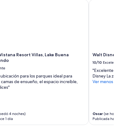
stana Resort Villas, Lake Buena Vista/Orlando
Walt Disney World Sw
istana Resort Villas, Lake Buena
Walt Disney World Sw
ando
10/10
Excelente
nte
"Excelente ubicación y t
ubicación para los parques ideal para
Disney La zona de alberca
as camas de ensueño, el espacio increíble,
Ver menos
lices"
pedó 4 noches)
Oscar
(se hospedó 3 noche
ce 1 día
Publicada hace 3 días