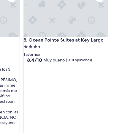
u
g
a
r
”
Ocean Pointe Suites at Key Largo
8. Ocean Pointe Suites at Key Largo
Propiedad
de
Tavernier
3.5
8.4
8.4/10
Muy bueno
(1,011 opiniones)
de
estrellas
 los 3
10,
Muy
es PÉSIMO,
bueno,
asi ni me
(1,011
Además me
opiniones)
ifi no
 estaban
den con las
ENCIA, NO
esayuno.”