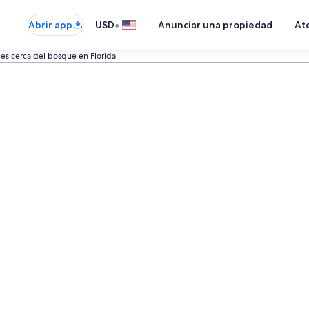
•
Abrir app
USD
Anunciar una propiedad
Ate
es cerca del bosque en Florida