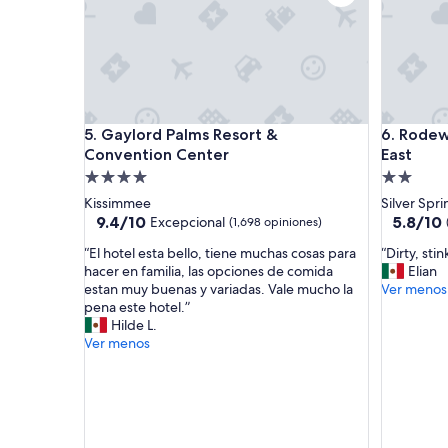
a
d
”
Gaylord Palms Resort & Convention Center
Rodeway I
5. Gaylord Palms Resort &
6. Rodew
Convention Center
East
Propiedad
Propieda
de
de
Kissimmee
Silver Spri
4.0
2.0
9.4
5.8
9.4/10
5.8/10
Excepcional
(1,698 opiniones)
de
de
estrellas
estrellas
“
“
“El hotel esta bello, tiene muchas cosas para
“Dirty, sti
10,
10,
E
D
hacer en familia, las opciones de comida
Elian
Excepcional,
(1,000
l
i
estan muy buenas y variadas. Vale mucho la
Ver menos
(1,698
opinione
h
r
pena este hotel.”
opiniones)
o
t
Hilde L.
t
y
Ver menos
e
,
l
s
e
t
s
i
t
n