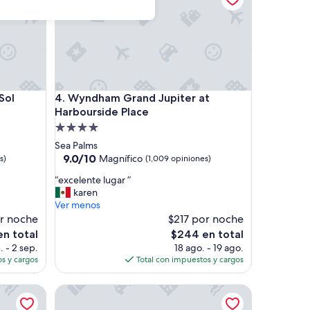
l Orlando West
Wyndham Grand Jupiter at Harbourside Place
Sol
4. Wyndham Grand Jupiter at
Harbourside Place
Propiedad
de
Sea Palms
4.0
9.0
9.0/10
Magnífico
s)
(1,009 opiniones)
de
estrellas
“
“excelente lugar ”
10,
e
karen
Magnífico,
x
Ver menos
(1,009
c
or noche
$217 por noche
opiniones)
e
El
en total
$244 en total
l
precio
. - 2 sep.
18 ago. - 19 ago.
e
actual
s y cargos
Total con impuestos y cargos
n
es
t
de
Ocean Pointe Suites at Key Largo
e
$244
l