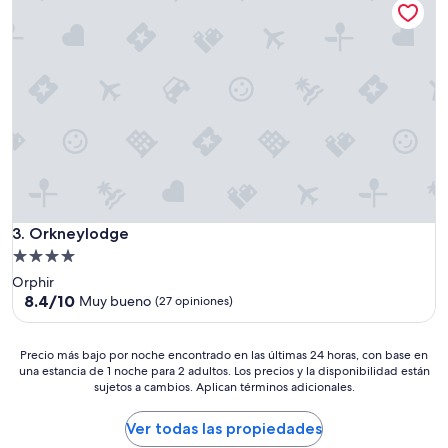
a
$202
o
u
c
r
e
a
r
n
c
t
a
s
d
”
e
l
f
e
r
r
Orkneylodge
3. Orkneylodge
y
Propiedad
,
de
Orphir
p
4.0
8.4
8.4/10
a
Muy bueno
(27 opiniones)
de
r
estrellas
10,
k
Muy
i
Precio
Precio más bajo por noche encontrado en las últimas 24 horas, con base en
bueno,
una estancia de 1 noche para 2 adultos. Los precios y la disponibilidad están
n
más
sujetos a cambios. Aplican términos adicionales.
(27
g
bajo
opiniones)
d
por
i
noche
Ver todas las propiedades
s
encontrado