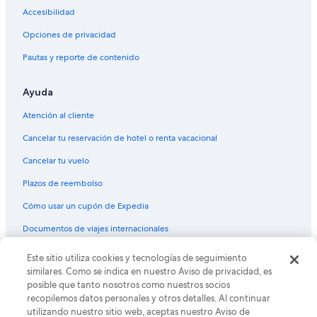
Accesibilidad
Opciones de privacidad
Pautas y reporte de contenido
Ayuda
Atención al cliente
Cancelar tu reservación de hotel o renta vacacional
Cancelar tu vuelo
Plazos de reembolso
Cómo usar un cupón de Expedia
Documentos de viajes internacionales
© 2026 Expedia, Inc., una empresa de Expedia Group. Todos los
Este sitio utiliza cookies y tecnologías de seguimiento
derechos reservados. Expedia y el logo de Expedia son marcas
similares. Como se indica en nuestro Aviso de privacidad, es
registradas o marcas comerciales de Expedia, Inc. CST# 2029030-50.
posible que tanto nosotros como nuestros socios
recopilemos datos personales y otros detalles. Al continuar
utilizando nuestro sitio web, aceptas nuestro Aviso de