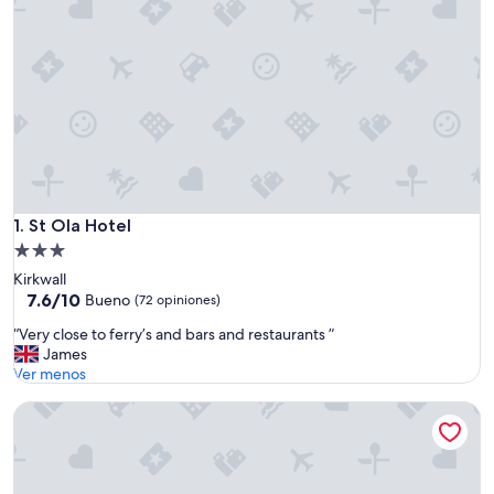
St Ola Hotel
1. St Ola Hotel
Propiedad
de
Kirkwall
3.0
7.6
7.6/10
Bueno
(72 opiniones)
de
estrellas
“
“Very close to ferry’s and bars and restaurants ”
10,
V
James
Bueno,
e
Ver menos
(72
r
opiniones)
Murray Arms Hotel
y
c
l
o
s