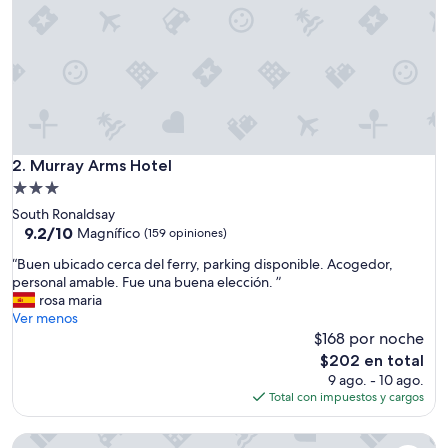
e
t
o
f
e
r
r
y
’
Murray Arms Hotel
2. Murray Arms Hotel
s
Propiedad
a
de
South Ronaldsay
n
3.0
9.2
9.2/10
d
Magnífico
(159 opiniones)
de
b
estrellas
“
“Buen ubicado cerca del ferry, parking disponible. Acogedor,
10,
a
B
personal amable. Fue una buena elección. ”
Magnífico,
r
u
rosa maria
(159
s
e
Ver menos
opiniones)
a
n
$168 por noche
n
u
d
El
$202 en total
b
r
precio
9 ago. - 10 ago.
i
e
actual
Total con impuestos y cargos
c
s
es
a
t
de
Orkneylodge
d