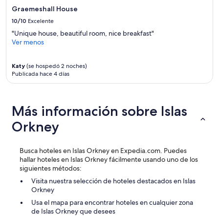
a
Aplican
Graemeshall House
m
términos
10/10
Excelente
a
adicionales.
"Unique house, beautiful room, nice breakfast"
b
Ver menos
l
e
.
Katy
(se hospedó 2 noches)
F
Publicada hace 4 días
u
e
u
n
Más información sobre Islas
a
b
Orkney
u
e
n
Busca hoteles en Islas Orkney en Expedia.com. Puedes
a
hallar hoteles en Islas Orkney fácilmente usando uno de los
e
siguientes métodos:
l
Visita nuestra selección de hoteles destacados en Islas
e
Orkney
c
c
Usa el mapa para encontrar hoteles en cualquier zona
i
de Islas Orkney que desees