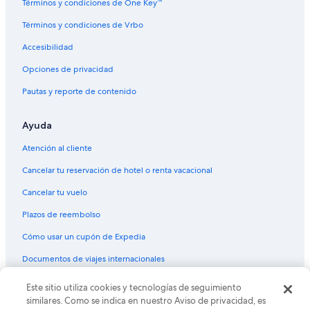
Términos y condiciones de One Key™
Términos y condiciones de Vrbo
Accesibilidad
Opciones de privacidad
Pautas y reporte de contenido
Ayuda
Atención al cliente
Cancelar tu reservación de hotel o renta vacacional
Cancelar tu vuelo
Plazos de reembolso
Cómo usar un cupón de Expedia
Documentos de viajes internacionales
Este sitio utiliza cookies y tecnologías de seguimiento
© 2026 Expedia, Inc., una empresa de Expedia Group. Todos los
derechos reservados. Expedia y el logo de Expedia son marcas
similares. Como se indica en nuestro Aviso de privacidad, es
registradas o marcas comerciales de Expedia, Inc. CST# 2029030-50.