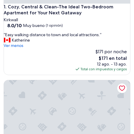
Cozy, Central & Clean-The Ideal Two-Bedroom Apartment f
1. Cozy, Central & Clean-The Ideal Two-Bedroom
Apartment for Your Next Gataway
Kirkwall
8.0
8.0/10
Muy bueno
(1 opinión)
de
“
“Easy walking distance to town and local attractions.”
10,
E
Katherine
Muy
a
Ver menos
bueno,
s
$171 por noche
(1
y
opinión)
El
$171 en total
w
precio
12 ago. - 13 ago.
a
actual
Total con impuestos y cargos
l
es
k
de
Cottage Sleeps 9 With Sea Views and Parking
i
$171
n
g
d
i
s
t
a
n
c