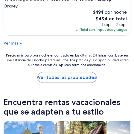
Orkney
$494 por noche
El
$494 en total
precio
1 sep. - 2 sep.
actual
Total con impuestos y cargos
es
de
Ver más
$494
Precio
Precio más bajo por noche encontrado en las últimas 24 horas, con base en
una estancia de 1 noche para 2 adultos. Los precios y la disponibilidad están
más
sujetos a cambios. Aplican términos adicionales.
bajo
por
noche
Ver todas las propiedades
encontrado
en
las
últimas
Encuentra rentas vacacionales
24
horas,
que se adapten a tu estilo
con
base
Buscar casas de campo
Buscar cabañas
Buscar casas
en
una