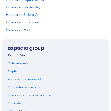
Hoteles en Isla Sanday
Hoteles en St. Mary's
Hoteles en Stromness
Hoteles en Mey
Hoteles en St. Margaret's Hope
Hoteles en Keiss
Hoteles cerca de Castillo de Mey
Compañía
Hoteles en Isla Hoy
Quiénes somos
Hoteles 3 estrellas en Evie
Empleo
Hoteles 3 estrellas en Finstown
Anunciar una propiedad
Hoteles en Finstown
Propuestas comerciales
Apartamentos en Kirkwall
Relaciones con los inversionistas
Hoteles en Kirkwall
Publicidad
Hoteles en Dounby