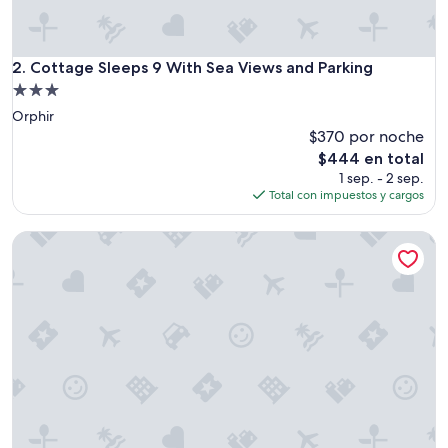
e
t
o
t
Cottage Sleeps 9 With Sea Views and Parking
2. Cottage Sleeps 9 With Sea Views and Parking
o
Propiedad
w
de
Orphir
n
3.0
a
$370 por noche
n
estrellas
El
$444 en total
d
precio
1 sep. - 2 sep.
l
actual
Total con impuestos y cargos
o
es
c
de
The Steading
a
$444
l
a
t
t
r
a
c
t
i
o
n