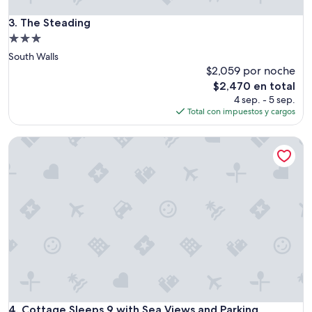
s
.
The Steading
3. The Steading
”
Propiedad
de
South Walls
3.0
$2,059 por noche
estrellas
El
$2,470 en total
precio
4 sep. - 5 sep.
actual
Total con impuestos y cargos
es
de
Cottage Sleeps 9 with Sea Views and Parking
$2,470
Cottage Sleeps 9 with Sea Views and Parking
4. Cottage Sleeps 9 with Sea Views and Parking