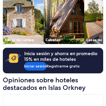
estancia
de
1
noche
para
2
adultos.
Los
precios
Casas de campo
Cabañas
Casas de v
y
la
disponibilidad
están
Inicia sesión y ahorra en promedio
sujetos
15% en miles de hoteles
a
cambios.
Iniciar sesión
Registrarme gratis
Aplican
términos
Opiniones sobre hoteles
adicionales.
destacados en Islas Orkney
Graemeshall House