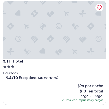
de
H+ Hotel
$87
H+ Hotel
3. H+ Hotel
Propiedad
de
Dourados
3.0
9.4
9.4/10
Excepcional
(217 opiniones)
de
estrellas
$96 por noche
10,
Excepcional,
El
$101 en total
(217
precio
9 ago. - 10 ago.
opiniones)
actual
Total con impuestos y cargos
es
de