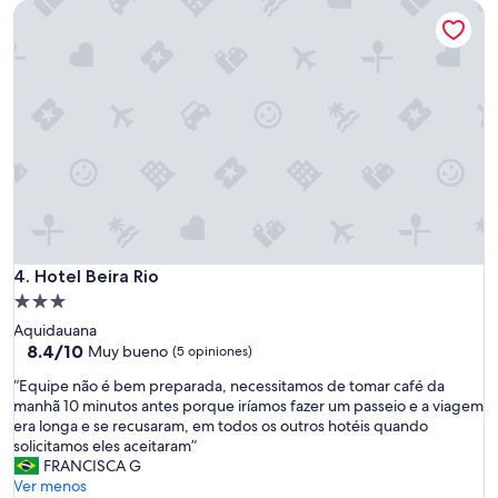
Hotel Beira Rio
$101
Hotel Beira Rio
4. Hotel Beira Rio
Propiedad
de
Aquidauana
3.0
8.4
8.4/10
Muy bueno
(5 opiniones)
de
estrellas
“
“Equipe não é bem preparada, necessitamos de tomar café da
10,
E
manhã 10 minutos antes porque iríamos fazer um passeio e a viagem
Muy
q
era longa e se recusaram, em todos os outros hotéis quando
bueno,
u
solicitamos eles aceitaram”
(5
i
FRANCISCA G
opiniones)
p
Ver menos