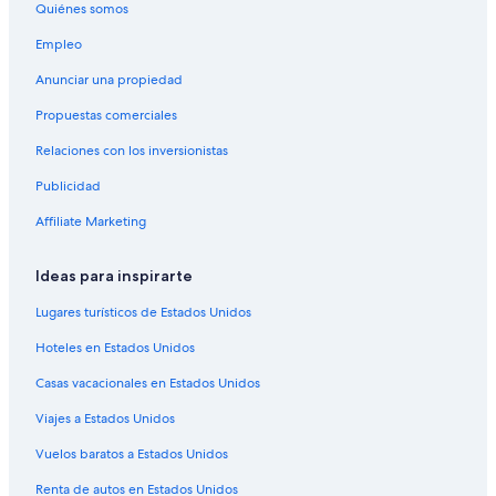
Quiénes somos
l
Hoteles con estacionamiento en Campo Grande
o
Empleo
n
Hoteles que aceptan mascotas en Campo Grande
g
Anunciar una propiedad
Hoteles en Campo Grande
a
e
Propuestas comerciales
Hoteles cerca de Centro Comercial Campo Grande
s
Relaciones con los inversionistas
e
Hoteles en Villa Quito
r
Publicidad
Hoteles en Terenos
e
c
Hoteles en Vila Saraiva
Affiliate Marketing
u
s
Hoteles en Chácara Cachoeira
a
Ideas para inspirarte
Hoteles en Coophavila II
r
Lugares turísticos de Estados Unidos
a
Hoteles en Guanandi
m
Hoteles en Estados Unidos
,
Hoteles en Taquarussú
e
Casas vacacionales en Estados Unidos
Hoteles en Nova São Bento
m
t
Viajes a Estados Unidos
Hoteles en Mata do Jacinto
o
d
Hoteles cerca de A. Internacional de Campo Grande
Vuelos baratos a Estados Unidos
o
Hoteles en Monte Líbano
Renta de autos en Estados Unidos
s