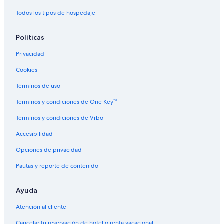
o
Hoteles en Nova Lima
Todos los tipos de hospedaje
s
o
Hoteles en Jaraguari
u
Políticas
Hoteles en Vila Nasser
t
r
Privacidad
Hoteles en Carandá Bosque
o
Cookies
s
Hoteles en Moreninha
h
Hoteles cerca de Centro comercial Norte Sul Plaza Shopping
Términos de uso
o
t
Hoteles en Vila Leda
Términos y condiciones de One Key™
é
i
Términos y condiciones de Vrbo
s
q
Accesibilidad
u
Opciones de privacidad
a
n
Pautas y reporte de contenido
d
o
s
Ayuda
o
l
Atención al cliente
i
Cancelar tu reservación de hotel o renta vacacional
c