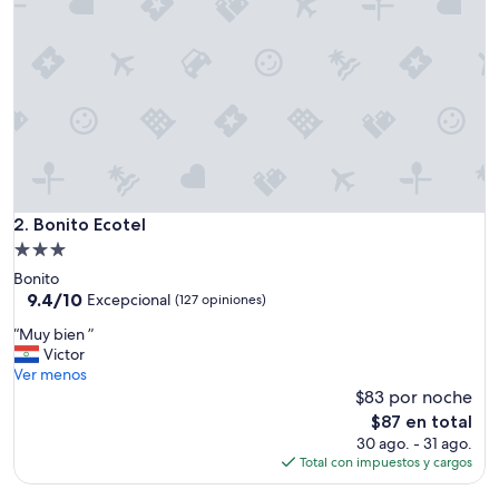
Bonito Ecotel
2. Bonito Ecotel
Propiedad
de
Bonito
3.0
9.4
9.4/10
Excepcional
(127 opiniones)
de
estrellas
“
“Muy bien ”
10,
M
Victor
Excepcional,
u
Ver menos
(127
y
$83 por noche
opiniones)
b
El
$87 en total
i
precio
30 ago. - 31 ago.
e
actual
Total con impuestos y cargos
n
es
”