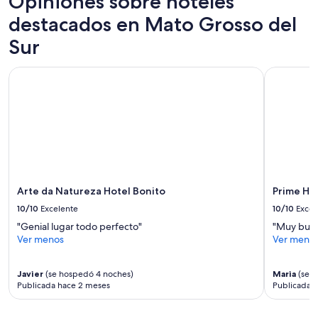
Opiniones sobre hoteles
t
1
a
destacados en Mato Grosso del
noche
m
para
Sur
o
2
s
adultos.
d
Los
Arte da Natureza Hotel Bonito
Prime Hot
e
precios
t
y
o
la
m
disponibilidad
a
están
r
sujetos
c
a
a
cambios.
f
Aplican
Arte da Natureza Hotel Bonito
Prime Ho
é
términos
10/10
Excelente
10/10
Excel
d
adicionales.
a
"Genial lugar todo perfecto"
"Muy buen
m
Ver menos
Ver meno
a
n
h
Javier
(se hospedó 4 noches)
Maria
(se h
Publicada hace 2 meses
Publicada h
ã
1
0