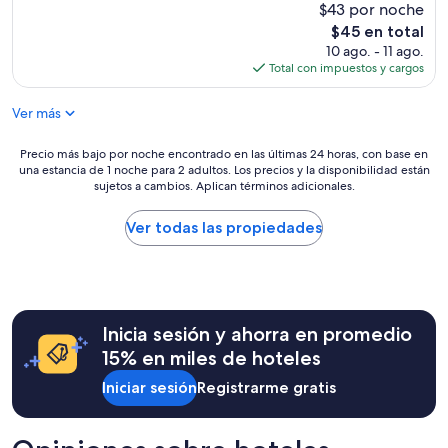
e
$43 por noche
n
El
$45 en total
ã
precio
10 ago. - 11 ago.
o
actual
Total con impuestos y cargos
é
es
b
de
Ver más
e
$45
m
p
Precio
Precio más bajo por noche encontrado en las últimas 24 horas, con base en
r
una estancia de 1 noche para 2 adultos. Los precios y la disponibilidad están
más
e
sujetos a cambios. Aplican términos adicionales.
bajo
p
por
a
noche
Ver todas las propiedades
r
encontrado
a
en
d
las
a
últimas
,
24
n
Inicia sesión y ahorra en promedio
horas,
e
con
15% en miles de hoteles
c
base
e
Iniciar sesión
Registrarme gratis
en
s
una
s
estancia
i
de