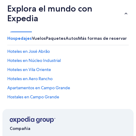
f
Explora el mundo con
a
z
Expedia
e
r
u
m
Hospedajes
Vuelos
Paquetes
Autos
Más formas de reservar
p
a
Hoteles en José Abrão
s
s
Hoteles en Núcleo Industrial
e
i
Hoteles en Vila Oriente
o
Hoteles en Aero Rancho
e
a
Apartamentos en Campo Grande
v
i
Hostales en Campo Grande
a
Hoteles con spa en Campo Grande
g
e
Hoteles de lujo en Campo Grande
m
e
Hoteles en la playa en Campo Grande
Compañía
r
Hoteles cerca del lago en Campo Grande
a