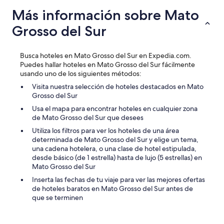
m
Más información sobre Mato
i
n
Grosso del Sur
u
t
o
Busca hoteles en Mato Grosso del Sur en Expedia.com.
s
Puedes hallar hoteles en Mato Grosso del Sur fácilmente
a
usando uno de los siguientes métodos:
n
t
Visita nuestra selección de hoteles destacados en Mato
e
Grosso del Sur
s
Usa el mapa para encontrar hoteles en cualquier zona
p
de Mato Grosso del Sur que desees
o
Utiliza los filtros para ver los hoteles de una área
r
determinada de Mato Grosso del Sur y elige un tema,
q
una cadena hotelera, o una clase de hotel estipulada,
u
desde básico (de 1 estrella) hasta de lujo (5 estrellas) en
e
Mato Grosso del Sur
i
r
Inserta las fechas de tu viaje para ver las mejores ofertas
í
de hoteles baratos en Mato Grosso del Sur antes de
a
que se terminen
m
o
s