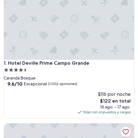
Hotel Deville Prime Campo Grande
1. Hotel Deville Prime Campo Grande
Propiedad
de
Carandá Bosque
4.5
9.6
9.6/10
Excepcional
(1,002 opiniones)
de
estrellas
$116 por noche
10,
Excepcional,
El
$122 en total
(1,002
precio
16 ago. - 17 ago.
opiniones)
actual
Total con impuestos y cargos
es
de
Bonito Ecotel
$122