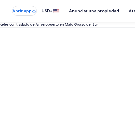
•
Abrir app
USD
Anunciar una propiedad
Ate
teles con traslado del/al aeropuerto en Mato Grosso del Sur