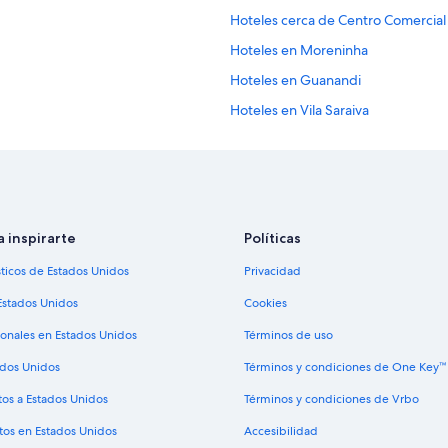
Hoteles cerca de Centro Comerci
Hoteles en Moreninha
Hoteles en Guanandi
Hoteles en Vila Saraiva
Hoteles en Coophavila II
Hoteles en Nova São Bento
Apartamentos en Campo Grande
Hoteles con spa en Campo Grande
a inspirarte
Políticas
Hoteles en la playa en Campo Gra
sticos de Estados Unidos
Privacidad
Hoteles con estacionamiento en 
Estados Unidos
Cookies
Hoteles en Campo Grande
ionales en Estados Unidos
Términos de uso
Hoteles en Mata do Jacinto
ados Unidos
Términos y condiciones de One Key™
Hoteles en Núcleo Industrial
tos a Estados Unidos
Términos y condiciones de Vrbo
Hoteles en Chácara Cachoeira
tos en Estados Unidos
Accesibilidad