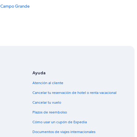
u
al Campo Grande
e
n
e
s
t
a
c
i
o
n
a
m
Ayuda
i
e
nde
Atención al cliente
n
Campo Grande
t
Cancelar tu reservación de hotel o renta vacacional
o
,
Cancelar tu vuelo
b
u
Plazos de reembolso
e
Cómo usar un cupón de Expedia
n
d
Documentos de viajes internacionales
e