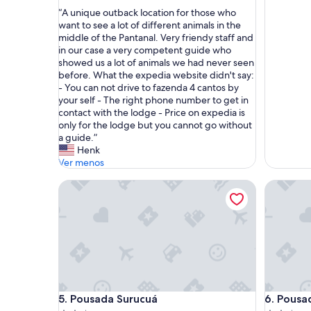
de
de
estrellas
estrellas
“
“A unique outback location for those who
10,
10,
A
want to see a lot of different animals in the
Muy
Muy
u
middle of the Pantanal. Very friendy staff and
bueno,
bueno,
n
in our case a very competent guide who
(1
(76
i
showed us a lot of animals we had never seen
opinión)
opinione
q
before. What the expedia website didn't say:
u
- You can not drive to fazenda 4 cantos by
e
your self - The right phone number to get in
o
contact with the lodge - Price on expedia is
u
only for the lodge but you cannot go without
t
a guide.”
b
Henk
a
Ver menos
c
Pousada Surucuá
Pousada 
k
l
o
c
a
t
i
o
n
Pousada Surucuá
Pousada 
5. Pousada Surucuá
6. Pousa
f