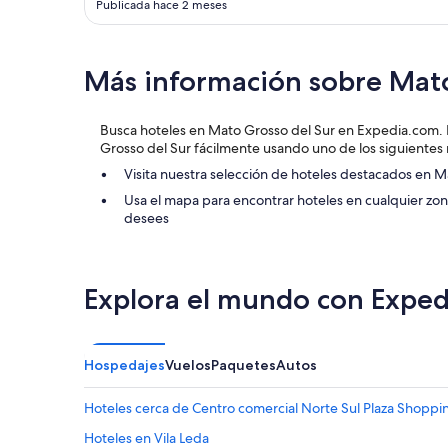
l
Publicada hace 2 meses
e
e
h
o
a
f
b
Más información sobre Mato
t
i
h
t
e
a
Busca hoteles en Mato Grosso del Sur en Expedia.com. 
P
c
Grosso del Sur fácilmente usando uno de los siguientes
a
i
n
o
Visita nuestra selección de hoteles destacados en M
t
n
Usa el mapa para encontrar hoteles en cualquier zo
a
,
desees
n
l
a
a
l
s
.
m
Explora el mundo con Exped
V
a
e
s
r
n
y
u
f
Hospedajes
Vuelos
Paquetes
Autos
e
r
v
i
a
Hoteles cerca de Centro comercial Norte Sul Plaza Shoppi
e
s
n
Hoteles en Vila Leda
s