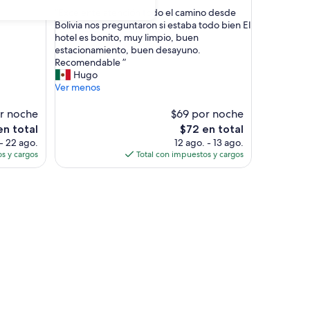
de
estrellas
“
“Excelente atención todo el camino desde
10,
E
Bolivia nos preguntaron si estaba todo bien El
Excelente,
x
hotel es bonito, muy limpio, buen
(32
c
estacionamiento, buen desayuno.
opiniones)
e
Recomendable ”
l
Hugo
e
Ver menos
n
t
r noche
$69 por noche
e
El
en total
$72 en total
a
o
precio
 - 22 ago.
12 ago. - 13 ago.
t
actual
s y cargos
Total con impuestos y cargos
e
es
n
de
c
$72
i
ó
n
t
o
d
o
e
l