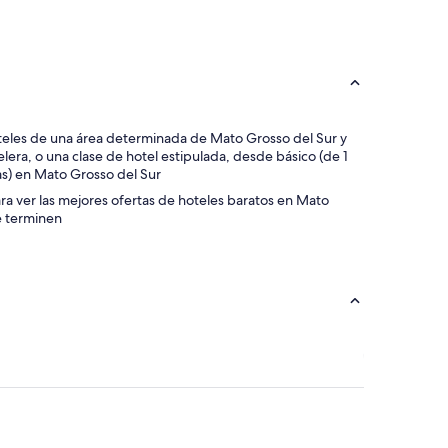
h
o
t
e
l
e
s
b
s hoteles de una área determinada de Mato Grosso del Sur y
o
lera, o una clase de hotel estipulada, desde básico (de 1
n
llas) en Mato Grosso del Sur
i
para ver las mejores ofertas de hoteles baratos en Mato
t
e terminen
o
,
m
u
y
l
i
m
p
i
o
,
b