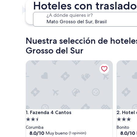
Hoteles con traslado
8 ago. - 9 ago.
Próximo fin de semana
¿A dónde quieres ir?
14 ago. - 16 ago.
Nuestra selección de hotele
Grosso del Sur
Fazenda 4 Cantos
Hotel da
Fazenda 4 Cantos
Hotel da
1. Fazenda 4 Cantos
2. Hotel
Propiedad
Propieda
de
de
Corumba
Bonito
2.5
3.0
8.0
8.0
8.0/10
8.0/10
Muy bueno
(1 opinión)