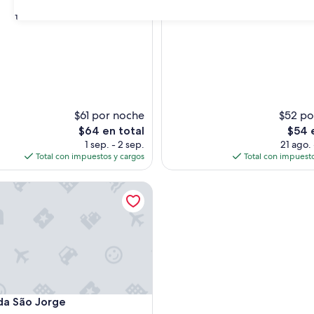
estrellas
31
s)
$61 por noche
$52 po
El
El
$64 en total
$54 
precio
preci
1 sep. - 2 sep.
21 ago.
actual
actual
Total con impuestos y cargos
Total con impuesto
es
es
de
de
São Jorge
$64
$54
São Jorge
da São Jorge