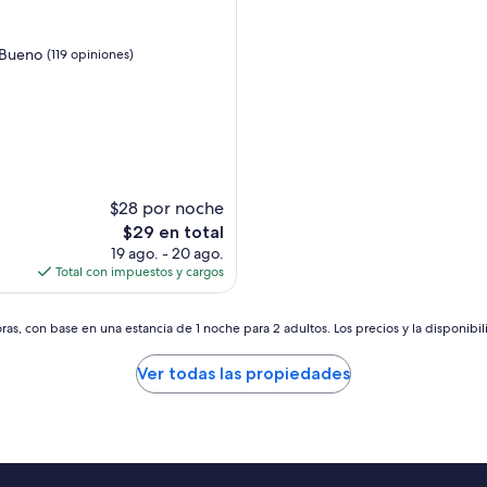
d
Bueno
(119 opiniones)
s)
$28 por noche
El
$29 en total
precio
19 ago. - 20 ago.
actual
Total con impuestos y cargos
es
de
$29
as, con base en una estancia de 1 noche para 2 adultos. Los precios y la disponibil
Ver todas las propiedades