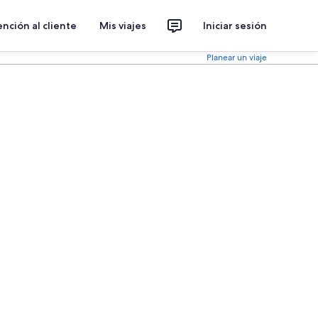
nción al cliente
Mis viajes
Iniciar sesión
Planear un viaje