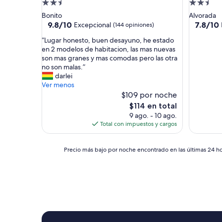
o
Propiedad
Propieda
r
de
de
Bonito
Alvorada
t
2.5
2.5
9.8
7.8
9.8/10
7.8/10
Excepcional
(144 opiniones)
h
de
de
estrellas
estrellas
o
“
“Lugar honesto, buen desayuno, he estado
10,
10,
s
L
en 2 modelos de habitacion, las mas nuevas
Excepcional,
Bueno,
e
u
son mas granes y mas comodas pero las otra
(144
(119
w
g
no son malas.”
opiniones)
opinione
h
a
darlei
o
r
Ver menos
w
h
$109 por noche
a
o
El
$114 en total
n
n
precio
9 ago. - 10 ago.
t
e
actual
Total con impuestos y cargos
t
s
es
o
t
de
s
o
Precio
$114
Precio más bajo por noche encontrado en las últimas 24 hor
e
,
más
e
b
bajo
a
u
por
l
e
noche
o
n
encontrado
t
d
en
o
e
las
f
s
últimas