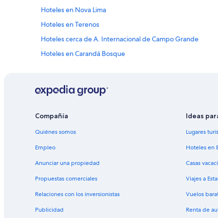
d
o
Hoteles en Nova Lima
y
n
s
m
Hoteles en Terenos
t
a
a
Hoteles cerca de A. Internacional de Campo Grande
s
f
g
Hoteles en Carandá Bosque
f
r
a
a
Hoteles en Vila Nasser
n
n
d
Hoteles en Monte Líbano
e
i
s
Hoteles en José Abrão
n
y
o
m
Hostales en Campo Grande
Compañía
Ideas par
u
a
r
Hoteles de lujo en Campo Grande
s
Quiénes somos
Lugares turí
c
c
Hoteles cerca del lago en Campo Grande
a
o
Empleo
Hoteles en 
s
m
Hoteles que aceptan mascotas en Campo Grande
e
Anunciar una propiedad
Casas vacac
o
a
Hoteles en Vila Oriente
d
v
Propuestas comerciales
Viajes a Est
a
Hoteles en Villa Quito
e
s
Relaciones con los inversionistas
Vuelos bara
r
p
Hoteles en Jaraguari
y
e
Publicidad
Renta de au
c
r