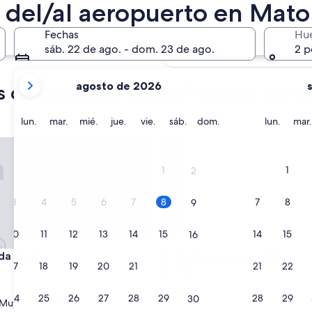
 del/al aeropuerto en Mato
9 ago. - 10 ago.
En dos semanas
Fechas
Hu
sáb. 22 de ago. - dom. 23 de ago.
2 p
21 ago. - 23 ago.
tus
agosto de 2026
s con traslado desde/hacia el aero
meses
actuales
son
lunes
martes
miércoles
jueves
viernes
sábado
domingo
lunes
lun.
mar.
mié.
jue.
vie.
sáb.
dom.
lun.
mar.
August
 Praça
Pousada Galeria Artes
2026
y
1
1
2
September
2026.
3
4
5
6
7
8
7
8
9
10
11
12
13
14
15
14
15
16
 Praça
Pousada Galeria Artes
 da Praça
3. Pousada Galeria Artes
17
18
19
20
21
22
21
22
23
d
Propiedad
de
Bonito
24
25
26
27
28
29
28
29
30
3.0
Muy bueno
(76 opiniones)