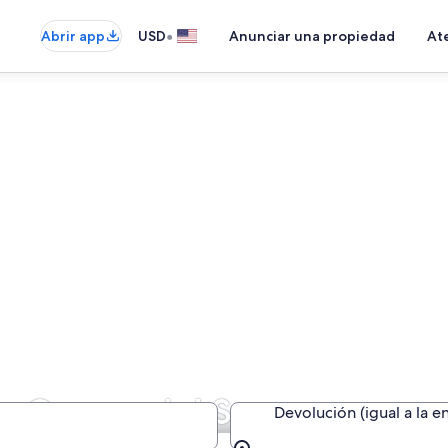
•
Abrir app
USD
Anunciar una propiedad
Ate
o Grosso del Sur
Devolución (igual a la e