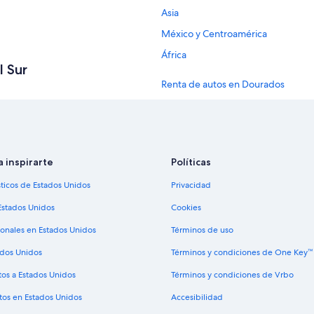
Asia
México y Centroamérica
África
l Sur
Renta de autos en Dourados
Renta de autos en Coxim
Renta de autos en Costa Rica
a inspirarte
Políticas
Renta de autos en Nueva York
sticos de Estados Unidos
Privacidad
Renta de autos en Londres
Estados Unidos
Cookies
Renta de autos en Cancún
ionales en Estados Unidos
Términos de uso
Renta de autos en Los Ángeles
ados Unidos
Términos y condiciones de One Key™
Renta de autos en Punta Cana
tos a Estados Unidos
Términos y condiciones de Vrbo
Renta de autos en Barcelona
tos en Estados Unidos
Accesibilidad
Renta de autos en Condado de Sa