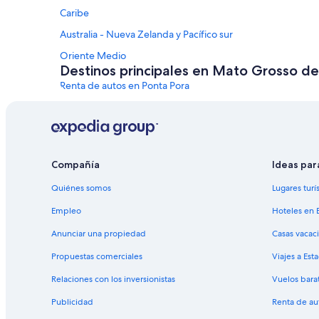
Caribe
Australia - Nueva Zelanda y Pacífico sur
Oriente Medio
Destinos principales en Mato Grosso de
Renta de autos en Ponta Pora
Renta de autos en Aquidauana
Renta de autos en Corumba
Renta de autos en Ribas do Rio Pardo
Alquiler de autos en otros destinos
Compañía
Ideas par
Renta de autos en Las Vegas
Quiénes somos
Lugares turí
Renta de autos en Orlando
Empleo
Hoteles en 
Renta de autos en París
Anunciar una propiedad
Casas vacac
Renta de autos en Miami
Propuestas comerciales
Viajes a Est
Renta de autos en Roma
Relaciones con los inversionistas
Vuelos bara
Renta de autos en Riviera Maya
Publicidad
Renta de au
Renta de autos en San Francisco