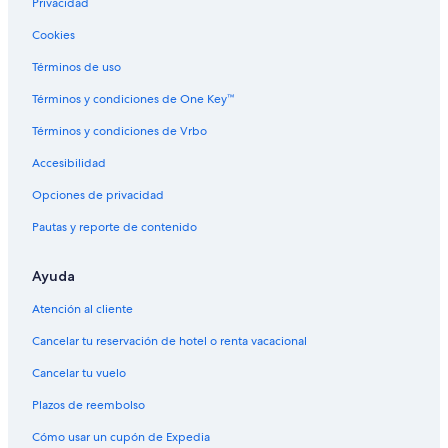
Privacidad
Renta de autos de Europcar en Oruro
Otras categorías de autos en Oruro
Cookies
Renta de autos Mini en Oruro
Términos de uso
Renta de autos Economy en Oruro
Términos y condiciones de One Key™
Renta de autos Compact en Oruro
Términos y condiciones de Vrbo
Renta de autos Midsize en Oruro
Accesibilidad
Renta de autos Standard en Oruro
Opciones de privacidad
Renta de autos Fullsize en Oruro
Pautas y reporte de contenido
Renta de autos Premium en Oruro
Renta de autos Luxury en Oruro
Ayuda
Renta de autos Convertible en Oruro
Atención al cliente
Renta de autos Minivan en Oruro
Cancelar tu reservación de hotel o renta vacacional
Renta de autos Van en Oruro
Cancelar tu vuelo
Renta de autos SUV en Oruro
Plazos de reembolso
Renta de autos Pickup en Oruro
Cómo usar un cupón de Expedia
Renta de autos Sportscar en Oruro