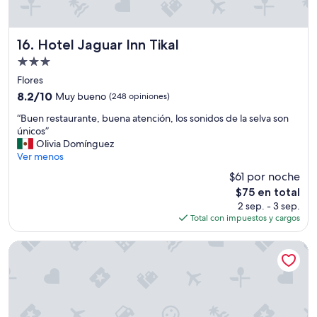
e
v
o
Hotel Jaguar Inn Tikal
16. Hotel Jaguar Inn Tikal
y
p
Propiedad
e
de
Flores
r
3.0
8.2
8.2/10
Muy bueno
(248 opiniones)
s
estrellas
de
o
“
“Buen restaurante, buena atención, los sonidos de la selva son
10,
n
B
únicos”
Muy
a
u
Olivia Domínguez
bueno,
l
e
Ver menos
(248
m
n
opiniones)
u
$61 por noche
r
y
El
$75 en total
e
a
precio
2 sep. - 3 sep.
s
t
actual
Total con impuestos y cargos
t
e
es
a
n
de
u
Hotel Casona de La Isla
t
$75
r
o
a
y
n
a
t
m
e
a