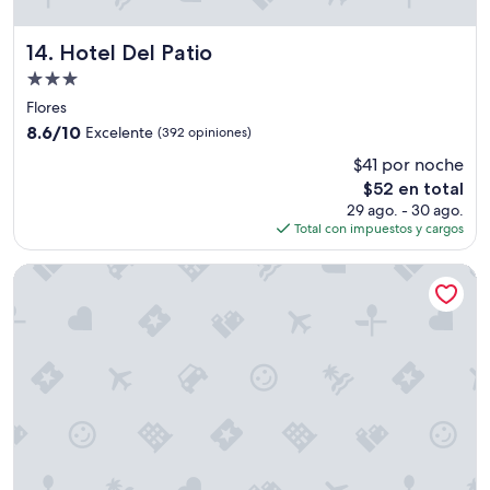
q
u
e
Hotel Del Patio
14. Hotel Del Patio
d
Propiedad
a
de
a
Flores
3.0
p
8.6
8.6/10
Excelente
(392 opiniones)
r
estrellas
de
$41 por noche
o
10,
x
El
$52 en total
Excelente,
.
precio
(392
29 ago. - 30 ago.
a
actual
opiniones)
Total con impuestos y cargos
1
es
0
de
Hotel Petén
c
$52
u
a
d
r
a
s
d
e
l
a