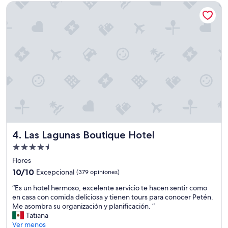
de
s
o
Las Lagunas Boutique Hotel
$98
o
n
”
e
s
p
e
r
f
e
c
t
a
.
L
a
Las Lagunas Boutique Hotel
4. Las Lagunas Boutique Hotel
c
Propiedad
o
de
m
Flores
4.5
i
10.0
10/10
Excepcional
(379 opiniones)
d
estrellas
de
“
a
“Es un hotel hermoso, excelente servicio te hacen sentir como
10,
E
n
en casa con comida deliciosa y tienen tours para conocer Petén.
Excepcional,
s
o
Me asombra su organización y planificación. ”
(379
u
t
Tatiana
opiniones)
n
a
Ver menos