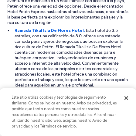
aventura de mochilero o un hotel familiar con acceso a la playa,
ó
Petén ofrece una variedad de opciones. Desde el encantador
n
Hotel Petén Express hasta otras atractivas estancias, encontrarás
i
la base perfecta para explorar los impresionantes paisajes y la
c
rica cultura de la región.
o
s
Ramada Tikal Isla De Flores Hotel:
Este hotel de 3.5
o
estrellas, con una calificación de 8.0, ofrece una estancia
q
cómoda para viajeros de negocios que buscan explorar la
u
rica cultura de Petén. El Ramada Tikal Isla De Flores Hotel
e
cuenta con modernas comodidades diseñadas para el
d
huésped corporativo, incluyendo salas de reuniones y
a
acceso a internet de alta velocidad. Convenientemente
r
ubicado cerca de los principales distritos comerciales y
s
atracciones locales, este hotel ofrece una combinación
e
perfecta de trabajo y ocio, lo que lo convierte en una opción
v
ideal para aquellos en un viaje profesional.
a
Hotel Camino Real Tikal:
Calificado con 8.8 y con una
r
categoría de 4 estrellas, el Hotel Camino Real Tikal es
Este sitio utiliza cookies y tecnologías de seguimiento
a
perfecto para familias que buscan unas vacaciones en la
similares. Como se indica en nuestro Aviso de privacidad, es
d
playa. Este hotel cuenta con acceso directo a la playa,
posible que tanto nosotros como nuestros socios
o
permitiendo a los huéspedes disfrutar del sol y la arena a su
recopilemos datos personales y otros detalles. Al continuar
s
antojo. Las familias apreciarán las comodidades para niños,
utilizando nuestro sitio web, aceptas nuestro Aviso de
i
como una sala de juegos de arcade y servicios de niñera. La
privacidad y los Términos de servicio.
n
propiedad está diseñada pensando en la diversión familiar,
c
asegurando una experiencia memorable para huéspedes de