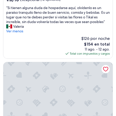
v
p
estrellas
de
“
i
“Si tienen alguna duda de hospedarse aquí, olvídenlo es un
e
10,
S
c
paraíso tranquilo lleno de buen servicio, comida y bebidas. Es un
t
Excepcional,
i
i
lugar que no te debes perder si visitas las flores o Tikal es
e
(72
t
o
increíble, sin duda volvería todas las veces que sean posibles”
n
opiniones)
i
t
Valeria
e
e
e
Ver menos
r
n
h
o
$126 por noche
e
a
s
El
$154 en total
n
c
t
precio
11 ago. - 12 ago.
a
e
i
actual
Total con impuestos y cargos
l
n
e
es
g
s
n
de
u
e
e
Hotel Villa Maya
$154
n
n
n
a
t
q
d
i
u
u
r
e
d
c
p
a
o
r
d
m
o
e
o
b
h
e
a
o
n
r
s
c
l