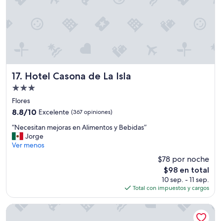
,
b
b
l
u
e
e
.
n
E
a
l
a
r
t
e
e
Hotel Casona de La Isla
17. Hotel Casona de La Isla
s
n
t
Propiedad
c
a
de
i
Flores
u
3.0
ó
8.8
8.8/10
Excelente
(367 opiniones)
r
n
estrellas
de
a
“
,
“Necesitan mejoras en Alimentos y Bebidas”
10,
n
N
l
Jorge
Excelente,
t
e
o
Ver menos
(367
e
c
s
opiniones)
e
$78 por noche
e
s
x
El
$98 en total
s
o
c
precio
10 sep. - 11 sep.
i
n
e
actual
Total con impuestos y cargos
t
i
l
es
a
d
e
de
n
o
Mayan Spirit
n
$98
m
s
t