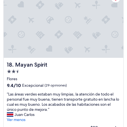
e
d
e
j
e
,
o
l
.
r
a
l
a
s
i
s
e
m
e
l
p
n
v
i
A
a
o
l
s
y
i
o
b
m
n
u
e
ú
Mayan Spirit
18. Mayan Spirit
e
n
n
n
Propiedad
t
i
s
de
o
c
Flores
a
2.5
s
o
9.4
9.4/10
Excepcional
(29 opiniones)
z
y
s
estrellas
de
ó
“
B
”
“Las áreas verdes estaban muy limpias, la atención de todo el
10,
n
L
e
personal fue muy buena, tienen transporte gratuito en lancha lo
Excepcional,
.
a
b
cual es muy bueno. Los acabados de las habitaciones son el
(29
V
s
i
único punto de mejora.”
opiniones)
o
á
d
Juan Carlos
l
r
a
Ver menos
v
e
s
e