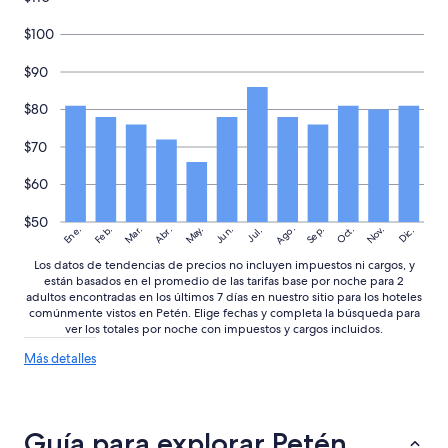
d
c
e
o
$100
s
p
e
u
$90
r
n
l
t
$80
a
o
d
d
i
e
$70
f
m
e
e
$60
r
j
e
o
$50
Ago.
May.
Nov.
Ene.
Feb.
Mar.
Jun.
Sep.
Oct.
Abr.
Dic.
Jul.
n
r
c
a
Los datos de tendencias de precios no incluyen impuestos ni cargos, y
i
.
están basados en el promedio de las tarifas base por noche para 2
a
”
adultos encontradas en los últimos 7 días en nuestro sitio para los hoteles
e
comúnmente vistos en Petén. Elige fechas y completa la búsqueda para
n
ver los totales por noche con impuestos y cargos incluidos.
t
Más
Más detalles
r
detalles
e
sobre
t
las
e
tendencias
n
Guía para explorar Petén
de