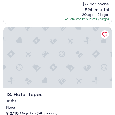
estrellas
de
p
$77 por noche
10,
o
El
$94 en total
Bueno,
s
precio
(261
20 ago. - 21 ago.
i
actual
opiniones)
Total con impuestos y cargos
b
es
l
de
Hotel Tepeu
e
$94
s
”
Hotel Tepeu
13. Hotel Tepeu
Propiedad
de
Flores
2.5
9.2
9.2/10
Magnífico
(141 opiniones)