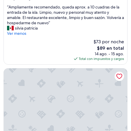
estrellas
de
“
“Ampliamente recomendado, queda aprox. a 10 cuadras de la
10,
A
entrada de la isla. Limpio, nuevo y personal muy atento y
Magnífico,
m
amable. El restaurante excelente,.limpio y buen sazón. Volvería a
(141
p
hospedarme de nuevo”
opiniones)
l
silvia patricia
i
Ver menos
a
$73 por noche
m
El
$89 en total
e
precio
14 ago. - 15 ago.
n
actual
Total con impuestos y cargos
t
es
e
de
r
Hotel Del Patio
$89
e
c
o
m
e
n
d
a
d
o
,