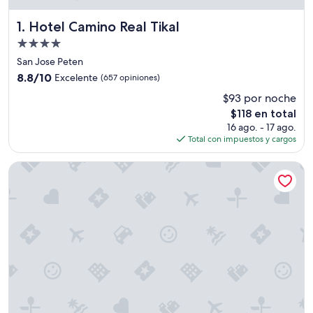
Hotel Camino Real Tikal
1. Hotel Camino Real Tikal
Propiedad
de
San Jose Peten
4.0
8.8
8.8/10
Excelente
(657 opiniones)
estrellas
de
$93 por noche
10,
El
$118 en total
Excelente,
precio
(657
16 ago. - 17 ago.
actual
opiniones)
Total con impuestos y cargos
es
de
Jungle Lodge Hotel
$118