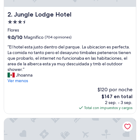
Jungle Lodge Hotel
2. Jungle Lodge Hotel
Propiedad
de
Flores
3.5
9.0
9.0/10
Magnífico
(704 opiniones)
estrellas
de
“
“El hotel esta justo dentro del parque. La ubicacion es perfecta.
10,
E
La comida no tanto pero el desayuno timbales peteneros tienen
Magnífico,
l
que probarlo, el internet no funcionaba en las habitaciones, el
(704
h
area de la alberca esta ya muy descuidada y tmb el outdoor
opiniones)
o
shower.”
t
Jhoanna
e
Ver menos
l
$120 por noche
e
El
$147 en total
s
precio
2 sep. - 3 sep.
t
actual
Total con impuestos y cargos
a
es
j
de
u
Hotel Casona del Lago
$147
s
t
o