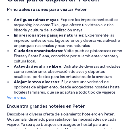
e
precios
r
Principales razones para visitar Petén
c
a
Antiguas ruinas mayas:
Explore los impresionantes sitios
r
arqueológicos como Tikal, que ofrece un vistazo a la rica
g
historia y cultura de la civilización maya.
a
Impresionantes paisajes naturales:
Experimente las
e
impresionantes selvas, lagos serenos y diversa vida silvestre
n
en parques nacionales y reservas naturales.
l
Ciudades encantadoras:
Visite pueblos pintorescos como
o
Flores y Santa Elena, conocidos por su ambiente vibrante y
s
cultura local.
e
Actividades al aire libre:
Disfrute de diversas actividades
q
como senderismo, observación de aves y deportes
u
acuáticos, perfectos para los entusiastas de la aventura.
i
Alojamientos diversos:
Elija entre una variedad de
p
opciones de alojamiento, desde acogedores hostales hasta
o
hoteles familiares, que se adaptan a todo tipo de viajeros.
s
Ver menos
e
l
Encuentra grandes hoteles en Petén
e
Descubre la diversa oferta de alojamiento hotelero en Petén,
c
Guatemala, diseñado para satisfacer las necesidades de cada
t
viajero. Ya sea que busques un acogedor hostal para una
r