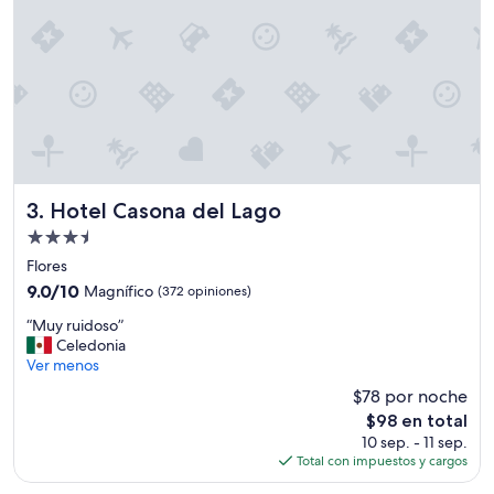
d
e
n
t
r
o
d
e
l
p
a
Hotel Casona del Lago
3. Hotel Casona del Lago
r
Propiedad
q
de
u
Flores
3.5
e
9.0
9.0/10
Magnífico
(372 opiniones)
.
estrellas
de
“
L
“Muy ruidoso”
10,
M
a
Celedonia
Magnífico,
u
u
Ver menos
(372
y
b
opiniones)
$78 por noche
r
i
El
$98 en total
u
c
precio
10 sep. - 11 sep.
i
a
actual
Total con impuestos y cargos
d
c
es
o
i