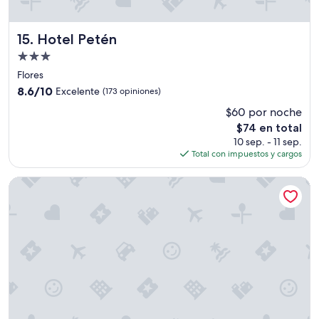
e
n
t
Hotel Petén
15. Hotel Petén
r
Propiedad
a
d
de
Flores
a
3.0
8.6
8.6/10
Excelente
(173 opiniones)
d
estrellas
de
e
$60 por noche
10,
l
El
$74 en total
Excelente,
a
precio
(173
10 sep. - 11 sep.
i
actual
opiniones)
Total con impuestos y cargos
s
es
l
de
Hotel Jaguar Inn Tikal
a
$74
.
L
i
m
p
i
o
,
n
u