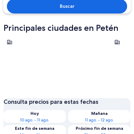
Buscar
Principales ciudades en Petén
Flores
San Benit
Flores
San Ben
Consulta precios para estas fechas
Hoy
Mañana
10 ago. - 11 ago.
11 ago. - 12 ago.
Este fin de semana
Próximo fin de semana