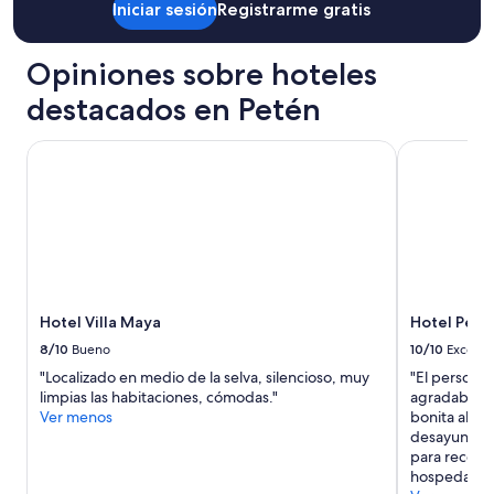
información
Iniciar sesión
Registrarme gratis
d
a
sobre
e
l
la
j
e
Opiniones sobre hoteles
tarifa
u
s
estándar.
n
m
destacados en Petén
g
u
l
y
Hotel Villa Maya
Hotel Petén
a
b
q
u
u
e
e
n
s
o
o
.
l
L
o
o
t
s
Hotel Villa Maya
Hotel Peté
i
a
8/10
Bueno
10/10
Excelen
e
c
n
a
"Localizado en medio de la selva, silencioso, muy
"El personal
e
b
limpias las habitaciones, cómodas."
agradable. N
e
a
Ver menos
bonita al la
l
d
desayuno es
e
o
para recorre
c
s
hospedarnos