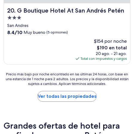
d
a
a
l
G Boutique Hotel At San Andrés Petén
20. G Boutique Hotel At San Andrés Petén
d
f
Propiedad
e
u
de
n
e
San Andres
3.0
l
m
8.4
8.4/10
Muy bueno
(5 opiniones)
a
u
estrellas
de
$154 por noche
s
y
10,
h
b
El
$190 en total
Muy
a
u
precio
bueno,
20 ago. - 21 ago.
b
e
actual
(5
Total con impuestos y cargos
i
n
es
opiniones)
t
a
de
a
,
Precio
$190
Precio más bajo por noche encontrado en las últimas 24 horas, con base en
c
una estancia de 1 noche para 2 adultos. Los precios y la disponibilidad están
t
más
sujetos a cambios. Aplican términos adicionales.
i
i
bajo
o
e
por
n
n
noche
Ver todas las propiedades
e
e
encontrado
s
n
en
e
t
las
s
r
últimas
t
a
24
Grandes ofertas de hotel para
a
n
horas,
b
s
con