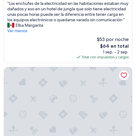
“
,
“Los enchufes de la electricidad en las habitaciones estaban muy
10,
L
l
dañados y eso en un hotel de jungla que solo tiene electricidad
Muy
o
a
unas pocas horas puede ser la diferencia entre tener carga en
bueno,
s
a
los equipos electrónicos o quedarse varado sin comunicación ”
(309
e
t
Elba Margarita
opiniones)
n
e
Ver menos
c
n
$53 por noche
h
c
El
$64 en total
u
i
precio
1 sep. - 2 sep.
f
ó
actual
Total con impuestos y cargos
e
n
es
s
d
de
d
e
G Boutique Hotel At San Andrés Petén
$64
e
t
l
o
a
d
e
o
l
e
e
l
c
p
t
e
r
r
i
s
c
o
i
n