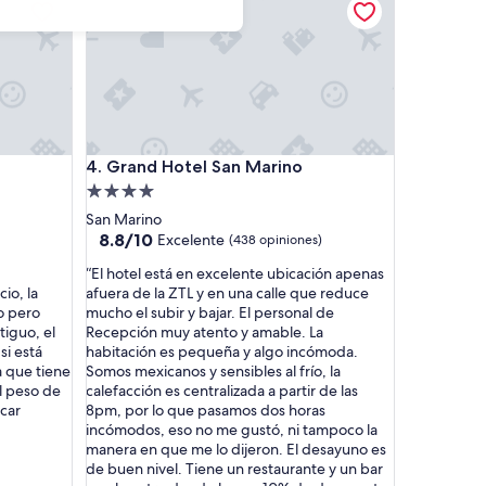
Grand Hotel San Marino
4. Grand Hotel San Marino
Propiedad
de
San Marino
4.0
8.8
8.8/10
Excelente
(438 opiniones)
de
estrellas
“
“El hotel está en excelente ubicación apenas
10,
E
io, la
afuera de la ZTL y en una calle que reduce
Excelente,
l
o pero
mucho el subir y bajar. El personal de
(438
h
tiguo, el
Recepción muy atento y amable. La
opiniones)
o
si está
habitación es pequeña y algo incómoda.
t
a que tiene
Somos mexicanos y sensibles al frío, la
e
l peso de
calefacción es centralizada a partir de las
l
car
8pm, por lo que pasamos dos horas
e
incómodos, eso no me gustó, ni tampoco la
s
manera en que me lo dijeron. El desayuno es
t
de buen nivel. Tiene un restaurante y un bar