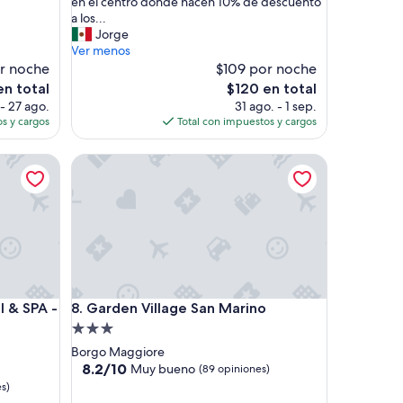
á
en el centro donde hacen 10% de descuento
e
a los...
n
Jorge
e
Ver menos
x
r noche
$109 por noche
c
El
en total
$120 en total
e
precio
- 27 ago.
31 ago. - 1 sep.
l
actual
s y cargos
Total con impuestos y cargos
e
es
n
de
 SPA - PRE OPENING
Garden Village San Marino
t
$120
e
u
b
i
c
a
c
i
 SPA - PRE OPENING
Garden Village San Marino
l & SPA -
8. Garden Village San Marino
ó
n
Propiedad
a
de
Borgo Maggiore
p
3.0
8.2
8.2/10
Muy bueno
(89 opiniones)
e
de
estrellas
s)
n
10,