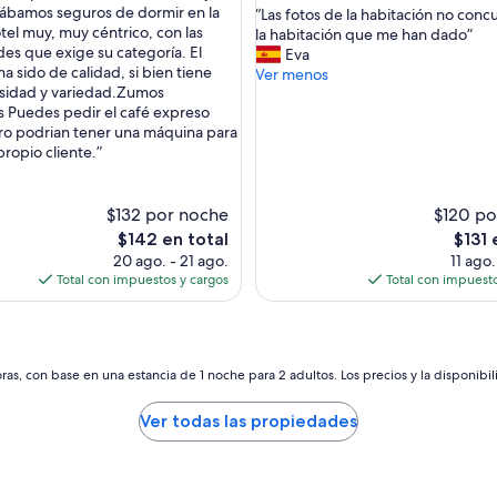
estrellas
a
ábamos seguros de dormir en la
“
“Las fotos de la habitación no con
o,
10,
n
tel muy, muy céntrico, con las
L
la habitación que me han dado”
Muy
t
s que exige su categoría. El
a
Eva
s)
bueno,
e
a sido de calidad, si bien tiene
s
Ver menos
(325
e
rsidad y variedad.Zumos
f
opiniones)
x
es Puedes pedir el café expreso
o
q
ro podrian tener una máquina para
t
u
propio cliente.”
o
i
s
s
d
i
$132 por noche
e
$120 po
t
l
El
El
$142 en total
$131 
o
a
precio
precio
20 ago. - 21 ago.
11 ago.
y
h
actual
actual
Total con impuestos y cargos
Total con impuesto
b
a
es
es
i
b
de
de
e
i
$142
$131
n
t
d
a
as, con base en una estancia de 1 noche para 2 adultos. Los precios y la disponibil
e
c
p
i
Ver todas las propiedades
r
ó
e
n
c
n
i
o