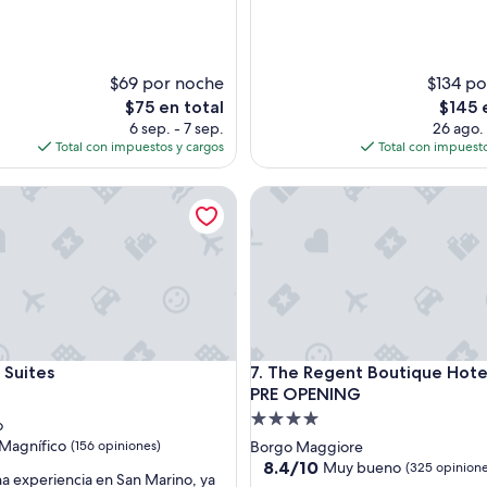
o
m
u
y
b
$69 por noche
$134 po
i
El
El
$75 en total
$145 
e
precio
precio
6 sep. - 7 sep.
26 ago. 
n
actual
actual
Total con impuestos y cargos
Total con impuesto
u
es
es
b
de
de
ites
The Regent Boutique Hotel &
i
$75
$145
c
a
d
o
,
e
l
r
ites
The Regent Boutique Hotel &
 Suites
7. The Regent Boutique Hote
e
s
PRE OPENING
d
t
Propiedad
o
a
de
Magnífico
(156 opiniones)
Borgo Maggiore
u
4.0
8.4
8.4/10
Muy bueno
(325 opinione
r
 experiencia en San Marino, ya
de