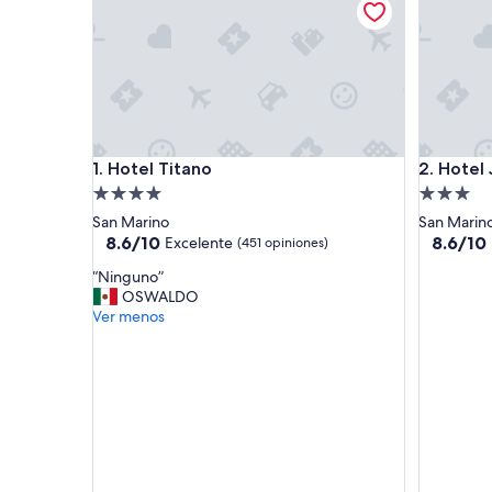
Hotel Titano
Hotel Jol
1. Hotel Titano
2. Hotel 
Propiedad
Propieda
de
de
San Marino
San Marin
4.0
3.0
8.6
8.6
8.6/10
8.6/10
Excelente
(451 opiniones)
de
de
estrellas
estrellas
“
“Ninguno”
10,
10,
N
OSWALDO
Excelente,
Excelent
i
Ver menos
(451
(532
n
opiniones)
opinione
g
u
n
o
”