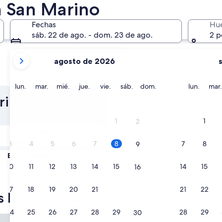
n San Marino
Fechas
Hu
sáb. 22 de ago. - dom. 23 de ago.
2 p
tus
agosto de 2026
meses
actuales
Borgo Maggiore
son
lunes
martes
miércoles
jueves
viernes
sábado
domingo
lunes
lun.
mar.
mié.
jue.
vie.
sáb.
dom.
lun.
mar.
August
ino. Ve la
2026
y
1
1
2
September
Mañana
2026.
9 ago. - 10 ago.
3
4
5
6
7
8
7
8
9
En dos semanas
21 ago. - 23 ago.
10
11
12
13
14
15
14
15
16
17
18
19
20
21
22
21
22
23
s históricos en San Marino
24
25
26
27
28
29
28
29
30
i
Hotel Cesare