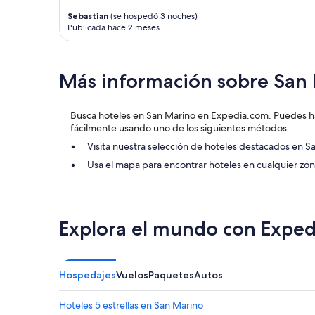
d
u
términos
Sebastian
(se hospedó 3 noches)
o
r
adicionales.
Publicada hace 2 meses
.
o
L
s
a
d
s
e
Más información sobre San
e
d
ñ
o
o
r
Busca hoteles en San Marino en Expedia.com. Puedes ha
r
m
fácilmente usando uno de los siguientes métodos:
a
i
Visita nuestra selección de hoteles destacados en S
d
r
e
e
Usa el mapa para encontrar hoteles en cualquier z
r
n
e
l
c
a
o
c
Explora el mundo con Exped
l
i
e
u
c
d
c
a
Hospedajes
Vuelos
Paquetes
Autos
i
d
ó
.
n
H
Hoteles 5 estrellas en San Marino
,
o