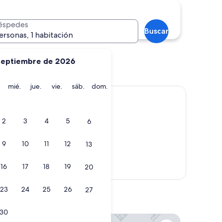
éspedes
Buscar
ersonas, 1 habitación
septiembre de 2026
martes
miércoles
jueves
viernes
sábado
domingo
mié.
jue.
vie.
sáb.
dom.
2
3
4
5
6
9
10
11
12
13
16
17
18
19
20
Mostrar mapa
23
24
25
26
27
30
Grand Hotel San Marino