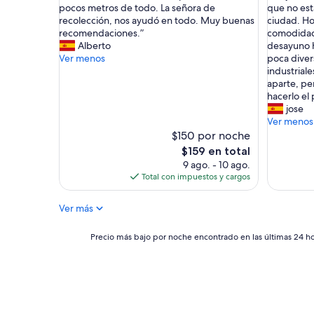
P
M
pocos metros de todo. La señora de
que no est
Excepcional,
Magnífic
e
u
recolección, nos ayudó en todo. Muy buenas
ciudad. Ho
(789
(156
r
y
recomendaciones.”
comodidade
opiniones)
opinione
f
b
Alberto
desayuno h
e
u
Ver menos
poca dive
c
e
industrial
t
n
aparte, pe
o
a
hacerlo el 
.
e
jose
H
x
Ver menos
o
p
$150 por noche
t
e
El
$159 en total
e
r
precio
9 ago. - 10 ago.
l
i
actual
Total con impuestos y cargos
s
e
es
i
n
de
Ver más
t
c
$159
u
i
a
a
Precio
Precio más bajo por noche encontrado en las últimas 24 hor
d
e
más
o
n
bajo
e
S
por
n
a
noche
p
n
encontrado
l
M
en