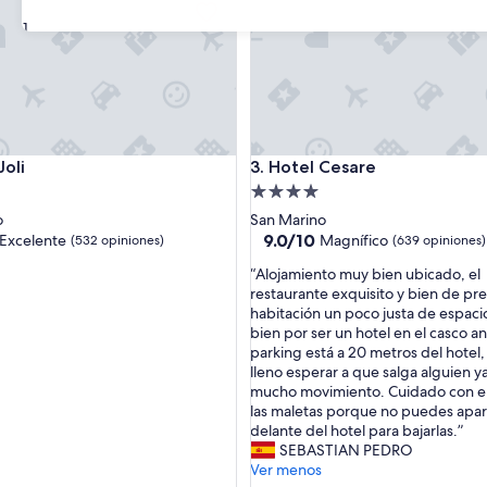
31
i
Hotel Cesare
Joli
3. Hotel Cesare
d
Propiedad
de
o
San Marino
4.0
9.0
9.0/10
Excelente
Magnífico
(532 opiniones)
(639 opiniones)
de
estrellas
“
“Alojamiento muy bien ubicado, el
10,
A
restaurante exquisito y bien de prec
e,
Magnífico,
l
habitación un poco justa de espaci
(639
o
bien por ser un hotel en el casco an
s)
opiniones)
j
parking está a 20 metros del hotel, 
a
lleno esperar a que salga alguien y
m
mucho movimiento. Cuidado con e
i
las maletas porque no puedes apar
e
delante del hotel para bajarlas.”
n
SEBASTIAN PEDRO
t
Ver menos