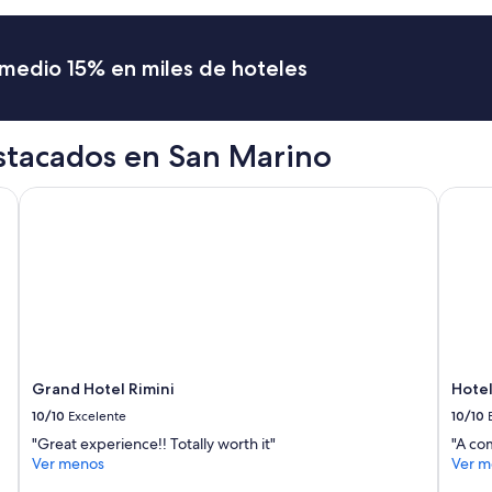
o
c
,
o
l
n
romedio 15% en miles de hoteles
a
c
h
u
a
e
b
r
i
stacados en San Marino
d
t
a
a
n
Grand Hotel Rimini
Hotel 
c
c
i
o
ó
n
n
l
u
a
n
h
p
a
o
b
c
i
o
Grand Hotel Rimini
Hotel
t
j
a
10/10
Excelente
10/10
u
c
s
"Great experience!! Totally worth it"
"A com
i
t
Ver menos
Ver m
ó
a
n