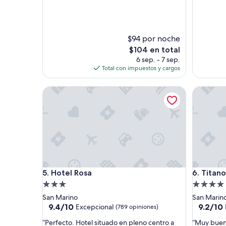
$94 por noche
El
$104 en total
precio
6 sep. - 7 sep.
actual
Total con impuestos y cargos
es
de
Hotel Rosa
Titano Su
$104
Hotel Rosa
Titano Su
5. Hotel Rosa
6. Titano
Propiedad
Propieda
de
de
San Marino
San Marin
3.0
4.0
9.4
9.2
9.4/10
9.2/10
Excepcional
(789 opiniones)
de
de
estrellas
estrellas
“
“
“Perfecto. Hotel situado en pleno centro a
“Muy buena
10,
10,