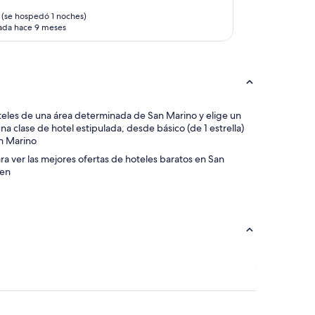
j
(se hospedó 1 noches)
a
ada hace 9 meses
r
.
E
l
p
e
r
s hoteles de una área determinada de San Marino y elige un
s
a clase de hotel estipulada, desde básico (de 1 estrella)
o
an Marino
n
a
para ver las mejores ofertas de hoteles baratos en San
l
nen
d
e
R
e
c
e
p
c
i
ó
n