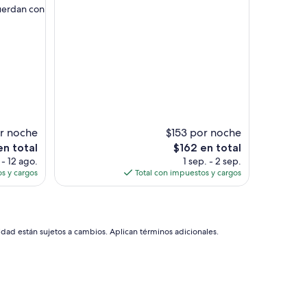
a
cuerdan con
Muy
s
bueno,
a
(89
f
opiniones)
u
e
r
a
d
e
l
r noche
$153 por noche
a
El
en total
$162 en total
Z
precio
 - 12 ago.
1 sep. - 2 sep.
T
actual
s y cargos
Total con impuestos y cargos
L
es
y
de
e
$162
n
u
idad están sujetos a cambios. Aplican términos adicionales.
n
a
c
a
l
l