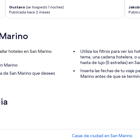
d
q
Gustavo
(se hospedó 1 noches)
Jakub
e
u
Publicada hace 2 meses
Public
e
e
s
m
p
e
a
h
 Marino
c
a
i
n
o
d
llar hoteles en San Marino
Utiliza los filtros para ver lo
p
a
tema, una cadena hotelera, o un
e
d
hasta de lujo (5 estrellas) en S
r
an Marino
o
o
Inserta las fechas de tu viaje 
”
ona de San Marino que desees
b
Marino antes de que se termi
i
e
n
p
ia
o
r
s
e
r
u
Casas de ciudad en San Marino
n