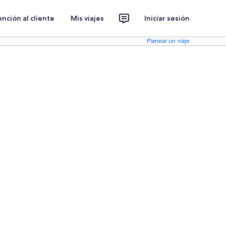
nción al cliente
Mis viajes
Iniciar sesión
Planear un viaje