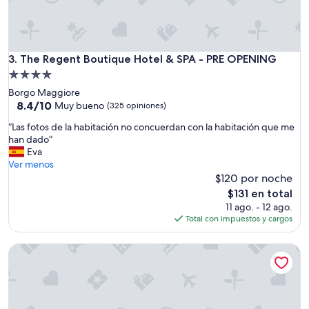
i
n
t
d
a
e
c
p
i
The Regent Boutique Hotel & SPA - PRE OPENING
3. The Regent Boutique Hotel & SPA - PRE OPENING
r
o
e
Propiedad
n
c
de
Borgo Maggiore
e
i
4.0
8.4
8.4/10
s
Muy bueno
(325 opiniones)
o
de
e
estrellas
,
“
“Las fotos de la habitación no concuerdan con la habitación que me
10,
s
l
L
han dado”
Muy
t
a
a
Eva
bueno,
u
h
s
Ver menos
(325
p
a
f
$120 por noche
opiniones)
e
b
o
n
El
$131 en total
i
t
d
precio
11 ago. - 12 ago.
t
o
a
actual
Total con impuestos y cargos
a
s
s
es
c
d
,
de
i
Palace Hotel, BW Signature Collection
e
p
$131
ó
l
a
n
a
s
u
h
a
n
a
b
p