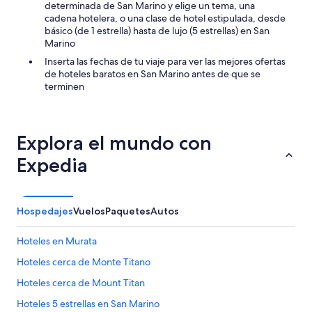
r
determinada de San Marino y elige un tema, una
e
o
cadena hotelera, o una clase de hotel estipulada, desde
c
s
básico (de 1 estrella) hasta de lujo (5 estrellas) en San
t
d
Marino
a
e
c
Inserta las fechas de tu viaje para ver las mejores ofertas
l
u
de hoteles baratos en San Marino antes de que se
h
l
terminen
o
a
t
r
e
,
l
m
Explora el mundo con
,
i
s
Expedia
s
i
d
e
i
s
e
t
Hospedajes
Vuelos
Paquetes
Autos
c
á
e
l
s
l
Hoteles en Murata
.
e
”
Hoteles cerca de Monte Titano
n
o
Hoteles cerca de Mount Titan
e
s
Hoteles 5 estrellas en San Marino