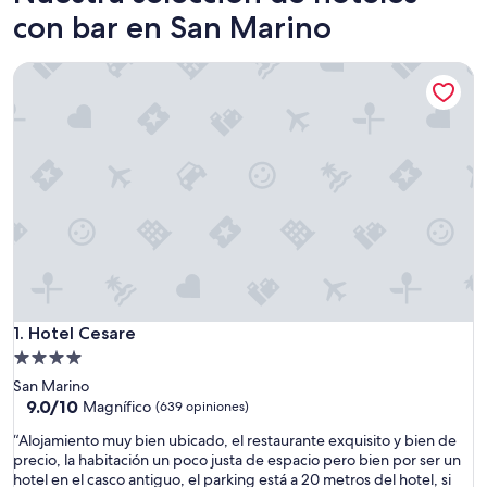
con bar en San Marino
Hotel Cesare
Hotel Cesare
1. Hotel Cesare
Propiedad
de
San Marino
4.0
9.0
9.0/10
Magnífico
(639 opiniones)
de
estrellas
“
“Alojamiento muy bien ubicado, el restaurante exquisito y bien de
10,
A
precio, la habitación un poco justa de espacio pero bien por ser un
Magnífico,
l
hotel en el casco antiguo, el parking está a 20 metros del hotel, si
(639