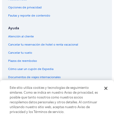
d
a
Opciones de privacidad
d
Pautas y reporte de contenido
o
c
o
Ayuda
n
e
Atención al cliente
l
p
Cancelar tu reservación de hotel o renta vacacional
e
s
Cancelar tu vuelo
o
Plazos de reembolso
d
e
Cómo usar un cupón de Expedia
l
a
Documentos de viajes internacionales
s
m
Este sitio utiliza cookies y tecnologías de seguimiento
© 2026 Expedia, Inc., una empresa de Expedia Group. Todos los
a
derechos reservados. Expedia y el logo de Expedia son marcas
similares. Como se indica en nuestro Aviso de privacidad, es
l
registradas o marcas comerciales de Expedia, Inc. CST# 2029030-50.
posible que tanto nosotros como nuestros socios
e
recopilemos datos personales y otros detalles. Al continuar
t
utilizando nuestro sitio web, aceptas nuestro Aviso de
a
privacidad y los Términos de servicio.
s