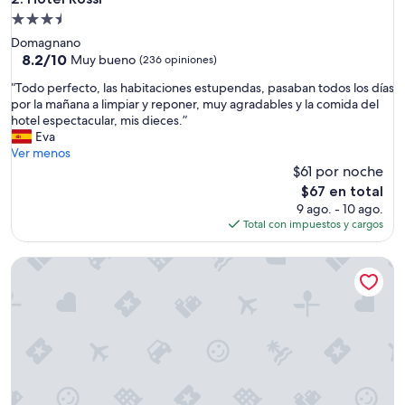
l
Propiedad
r
de
Domagnano
e
3.5
8.2
8.2/10
s
Muy bueno
(236 opiniones)
de
t
estrellas
“
“Todo perfecto, las habitaciones estupendas, pasaban todos los días
10,
a
T
por la mañana a limpiar y reponer, muy agradables y la comida del
Muy
u
o
hotel espectacular, mis dieces.”
bueno,
r
d
Eva
(236
a
o
Ver menos
opiniones)
n
p
$61 por noche
t
e
e
El
$67 en total
r
e
precio
9 ago. - 10 ago.
f
x
actual
Total con impuestos y cargos
e
q
es
c
u
de
The Regent Boutique Hotel & SPA - PRE OPENING
t
i
$67
o
s
,
i
l
t
a
o
s
y
h
b
a
i
b
e