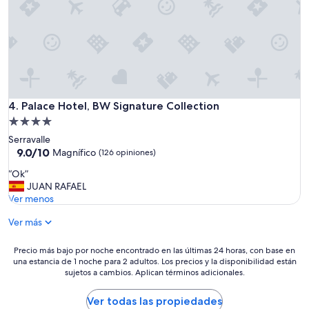
b
a
o
i
n
c
t
t
o
a
o
j
c
d
u
i
o
s
ó
s
t
n
l
a
n
Palace Hotel, BW Signature Collection
4. Palace Hotel, BW Signature Collection
o
d
o
s
Propiedad
e
c
d
e
de
Serravalle
o
í
s
4.0
9.0
9.0/10
n
Magnífico
(126 opiniones)
a
p
de
c
estrellas
s
a
“
“Ok”
10,
u
p
c
O
JUAN RAFAEL
Magnífico,
e
o
i
k
Ver menos
(126
r
r
o
”
opiniones)
d
l
p
Ver más
a
a
e
n
m
r
Precio
Precio más bajo por noche encontrado en las últimas 24 horas, con base en
c
a
o
una estancia de 1 noche para 2 adultos. Los precios y la disponibilidad están
más
o
ñ
b
sujetos a cambios. Aplican términos adicionales.
bajo
n
a
i
por
l
n
e
noche
Ver todas las propiedades
a
a
n