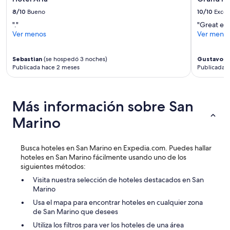
t
cambios.
a
i
8/10
Bueno
10/10
Excel
Aplican
b
g
términos
"."
"Great exp
l
u
adicionales.
Ver menos
Ver meno
e
o
s
,
y
e
Sebastian
(se hospedó 3 noches)
Gustavo
(s
l
l
Publicada hace 2 meses
Publicada 
a
p
c
a
o
r
m
Más información sobre San
k
i
i
d
Marino
n
a
g
d
e
e
Busca hoteles en San Marino en Expedia.com. Puedes hallar
s
l
hoteles en San Marino fácilmente usando uno de los
t
h
siguientes métodos:
á
o
a
Visita nuestra selección de hoteles destacados en San
t
2
Marino
e
0
l
Usa el mapa para encontrar hoteles en cualquier zona
m
e
de San Marino que desees
e
s
t
Utiliza los filtros para ver los hoteles de una área
p