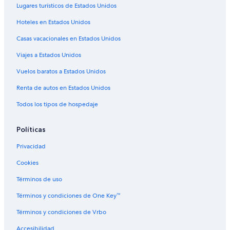
e
Lugares turísticos de Estados Unidos
t
i
Hoteles en Estados Unidos
e
Casas vacacionales en Estados Unidos
n
e
Viajes a Estados Unidos
m
u
Vuelos baratos a Estados Unidos
c
h
Renta de autos en Estados Unidos
o
Todos los tipos de hospedaje
m
o
v
Políticas
i
m
Privacidad
i
e
Cookies
n
t
Términos de uso
o
Términos y condiciones de One Key™
.
C
Términos y condiciones de Vrbo
u
i
Accesibilidad