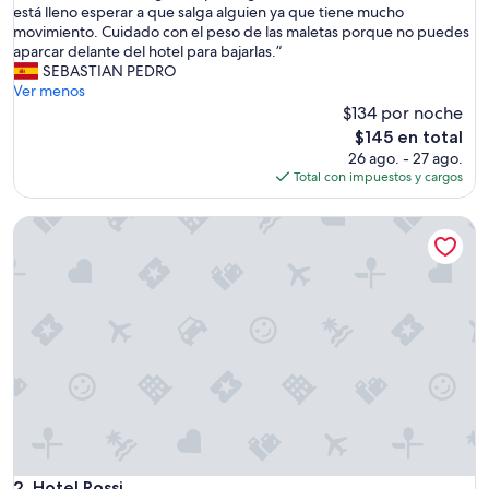
o
está lleno esperar a que salga alguien ya que tiene mucho
opiniones)
j
movimiento. Cuidado con el peso de las maletas porque no puedes
a
aparcar delante del hotel para bajarlas.”
m
SEBASTIAN PEDRO
i
Ver menos
e
$134 por noche
n
El
$145 en total
t
precio
26 ago. - 27 ago.
o
actual
Total con impuestos y cargos
m
es
u
de
Hotel Rossi
y
$145
b
i
e
n
u
b
i
c
a
d
o
,
e
Hotel Rossi
2. Hotel Rossi