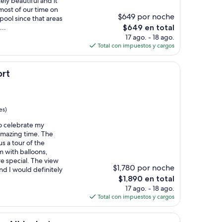
ely beautiful and it
 most of our time on
$649 por noche
pool since that areas
El
..
$649 en total
precio
17 ago. - 18 ago.
actual
Total con impuestos y cargos
es
de
$649
ort
es)
to celebrate my
 amazing time. The
 a tour of the
 with balloons,
e special. The view
$1,780 por noche
nd I would definitely
El
$1,890 en total
precio
17 ago. - 18 ago.
actual
Total con impuestos y cargos
es
de