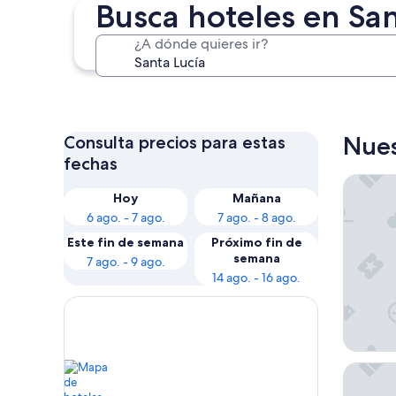
Busca hoteles en San
¿A dónde quieres ir?
Soufrière
Nues
Consulta precios para estas
fechas
Sugar Be
Hoy
Mañana
6 ago. - 7 ago.
7 ago. - 8 ago.
Este fin de semana
Próximo fin de
semana
7 ago. - 9 ago.
14 ago. - 16 ago.
Coconut 