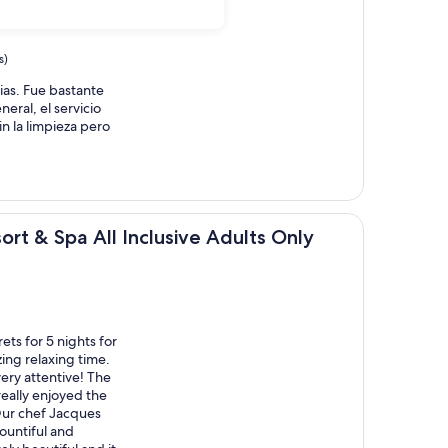
s)
ias. Fue bastante
eral, el servicio
in la limpieza pero
a All Inclusive Adults Only
sort & Spa All Inclusive Adults Only
ts for 5 nights for
ng relaxing time.
ery attentive! The
eally enjoyed the
Our chef Jacques
ountiful and