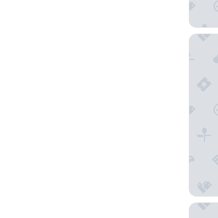
Royalton
Ladera R