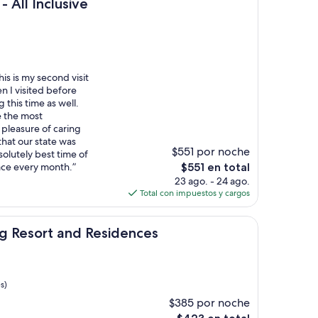
lusive
$1,890
 All Inclusive
his is my second visit
 I visited before
this time as well.
e the most
 pleasure of caring
hat our state was
$551 por noche
olutely best time of
El
ace every month.”
$551 en total
precio
23 ago. - 24 ago.
actual
Total con impuestos y cargos
es
de
 and Residences
$551
g Resort and Residences
s)
$385 por noche
El