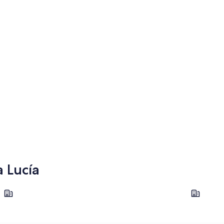
a Lucía
Gros Islet
Castries