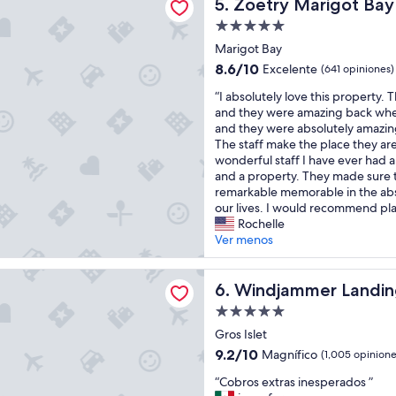
d
Zoetry Marigot Bay - All Inc
r
5. Zoetry Marigot Bay -
.
e
5
L
Propiedad
M
n
a
de
o
Marigot Bay
i
c
5.0
u
g
o
8.6
8.6/10
Excelente
(641 opiniones)
n
h
estrellas
m
de
“
t
“I absolutely love this property. T
t
i
10,
I
a
and they were amazing back when
s
d
Excelente,
a
i
and they were absolutely amazing 
f
a
(641
b
n
The staff make the place they ar
o
f
opiniones)
s
R
wonderful staff I have ever had a
r
u
o
e
and a property. They made sure t
o
e
l
s
remarkable memorable in the abs
u
b
u
o
our lives. I would recommend pl
r
u
t
r
Rochelle
h
e
e
t
Ver menos
o
n
l
t
n
a
y
o
e
.
mer Landing Resort and Residences
l
Windjammer Landing Resort
c
6. Windjammer Landin
y
E
o
e
m
n
Propiedad
v
l
o
g
de
e
Gros Islet
e
o
e
5.0
t
b
n
n
9.2
9.2/10
Magnífico
(1,005 opinione
h
r
estrellas
.
e
de
“
i
“Cobros extras inesperados ”
a
W
r
10,