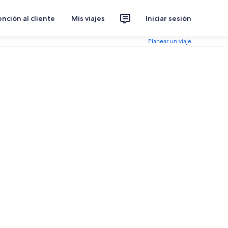
nción al cliente
Mis viajes
Iniciar sesión
Planear un viaje