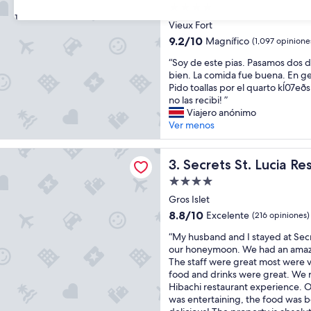
e
Propiedad
j
31
de
Vieux Fort
o
4.0
r
9.2
9.2/10
Magnífico
(1,097 opinione
estrellas
e
de
“
“Soy de este pias. Pasamos dos d
s
10,
S
bien. La comida fue buena. En gen
e
Magnífico,
o
Pido toallas por el quarto kĺ07eðs
x
(1,097
y
no las recibi! ”
p
opiniones)
d
Viajero anónimo
e
e
Ver menos
r
e
i
s
e
St. Lucia Resort & Spa All Inclusive Adults Only
t
Secrets St. Lucia Resort & Sp
3. Secrets St. Lucia Re
n
e
c
Propiedad
p
i
de
i
Gros Islet
a
4.0
a
s
8.8
8.8/10
Excelente
(216 opiniones)
s
estrellas
q
de
“
.
“My husband and I stayed at Secre
u
10,
M
P
our honeymoon. We had an amazi
e
Excelente,
y
a
The staff were great most were v
h
(216
h
s
food and drinks were great. We r
e
opiniones)
u
a
Hibachi restaurant experience. 
t
s
m
was entertaining, the food was b
e
b