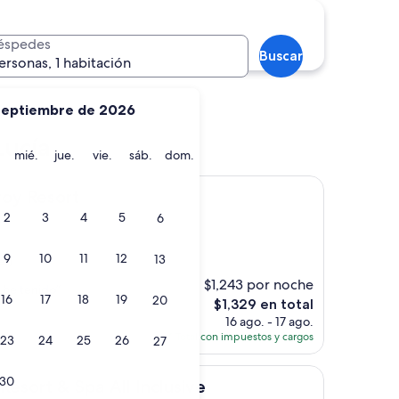
éspedes
Buscar
ersonas, 1 habitación
septiembre de 2026
Vieux Fort
Lucía
martes
miércoles
jueves
viernes
sábado
domingo
mié.
jue.
vie.
sáb.
dom.
rt
roy Resort
2
3
4
5
6
9
10
11
12
13
es)
$1,243 por noche
 he tenido”
16
17
18
19
20
El
$1,329 en total
precio
16 ago. - 17 ago.
actual
Total con impuestos y cargos
23
24
25
26
27
es
de
30
Spa All Inclusive
$1,329
esort & Spa All Inclusive