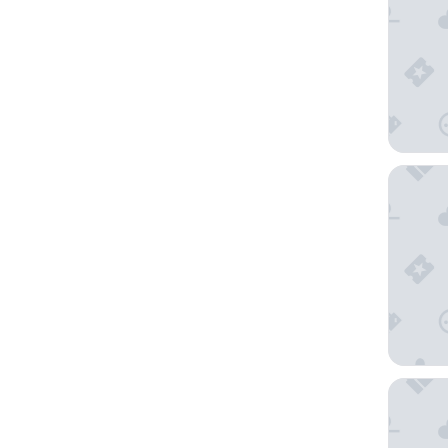
Ti Kaye 
Harbor C