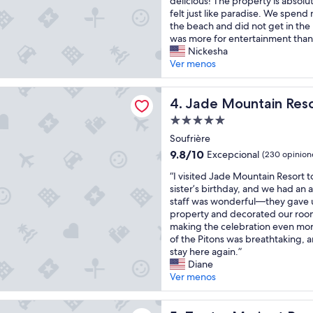
o
delicious! The property is absolut
n
a
s
felt just like paradise. We spend
i
n
d
the beach and did not get in the 
d
d
o
was more for entertainment than.
o
a
s
Nickesha
”
n
d
Ver menos
d
i
I
a
untain Resort
s
Jade Mountain Resort
s
4. Jade Mountain Res
t
.
Propiedad
a
F
de
y
Soufrière
u
5.0
e
e
9.8
9.8/10
Excepcional
(230 opinion
d
b
estrellas
de
“
a
“I visited Jade Mountain Resort 
a
10,
I
t
sister’s birthday, and we had an
s
Excepcional,
v
S
staff was wonderful—they gave us
t
(230
i
e
property and decorated our room
a
opiniones)
s
c
making the celebration even mor
n
i
r
of the Pitons was breathtaking, a
t
t
e
stay here again.”
e
e
t
Diane
b
d
s
Ver menos
i
J
f
e
a
o
n
arigot Bay - All Inclusive