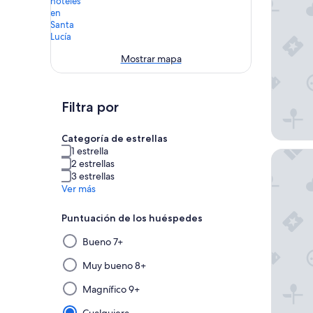
Mostrar mapa
Filtra por
Categoría de estrellas
1 estrella
Secrets 
2 estrellas
3 estrellas
Ver más
Puntuación de los huéspedes
Al
Bueno 7+
seleccionar
y
Muy bueno 8+
aplicar
Magnífico 9+
un
filtro
Cualquiera