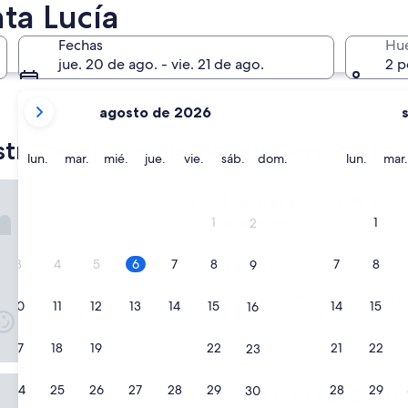
ta Lucía
Fechas
Hu
jue. 20 de ago. - vie. 21 de ago.
2 p
tus
agosto de 2026
meses
Gros Islet
Castries
actuales
tra selección de hoteles en Santa 
son
lunes
martes
miércoles
jueves
viernes
sábado
domingo
lunes
lun.
mar.
mié.
jue.
vie.
sáb.
dom.
lun.
mar.
August
ach, A Viceroy Resort
2026
Sugar Beach, A Viceroy Reso
1. Sugar Beach, A Vice
y
1
1
Propiedad
2
September
de
Soufrière
2026.
5.0
3
4
5
6
7
8
7
8
9
9.6
9.6/10
Excepcional
(650 opinion
estrellas
de
“
“De las mejores experiencias que
10,
10
11
12
13
14
15
14
15
16
D
Ana Karen
Excepcional,
e
Ver menos
(650
l
opiniones)
17
18
19
20
21
22
21
22
23
a
s
Bay Beach Resort & Spa All Inclusive
24
25
26
27
28
29
28
29
30
Coconut Bay Beach Resort & 
2. Coconut Bay Beach R
m