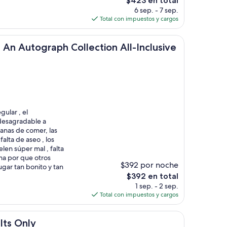
$423 en total
precio
6 sep. - 7 sep.
actual
Total con impuestos y cargos
es
de
ograph Collection All-Inclusive Resort
$423
, An Autograph Collection All-Inclusive
gular , el
 desagradable a
ganas de comer, las
alta de aseo , los
len súper mal , falta
ma por que otros
$392 por noche
ugar tan bonito y tan
El
$392 en total
precio
1 sep. - 2 sep.
actual
Total con impuestos y cargos
es
de
$392
lts Only