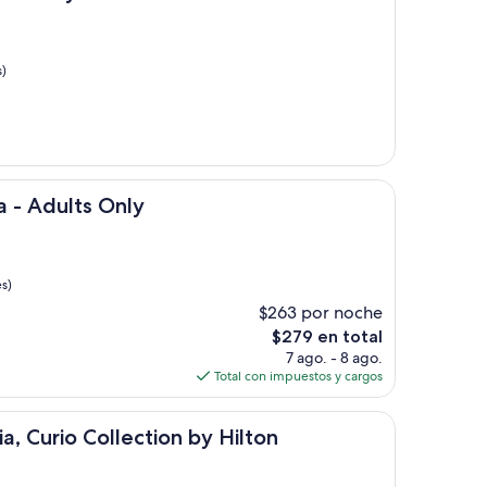
s)
s Only
a - Adults Only
s)
$263 por noche
El
$279 en total
precio
7 ago. - 8 ago.
actual
Total con impuestos y cargos
es
de
 Collection by Hilton
$279
ia, Curio Collection by Hilton