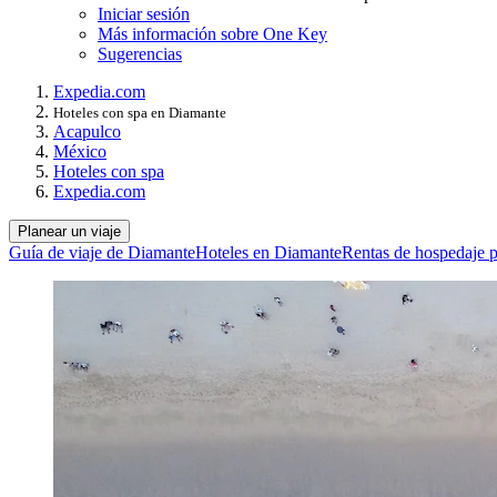
Iniciar sesión
Más información sobre One Key
Sugerencias
Expedia.com
Hoteles con spa en Diamante
Acapulco
México
Hoteles con spa
Expedia.com
Planear un viaje
Guía de viaje de Diamante
Hoteles en Diamante
Rentas de hospedaje p