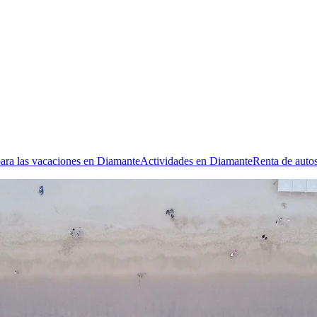
ara las vacaciones en Diamante
Actividades en Diamante
Renta de auto