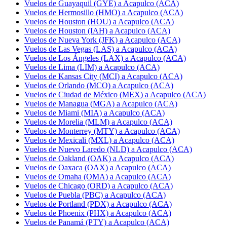
Vuelos de Guayaquil (GYE) a Acapulco (ACA)
Vuelos de Hermosillo (HMO) a Acapulco (ACA)
Vuelos de Houston (HOU) a Acapulco (ACA)
Vuelos de Houston (IAH) a Acapulco (ACA)
Vuelos de Nueva York (JFK) a Acapulco (ACA)
Vuelos de Las Vegas (LAS) a Acapulco (ACA)
Vuelos de Los Ángeles (LAX) a Acapulco (ACA)
Vuelos de Lima (LIM) a Acapulco (ACA)
Vuelos de Kansas City (MCI) a Acapulco (ACA)
Vuelos de Orlando (MCO) a Acapulco (ACA)
Vuelos de Ciudad de México (MEX) a Acapulco (ACA)
Vuelos de Managua (MGA) a Acapulco (ACA)
Vuelos de Miami (MIA) a Acapulco (ACA)
Vuelos de Morelia (MLM) a Acapulco (ACA)
Vuelos de Monterrey (MTY) a Acapulco (ACA)
Vuelos de Mexicali (MXL) a Acapulco (ACA)
Vuelos de Nuevo Laredo (NLD) a Acapulco (ACA)
Vuelos de Oakland (OAK) a Acapulco (ACA)
Vuelos de Oaxaca (OAX) a Acapulco (ACA)
Vuelos de Omaha (OMA) a Acapulco (ACA)
Vuelos de Chicago (ORD) a Acapulco (ACA)
Vuelos de Puebla (PBC) a Acapulco (ACA)
Vuelos de Portland (PDX) a Acapulco (ACA)
Vuelos de Phoenix (PHX) a Acapulco (ACA)
Vuelos de Panamá (PTY) a Acapulco (ACA)