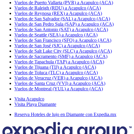
Vuelos de Puerto Vallarta (PVR) a Acapulco (ACA)
Vuelos de Raleigh (RDU) a Acapulco (ACA)
Vuelos de Reynosa (REX) a Acapulco (ACA)
Vuelos de San Salvador (SAL) a Acapulco (ACA)
Vuelos de San Pedro Sula (SAP) a Acapulco (ACA)
Vuelos de San Antonio (SAT) a Acapulco (ACA)
Vuelos de Seattle (SEA) a Acapulco (ACA)
Vuelos de San Francisco (SFO) a Acapulco (ACA)
Vuelos de San José (SJC) a Acapulco (ACA)
Vuelos de Salt Lake City (SLC) a Acapulco (ACA)
Vuelos de Sacramento (SMF) a Acapulco (ACA)
Vuelos de Tapachula (TAP) a Acapulco (ACA)
Vuelos de Tijuana (TIJ) a Acapulco (ACA)
Vuelos de Toluca (TLC) a Acapulco (ACA)
Vuelos de Veracruz (VER) a Acapulco (ACA)
Vuelos de Santa Cruz (VVI) a Acapulco (ACA)
Vuelos de Montreal (YUL) a Acapulco (ACA)
Visita Acapulco
Visita Playa Diamante
Reserva Hoteles de lujo en Diamante con Expedia.mx