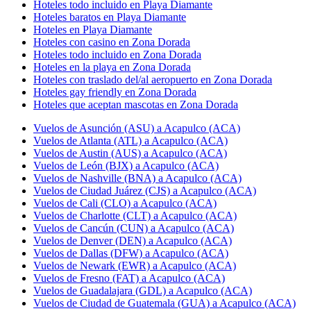
Hoteles todo incluido en Playa Diamante
Hoteles baratos en Playa Diamante
Hoteles en Playa Diamante
Hoteles con casino en Zona Dorada
Hoteles todo incluido en Zona Dorada
Hoteles en la playa en Zona Dorada
Hoteles con traslado del/al aeropuerto en Zona Dorada
Hoteles gay friendly en Zona Dorada
Hoteles que aceptan mascotas en Zona Dorada
Vuelos de Asunción (ASU) a Acapulco (ACA)
Vuelos de Atlanta (ATL) a Acapulco (ACA)
Vuelos de Austin (AUS) a Acapulco (ACA)
Vuelos de León (BJX) a Acapulco (ACA)
Vuelos de Nashville (BNA) a Acapulco (ACA)
Vuelos de Ciudad Juárez (CJS) a Acapulco (ACA)
Vuelos de Cali (CLO) a Acapulco (ACA)
Vuelos de Charlotte (CLT) a Acapulco (ACA)
Vuelos de Cancún (CUN) a Acapulco (ACA)
Vuelos de Denver (DEN) a Acapulco (ACA)
Vuelos de Dallas (DFW) a Acapulco (ACA)
Vuelos de Newark (EWR) a Acapulco (ACA)
Vuelos de Fresno (FAT) a Acapulco (ACA)
Vuelos de Guadalajara (GDL) a Acapulco (ACA)
Vuelos de Ciudad de Guatemala (GUA) a Acapulco (ACA)