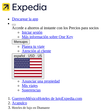
Descargar la app
Accede a ahorros al instante con los Precios para socios
Iniciar sesión
Más información sobre One Key
Mensajes
Planea tu viaje
Atención al cliente
español · USD · US
Anunciar una propiedad
Mis viajes
Sugerencias
Guerrero
México
Hoteles de lujo
Expedia.com
Acapulco
Hoteles de lujo en Diamante