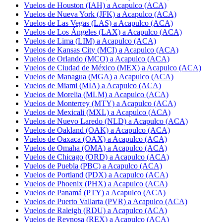
Vuelos de Houston (IAH) a Acapulco (ACA)
Vuelos de Nueva York (JFK) a Acapulco (ACA)
Vuelos de Las Vegas (LAS) a Acapulco (ACA)
Vuelos de Los Ángeles (LAX) a Acapulco (ACA)
Vuelos de Lima (LIM) a Acapulco (ACA)
Vuelos de Kansas City (MCI) a Acapulco (ACA)
Vuelos de Orlando (MCO) a Acapulco (ACA)
Vuelos de Ciudad de México (MEX) a Acapulco (ACA)
Vuelos de Managua (MGA) a Acapulco (ACA)
Vuelos de Miami (MIA) a Acapulco (ACA)
Vuelos de Morelia (MLM) a Acapulco (ACA)
Vuelos de Monterrey (MTY) a Acapulco (ACA)
Vuelos de Mexicali (MXL) a Acapulco (ACA)
Vuelos de Nuevo Laredo (NLD) a Acapulco (ACA)
Vuelos de Oakland (OAK) a Acapulco (ACA)
Vuelos de Oaxaca (OAX) a Acapulco (ACA)
Vuelos de Omaha (OMA) a Acapulco (ACA)
Vuelos de Chicago (ORD) a Acapulco (ACA)
Vuelos de Puebla (PBC) a Acapulco (ACA)
Vuelos de Portland (PDX) a Acapulco (ACA)
Vuelos de Phoenix (PHX) a Acapulco (ACA)
Vuelos de Panamá (PTY) a Acapulco (ACA)
Vuelos de Puerto Vallarta (PVR) a Acapulco (ACA)
Vuelos de Raleigh (RDU) a Acapulco (ACA)
Vuelos de Reynosa (REX) a Acapulco (ACA)