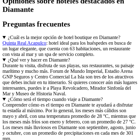
Opiniones sobre hoteles destacados en
Diamante
Preguntas frecuentes
¿Cuál es la mejor opción de hotel boutique en Diamante?
Quinta Real Acapulco
: hotel ideal para los huéspedes en busca de
un lugar elegante, que cuenta con 63 habitaciones, un restaurante
con vista al mar y un spa de servicio completo.
¿Qué ver y hacer en Diamante?
Durante tu visita, disfruta de sus playas, sus restaurantes, su paisaje
marítimo y mucho más. Forum de Mundo Imperial, Estadio Arena
GNP Seguros y Centro Comercial La Isla son tres de los atractivos
que debes incluir en tu itinerario. Si quieres conocer aún más lugares
interesantes, puedes ir a Playa Revolcadero, Mirador Sinfonía del
Mar y Museo de Historia Naval.
¿Cómo será el tiempo cuando viaje a Diamante?
Comprender cómo es el tiempo en Diamante te ayudará a disfrutar
tu estadía al máximo. Por lo general, los meses más cálidos son
mayo y abril, con una temperatura promedio de 28 °C, mientras que
los meses más fríos son enero y febrero, con un promedio de 27 °C.
Los meses más lluviosos en Diamante son septiembre, agosto, junio
y octubre, con un promedio de precipitaciones en cada mes de 301
mm.