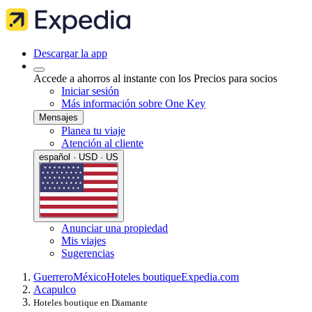
Descargar la app
Accede a ahorros al instante con los Precios para socios
Iniciar sesión
Más información sobre One Key
Mensajes
Planea tu viaje
Atención al cliente
español · USD · US
Anunciar una propiedad
Mis viajes
Sugerencias
Guerrero
México
Hoteles boutique
Expedia.com
Acapulco
Hoteles boutique en Diamante