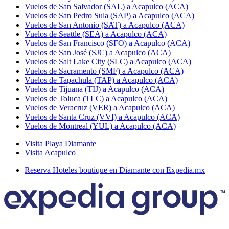
Vuelos de San Salvador (SAL) a Acapulco (ACA)
Vuelos de San Pedro Sula (SAP) a Acapulco (ACA)
Vuelos de San Antonio (SAT) a Acapulco (ACA)
Vuelos de Seattle (SEA) a Acapulco (ACA)
Vuelos de San Francisco (SFO) a Acapulco (ACA)
Vuelos de San José (SJC) a Acapulco (ACA)
Vuelos de Salt Lake City (SLC) a Acapulco (ACA)
Vuelos de Sacramento (SMF) a Acapulco (ACA)
Vuelos de Tapachula (TAP) a Acapulco (ACA)
Vuelos de Tijuana (TIJ) a Acapulco (ACA)
Vuelos de Toluca (TLC) a Acapulco (ACA)
Vuelos de Veracruz (VER) a Acapulco (ACA)
Vuelos de Santa Cruz (VVI) a Acapulco (ACA)
Vuelos de Montreal (YUL) a Acapulco (ACA)
Visita Playa Diamante
Visita Acapulco
Reserva Hoteles boutique en Diamante con Expedia.mx