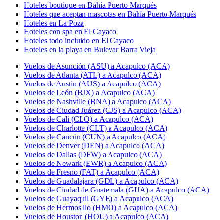
Hoteles boutique en Bahía Puerto Marqués
Hoteles que aceptan mascotas en Bahía Puerto Marqués
Hoteles en La Poza
Hoteles con spa en El Cayaco
Hoteles todo incluido en El Cayaco
Hoteles en la playa en Bulevar Barra Vieja
Vuelos de Asunción (ASU) a Acapulco (ACA)
Vuelos de Atlanta (ATL) a Acapulco (ACA)
Vuelos de Austin (AUS) a Acapulco (ACA)
Vuelos de León (BJX) a Acapulco (ACA)
Vuelos de Nashville (BNA) a Acapulco (ACA)
Vuelos de Ciudad Juárez (CJS) a Acapulco (ACA)
Vuelos de Cali (CLO) a Acapulco (ACA)
Vuelos de Charlotte (CLT) a Acapulco (ACA)
Vuelos de Cancún (CUN) a Acapulco (ACA)
Vuelos de Denver (DEN) a Acapulco (ACA)
Vuelos de Dallas (DFW) a Acapulco (ACA)
Vuelos de Newark (EWR) a Acapulco (ACA)
Vuelos de Fresno (FAT) a Acapulco (ACA)
Vuelos de Guadalajara (GDL) a Acapulco (ACA)
Vuelos de Ciudad de Guatemala (GUA) a Acapulco (ACA)
Vuelos de Guayaquil (GYE) a Acapulco (ACA)
Vuelos de Hermosillo (HMO) a Acapulco (ACA)
Vuelos de Houston (HOU) a Acapulco (ACA)