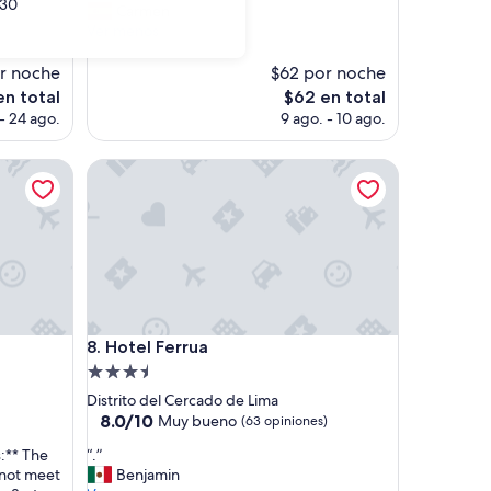
30
a
Carmen
(276
r
Ver menos
opiniones)
e
c
r noche
$62 por noche
í
El
en total
$62 en total
a
o
precio
- 24 ago.
9 ago. - 10 ago.
u
actual
n
es
h
Hotel Ferrua
de
o
$62
s
t
a
l
m
á
s
Hotel Ferrua
q
8. Hotel Ferrua
u
Propiedad
e
de
Distrito del Cercado de Lima
u
3.5
8.0
8.0/10
Muy bueno
(63 opiniones)
n
de
estrellas
h
“
s:** The
“.”
10,
o
.
 not meet
Benjamin
Muy
t