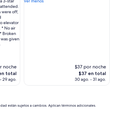
”
a 3-star
Ver menos
bueno,
e
nattended.
(63
l
n were off,
opiniones)
d
d
e
o elevator
3
 * No air
e
 * Broken
s
 was given
t
n
r
e
l
l
r noche
$37 por noche
a
El
en total
$37 en total
s
o
precio
- 29 ago.
30 ago. - 31 ago.
.
actual
”
es
de
$37
idad están sujetos a cambios. Aplican términos adicionales.