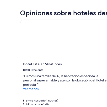
en
n
las
a
últimas
Opiniones sobre hoteles des
l
24
a
horas,
m
Hotel Estelar Miraflores
con
a
base
b
en
l
una
e
estancia
y
de
e
1
l
noche
d
para
e
2
s
Hotel Estelar Miraflores
adultos.
a
10/10
Excelente
Los
y
precios
"Fuimos una familia de 4 , la habitación espaciosa, el
u
y
personal súper amable y atento , la ubicación del Hotel e
n
la
perfecta ."
o
disponibilidad
Ver menos
c
están
o
sujetos
n
Flor
(se hospedó 1 noches)
a
t
Publicada hace 1 día
cambios.
i