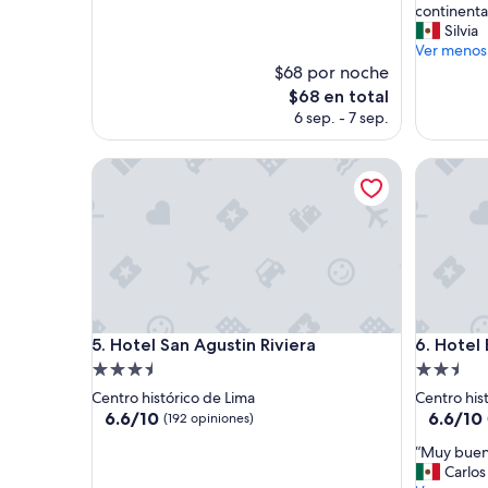
a
continenta
(442
(34
s
Silvia
opiniones)
opinione
p
Ver menos
a
$68 por noche
r
El
$68 en total
e
precio
6 sep. - 7 sep.
d
actual
e
es
Hotel San Agustin Riviera
s
Hotel El 
de
y
$68
p
i
s
o
s
e
s
Hotel San Agustin Riviera
Hotel El 
t
5. Hotel San Agustin Riviera
6. Hotel
a
Propiedad
Propieda
b
de
de
Centro histórico de Lima
Centro his
a
3.5
2.5
6.6
6.6
6.6/10
6.6/10
(192 opiniones)
n
de
de
estrellas
estrellas
s
“
“Muy buen
10,
10,
u
M
Carlos
(192
(56
c