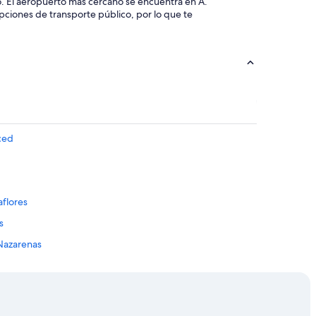
o. El aeropuerto más cercano se encuentra en A.
pciones de transporte público, por lo que te
ced
aflores
s
 Nazarenas
Aliaga
a
rio