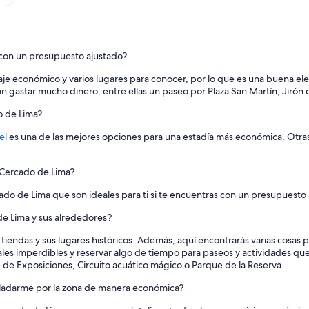
l
y
m
a
n
s con un presupuesto ajustado?
a
g
je económico y varios lugares para conocer, por lo que es una buena el
e
sin gastar mucho dinero, entre ellas un paseo por Plaza San Martín, Jirón
d
o de Lima?
a
n
el
es una de las mejores opciones para una estadía más económica. Otr
d
d
i
l Cercado de Lima?
d
n
ado de Lima que son ideales para ti si te encuentras con un presupuesto 
o
t
 de Lima y sus alrededores?
m
e
tiendas y sus lugares históricos. Además, aquí encontrarás varias cosas pa
e
ales imperdibles y reservar algo de tiempo para paseos y actividades que
t
 de Exposiciones, Circuito acuático mágico o Parque de la Reserva.
t
asladarme por la zona de manera económica?
h
e