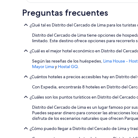
Aplican
n
términos
e
Preguntas frecuentes
adicionales.
n
t
¿Qué tal es Distrito del Cercado de Lima para los turista
a
l
Distrito del Cercado de Lima tiene opciones de hospeda
e
limitado. Este destino ofrece opciones para recorrerlo 
r
a
¿Cuál es el mejor hotel económico en Distrito del Cercad
b
u
Según las reseñas de los huéspedes,
Lima House - Host
e
Mayor Lima
y
Hostal GQ
.
n
o
¿Cuántos hoteles a precios accesibles hay en Distrito de
!
Con Expedia, encontrarás 8 hoteles en Distrito del Cerc
”
¿Cuáles son los puntos turísticos en Distrito del Cercado
Distrito del Cercado de Lima es un lugar famoso por sus 
Puedes separar dinero para conocer las atracciones loc
disfruta de los escenarios naturales que ofrecen Parque
¿Cómo puedo llegar a Distrito del Cercado de Lima y tr