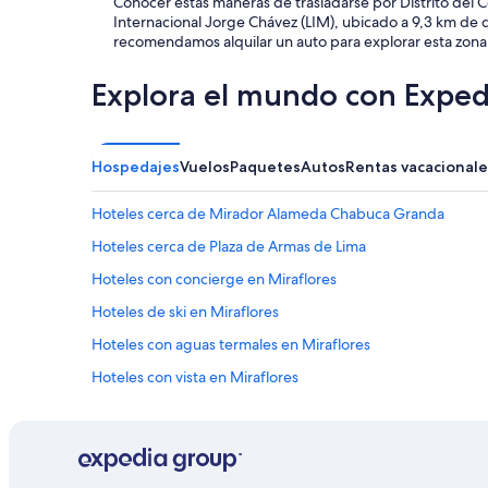
Conocer estas maneras de trasladarse por Distrito del 
Internacional Jorge Chávez (LIM), ubicado a 9,3 km de 
recomendamos alquilar un auto para explorar esta zona
Explora el mundo con Exped
Hospedajes
Vuelos
Paquetes
Autos
Rentas vacacionale
Hoteles cerca de Mirador Alameda Chabuca Granda
Hoteles cerca de Plaza de Armas de Lima
Hoteles con concierge en Miraflores
Hoteles de ski en Miraflores
Hoteles con aguas termales en Miraflores
Hoteles con vista en Miraflores
Hoteles cerca de Plaza San Martín
Hoteles 2 estrellas en Barrio Chino
Hoteles cerca de Centro Cultural San Marcos