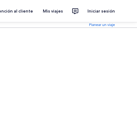
nción al cliente
Mis viajes
Iniciar sesión
Planear un viaje