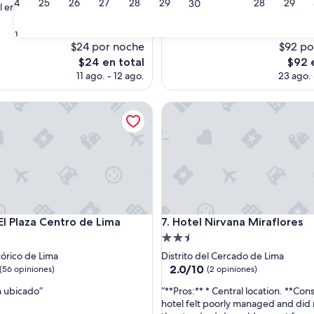
24
25
26
27
28
29
28
29
30
s
l era bueno!”
Fernando
(927
u
Ver menos
s)
opiniones)
n
31
l
$24 por noche
$92 po
i
El
El
$24 en total
$92 
n
precio
preci
11 ago. - 12 ago.
23 ago. 
d
actual
actual
o
es
es
Plaza Centro de Lima
h
Hotel Nirvana Miraflores
de
de
o
$24
$92
t
e
l
,
p
a
r
Plaza Centro de Lima
Hotel Nirvana Miraflores
a
 El Plaza Centro de Lima
7. Hotel Nirvana Miraflores
f
d
Propiedad
i
de
tórico de Lima
Distrito del Cercado de Lima
n
2.5
2.0
2.0/10
(56 opiniones)
(2 opiniones)
e
de
estrellas
s
“
 ubicado”
“**Pros:** * Central location. **Con
10,
d
*
hotel felt poorly managed and did
(2
e