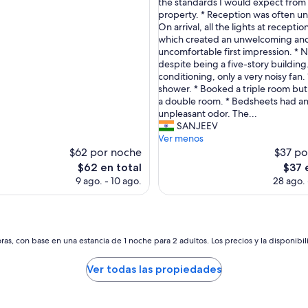
*
the standards I would expect from 
s)
opiniones)
u
P
property. * Reception was often u
n
r
On arrival, all the lights at receptio
c
o
which created an unwelcoming an
o
s
uncomfortable first impression. * N
n
:
despite being a five-story building.
g
*
conditioning, only a very noisy fan.
r
*
shower. * Booked a triple room but
e
*
a double room. * Bedsheets had a
s
C
unpleasant odor. The...
o
e
SANJEEV
.
n
Ver menos
L
t
$62 por noche
$37 po
a
r
El
El
$62 en total
$37 
z
a
precio
preci
9 ago. - 10 ago.
28 ago. 
o
l
actual
actual
n
l
es
es
a
o
de
de
n
c
$62
$37
o
a
as, con base en una estancia de 1 noche para 2 adultos. Los precios y la disponibil
e
t
s
i
d
Ver todas las propiedades
o
e
n
l
.
o