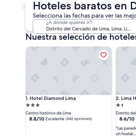
Hoteles baratos en D
8 ago. - 9 ago.
Próximo fin de semana
Selecciona las fechas para ver las mej
14 ago. - 16 ago.
¿A dónde quieres ir?
Nuestra selección de hotele
Hotel Diamond Lima
Lima Hou
Hotel Diamond Lima
Lima Hou
1. Hotel Diamond Lima
2. Lima 
Propiedad
Propieda
de
de
Centro histórico de Lima
Distrito d
3.0
1.5
8.8
8.6
8.8/10
8.6/10
Excelente
(442 opiniones)
de
de
estrellas
estrellas
“
“Las pared
10,
10,
L
un hostal…
Excelente,
Excelent