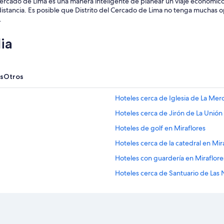
Cercado de Lima es una manera inteligente de planear un viaje económic
s
distancia. Es posible que Distrito del Cercado de Lima no tenga muchas o
t
.
a
n
ia
d
a
r
d
s
s
Otros
I
w
Hoteles cerca de Iglesia de La Mer
o
u
Hoteles cerca de Jirón de La Unión
l
Hoteles de golf en Miraflores
d
e
Hoteles cerca de la catedral en Mir
x
p
Hoteles con guardería en Miraflore
e
Hoteles cerca de Santuario de Las
c
t
Hoteles cerca de Casa virreinal de 
f
r
Hoteles cerca de Casa de Osambel
o
Hoteles cerca de Parque Universita
m