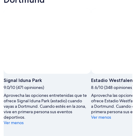
próximo
10
fin
ago
de
-
semana,
11
14
ago
ago
-
16
ago
Foto por Kaya Ercan
Foto
de
Signal Iduna Park
Estadio Westfalenh
uso
9.0/10 (471 opiniones)
8.6/10 (348 opiniones)
libre
Aprovecha las opciones entretenidas que te
Aprovecha las opciones
por
ofrece Signal Iduna Park (estadio) cuando
ofrece Estadio Westfal
Kaya
vayas a Dortmund. Cuando estés en la zona,
a Dortmund. Cuando esté
Ercan
vive en primera persona sus eventos
primera persona sus ev
deportivos.
Ver menos
Ver menos