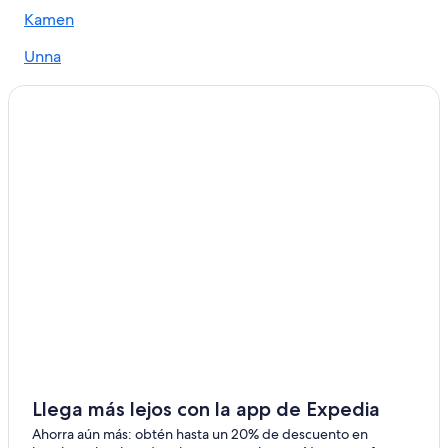
Kamen
Unna
Luenen
Herdecke
Witten
Schwerte
Holzwickede
Waltrop
Llega más lejos con la app de Expedia
Ahorra aún más: obtén hasta un 20% de descuento en