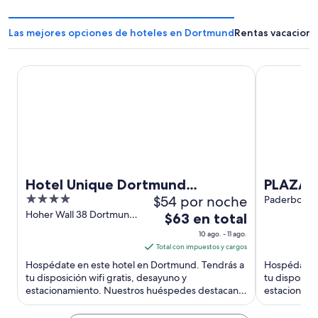
Las mejores opciones de hoteles en Dortmund
Rentas vacacion
Hotel Unique Dortmund Hauptbahnhof
PLAZA INN 
Hotel Unique Dortmund
PLAZA I
4
$54 por noche
Hauptbahnhof
Dortmu
Paderborner
Dortmund
out
Hoher Wall 38 Dortmund
El
$63 en total
NW
of
precio
10 ago. - 11 ago.
5
es
Total con impuestos y cargos
de
Hospédate en este hotel en Dortmund. Tendrás a
Hospédate e
$63
tu disposición wifi gratis, desayuno y
tu disposici
estacionamiento. Nuestros huéspedes destacan
en
estacionami
la atención del personal en ...
la atención d
total