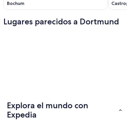
Bochum
Castrop
Lugares parecidos a Dortmund
Essen
Hannove
Essen
Hannove
Explora el mundo con
Expedia