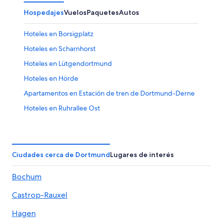
Hospedajes
Vuelos
Paquetes
Autos
Hoteles en Borsigplatz
Hoteles en Scharnhorst
Hoteles en Lütgendortmund
Hoteles en Hörde
Apartamentos en Estación de tren de Dortmund-Derne
Hoteles en Ruhrallee Ost
Hoteles cerca de Exposición mundial trabajos de la
DASA
Hoteles cerca de Estación de tren Dortmund-Hörde
Ciudades cerca de Dortmund
Lugares de interés
Hoteles cerca de Estación de tren
Bochum
Hoteles en Aplerbeck
Hostales en Estación de tren
Castrop-Rauxel
Hoteles en Barop
Hagen
Hoteles en Annen