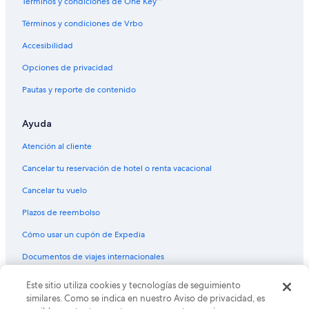
Términos y condiciones de One Key™
Términos y condiciones de Vrbo
Accesibilidad
Opciones de privacidad
Pautas y reporte de contenido
Ayuda
Atención al cliente
Cancelar tu reservación de hotel o renta vacacional
Cancelar tu vuelo
Plazos de reembolso
Cómo usar un cupón de Expedia
Documentos de viajes internacionales
© 2026 Expedia, Inc., una empresa de Expedia Group. Todos los
Este sitio utiliza cookies y tecnologías de seguimiento
derechos reservados. Expedia y el logo de Expedia son marcas
similares. Como se indica en nuestro Aviso de privacidad, es
registradas o marcas comerciales de Expedia, Inc. CST# 2029030-50.