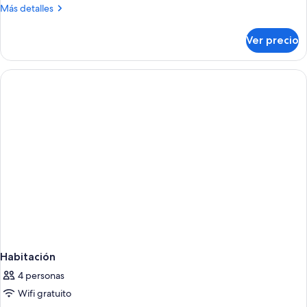
Más
Más detalles
detalles
sobre
Ver precio
Habitación
Habitación
4 personas
Wifi gratuito