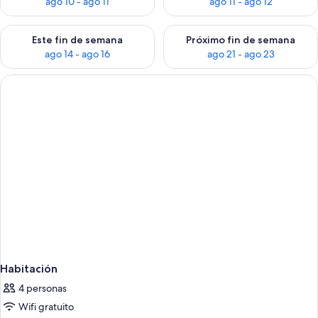
ago 10 - ago 11
ago 11 - ago 12
Consulta la disponibilidad para este fin de semana ago 14 - ag
Consulta la disponibilidad pa
Este fin de semana
Próximo fin de semana
ago 14 - ago 16
ago 21 - ago 23
Habitación
4 personas
Wifi gratuito