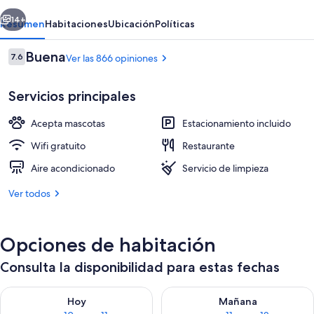
erior
Siguiente
14+
Resumen
Habitaciones
Ubicación
Políticas
Opiniones
Buena
7.6
Ver las 866 opiniones
7.6 de 10,
Servicios principales
Acepta mascotas
Estacionamiento incluido
Wifi gratuito
Restaurante
Aire acondicionado
Servicio de limpieza
Escritorio, wifi gratis y ropa de cama
Ver todos
Opciones de habitación
Consulta la disponibilidad para estas fechas
Consulta la disponibilidad para hoy ago 10 - ago 11
Consulta la disponibilidad par
Hoy
Mañana