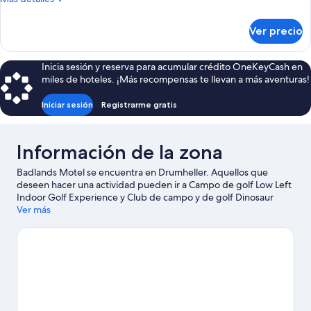
detalles
sobre
Ver precio
Habitación
Inicia sesión y reserva para acumular crédito OneKeyCash en
miles de hoteles. ¡Más recompensas te llevan a más aventuras!
Iniciar sesión
Registrarme gratis
Información de la zona
Badlands Motel se encuentra en Drumheller. Aquellos que
deseen hacer una actividad pueden ir a Campo de golf Low Left
Indoor Golf Experience y Club de campo y de golf Dinosaur
Trail, mientras que quienes quieran apreciar la belleza natural
Ver más
del área pueden visitar Formación natural Drumheller Hoodoos y
Parque provincial Midland. También vale la pena conocer The
Fossil Shop Inc y Centro del descubrimiento de dinosaurios
Fossil World.
Visita nuestra guía de Drumheller
Ver más moteles en Drumheller