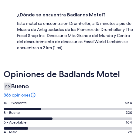
¿Dónde se encuentra Badlands Motel?
Este motel se encuentra en Drumheller, a 15 minutos a pie de
Museo de Antigüedades de los Pioneros de Drumheller y The
Fossil Shop Inc. Dinosaurio Más Grande del Mundo y Centro
del descubrimiento de dinosaurios Fossil World también se
encuentran a 2 km (1 mi).
Opiniones
Opiniones de Badlands Motel
Bueno
7.6
866 opiniones
Puntuación
10 - Excelente
254
de
Puntuación
8 - Bueno
330
10,
de
es
Puntuación
6 - Aceptable
164
8,
decir,
de
es
Puntuación
4 - Malo
72
Excelente.
6,