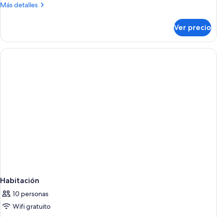
Más
Más detalles
detalles
sobre
Ver precio
Habitación
Habitación
10 personas
Wifi gratuito