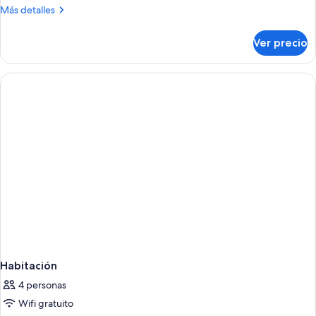
Más
Más detalles
detalles
sobre
Ver precio
Habitación
Habitación
4 personas
Wifi gratuito