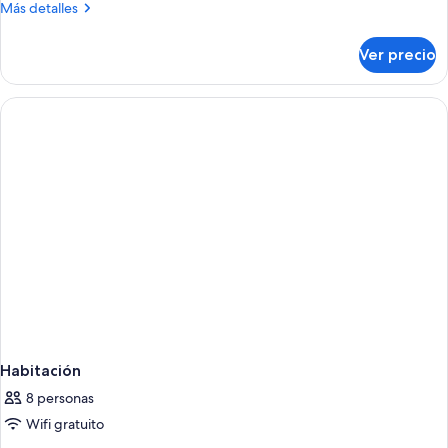
Más
Más detalles
detalles
sobre
Ver precio
Habitación
Habitación
8 personas
Wifi gratuito