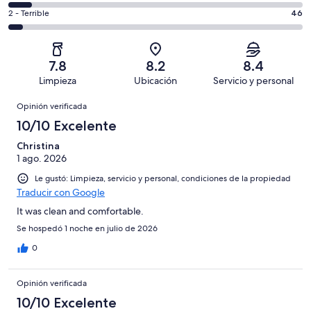
decir,
de
Basada
es
Puntuación
2 - Terrible
46
Bueno.
4,
en
decir,
de
Basada
es
254
Aceptable.
2,
en
decir,
de
Basada
es
330
Malo.
7.8
8.2
8.4
866
en
decir,
de
Basada
Limpieza
Ubicación
Servicio y personal
opiniones
164
Terrible.
866
en
Opiniones
de
Basada
opiniones
Opinión verificada
72
866
en
de
10/10 Excelente
opiniones
46
866
de
Christina
opiniones
1 ago. 2026
866
opiniones
Le gustó: Limpieza, servicio y personal, condiciones de la propiedad
Traducir con Google
It was clean and comfortable.
Se hospedó 1 noche en julio de 2026
0
Opinión verificada
10/10 Excelente