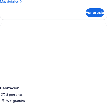
Más
Más detalles
detalles
sobre
Ver precio
Habitación
Habitación
8 personas
Wifi gratuito