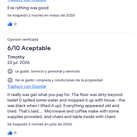
Eve rything was good
Se hospedó 2 noches en marzo de 2026
0
Opinión verificada
6/10 Aceptable
Timothy
23 jul. 2026
Le gustó: Servicio y personal y servicios
No le gustó: Limpieza y condiciones de la propiedad
Traducir con Google
It really was get what you pay for. The floor was dirty beyond
belief (I spilled some water and mopped it up with tissue - the
was black when I lifted it up). Everything appeared old and
tired. That’s said…. Microwave and coffee make with some
supplies provided, and chairs and table inside with chairs
outside should you want to use them. The aircon works just fine.
Se hospedó 3 noches en julio de 2026
The lady who checked us in was lovely. It’s clear that some work
is ongoing in the motel as workmen were there at some point.
0