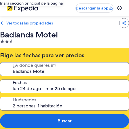
Ir a la sección principal de la página
Descargar la app
Ver todas las propiedades
Badlands Motel
Propiedad
de
2.5
Elige las fechas para ver precios
estrellas
¿A dónde quieres ir?
Fechas
Huéspedes
Buscar