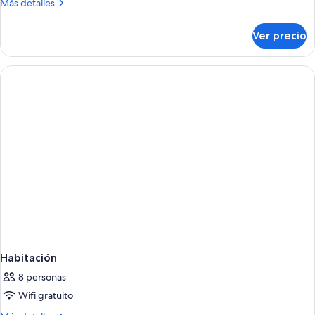
Más
Más detalles
detalles
sobre
Ver precio
Habitación
Habitación
8 personas
Wifi gratuito