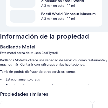
dinosaurios Fossil World
A 3 min en auto
- 1.1 mi
Fossil World Dinosaur Museum
A 3 min en auto
- 1.1 mi
Información de la propiedad
Badlands Motel
Este motel cerca de Museo Real Tyrrell
Badlands Motel te ofrece una variedad de servicios, como restaurante y
muchos más. Contarás con wifi gratis en las habitaciones.
También podrás disfrutar de otros servicios, como:
Estacionamiento gratis
Estacionamiento para casas rodantes, autobuses y camiones y
asadores
Propiedades similares
Los clientes dejan muy buenas opiniones de aspectos como la
atención del personal
Econo Lodge Inn & Suites
Travelo