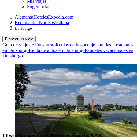
Mis viajes
Sugerencias
Alemania
Hoteles
Expedia.com
Renania del Norte-Westfalia
Duisburgo
Planear un viaje
Guía de viaje de Duisburgo
Rentas de hospedaje para las vacaciones
en Duisburgo
Renta de autos en Duisburgo
Paquetes vacacionales en
Duisburgo
Hoteles en Duisburgo desde $58