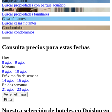
Parque acuático
Buscar propiedades con parque acuático
Familias
Buscar propiedades familiares
Casas flotantes
Buscar casas flotantes
Condominios
Buscar condominios
Consulta precios para estas fechas
Hoy
8 ago. - 9 ago.
Mañana
9 ago. - 10 ago.
Próximo fin de semana
14 ago. - 16 ago.
En dos semanas
21 ago. - 23 ago.
Ver en el mapa
Filtrar
Nuestra selección de hoteles en Duisburgo