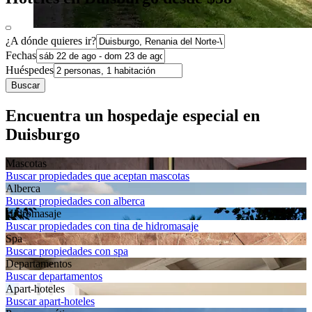
¿A dónde quieres ir?
Fechas
Huéspedes
Buscar
Encuentra un hospedaje especial en
Duisburgo
Mascotas
Buscar propiedades que aceptan mascotas
Alberca
Buscar propiedades con alberca
Hidromasaje
Buscar propiedades con tina de hidromasaje
Spa
Buscar propiedades con spa
Departa­mentos
Buscar departamentos
Apart-hoteles
Buscar apart-hoteles