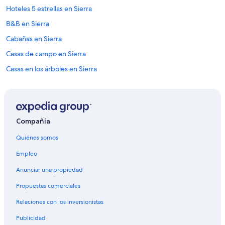
Hoteles 5 estrellas en Sierra
B&B en Sierra
Cabañas en Sierra
Casas de campo en Sierra
Casas en los árboles en Sierra
Casas rurales en Sierra
Resorts en Sierra
Apartamentos en Sierra
Compañía
Hoteles haciendas en Sierra
Quiénes somos
Ranchos en Sierra
Empleo
Hostales en Sierra
Anunciar una propiedad
Apart-Hoteles en Sierra
Propuestas comerciales
Hoteles con spa en Sierra
Relaciones con los inversionistas
Hoteles de lujo en Sierra
Publicidad
Hoteles ecológicos en Sierra