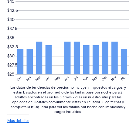
$45
n
a
$42.5
e
$40
x
p
$37.5
e
r
$35
i
$32.5
e
n
$30
c
i
$27.5
a
$25
a
Ago.
May.
Nov.
Ene.
Feb.
Mar.
Jun.
Sep.
Oct.
Abr.
Dic.
Jul.
l
t
Los datos de tendencias de precios no incluyen impuestos ni cargos, y
a
están basados en el promedio de las tarifas base por noche para 2
m
adultos encontradas en los últimos 7 días en nuestro sitio para las
opciones de Hostales comúnmente vistas en Ecuador. Elige fechas y
e
completa la búsqueda para ver los totales por noche con impuestos y
n
cargos incluidos.
t
e
Más
Más detalles
r
detalles
e
sobre
c
las