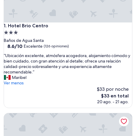
Hotel Brio Centro
1. Hotel Brio Centro
Propiedad
de
Baños de Agua Santa
3.0
8.6
8.6/10
Excelente
(126 opiniones)
de
estrellas
“
“Ubicación excelente, atmósfera acogedora, alojamiento cómodo y
10,
U
bien cuidado, con gran atención al detalle; ofrece una relación
Excelente,
b
calidad-precio sobresaliente y una experiencia altamente
(126
i
recomendable.”
opiniones)
c
Maribel
a
Ver menos
c
$33 por noche
i
El
$33 en total
ó
precio
20 ago. - 21 ago.
n
actual
e
es
x
Secret Garden - Hostel
de
c
$33
e
l