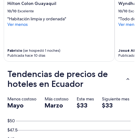
cambios.
Hilton Colon Guayaquil
Wyndham
d
Aplican
a
10/10
Excelente
10/10
Excel
términos
d
"Habitación limpia y ordenada"
"Todo de m
adicionales.
-
Ver menos
Ver meno
p
r
e
c
i
Fabricio
(se hospedó 1 noches)
Josué Abr
o
Publicada hace 10 días
Publicada 
s
o
b
Tendencias de precios de
r
hoteles en Ecuador
e
s
a
l
Menos costoso
Más costoso
Este mes
Siguiente mes
i
Mayo
Marzo
$33
$33
e
n
t
$50
e
$47.5
y
u