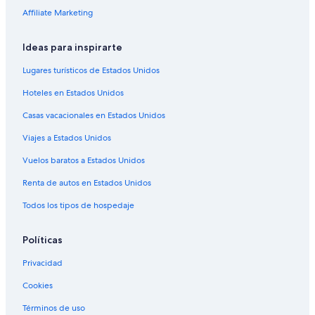
Hoteles familiares en Sierra
Affiliate Marketing
Hoteles históricos en Sierra
Ideas para inspirarte
Hoteles románticos en Sierra
Lugares turísticos de Estados Unidos
Hoteles baratos en Sierra
Hoteles en Estados Unidos
Hoteles cerca del lago en Sierra
Casas vacacionales en Estados Unidos
Hoteles con aguas termales en Sierra
Viajes a Estados Unidos
Hoteles con aire acondicionado en Sierra
Hoteles con área de juegos en Sierra
Vuelos baratos a Estados Unidos
Hoteles con alberca en Sierra
Renta de autos en Estados Unidos
Hoteles con hidromasaje en Sierra
Todos los tipos de hospedaje
Hoteles cerca de viñedos en Sierra
Políticas
Hoteles que aceptan mascotas en Sierra
Privacidad
Vacaciones solo para adultos en Sierra
Cookies
Hoteles en Sierra
Lodges en Sierra
Términos de uso