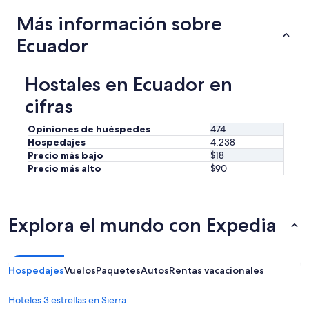
o
tendencias
Más información sobre
de
m
precios
e
Ecuador
n
d
a
Hostales en Ecuador en
b
l
cifras
e
.
Opiniones de huéspedes
474
”
Hospedajes
4,238
Precio más bajo
$18
Precio más alto
$90
Explora el mundo con Expedia
Hospedajes
Vuelos
Paquetes
Autos
Rentas vacacionales
Hoteles 3 estrellas en Sierra