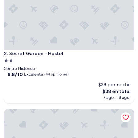
e
n
t
e
,
a
t
m
ó
s
Secret Garden - Hostel
2. Secret Garden - Hostel
f
Propiedad
e
de
r
Centro Histórico
2.0
a
8.8
8.8/10
Excelente
(44 opiniones)
a
de
estrellas
$38 por noche
c
10,
o
Excelente,
El
$38 en total
g
(44
precio
7 ago. - 8 ago.
e
opiniones)
actual
d
es
Dreamkapture Hostel
o
de
r
$38
a
,
a