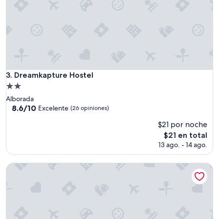
l
o
j
a
m
i
e
n
t
Dreamkapture Hostel
3. Dreamkapture Hostel
o
Propiedad
c
de
Alborada
ó
2.0
8.6
8.6/10
Excelente
m
(26 opiniones)
de
estrellas
o
$21 por noche
10,
d
Excelente,
El
o
$21 en total
(26
precio
y
13 ago. - 14 ago.
opiniones)
actual
b
es
i
Viajero Quito Hostel
de
e
$21
n
c
u
i
d