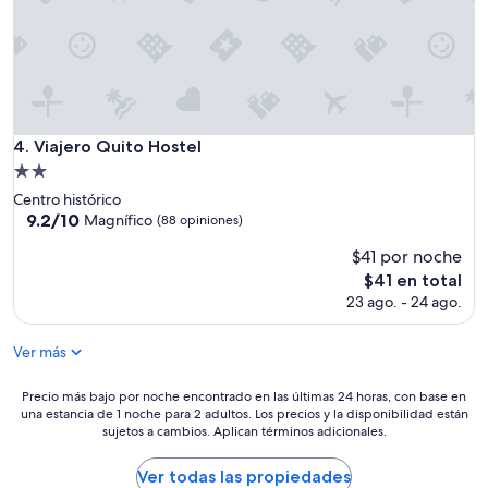
a
d
o
,
c
o
n
Viajero Quito Hostel
4. Viajero Quito Hostel
g
r
Propiedad
a
de
Centro histórico
n
2.0
9.2
9.2/10
Magnífico
(88 opiniones)
a
de
estrellas
t
$41 por noche
10,
e
Magnífico,
El
$41 en total
n
(88
precio
23 ago. - 24 ago.
c
opiniones)
actual
i
es
ó
Ver más
de
n
$41
a
Precio
Precio más bajo por noche encontrado en las últimas 24 horas, con base en
l
una estancia de 1 noche para 2 adultos. Los precios y la disponibilidad están
más
d
sujetos a cambios. Aplican términos adicionales.
bajo
e
por
t
noche
Ver todas las propiedades
a