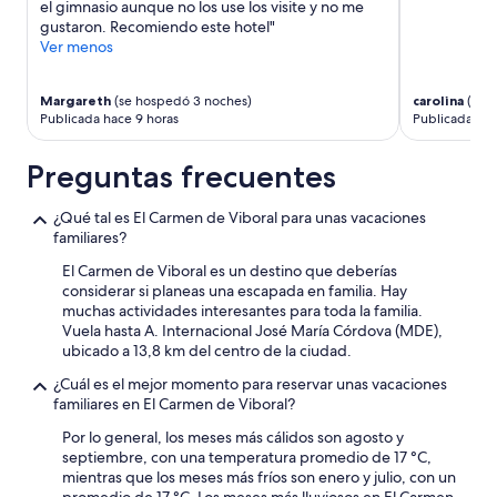
el gimnasio aunque no los use los visite y no me
a
gustaron. Recomiendo este hotel"
b
Ver menos
l
e
”
Margareth
(se hospedó 3 noches)
carolina
(se h
Publicada hace 9 horas
Publicada hac
Preguntas frecuentes
¿Qué tal es El Carmen de Viboral para unas vacaciones
familiares?
El Carmen de Viboral es un destino que deberías
considerar si planeas una escapada en familia. Hay
muchas actividades interesantes para toda la familia.
Vuela hasta A. Internacional José María Córdova (MDE),
ubicado a 13,8 km del centro de la ciudad.
¿Cuál es el mejor momento para reservar unas vacaciones
familiares en El Carmen de Viboral?
Por lo general, los meses más cálidos son agosto y
septiembre, con una temperatura promedio de 17 °C,
mientras que los meses más fríos son enero y julio, con un