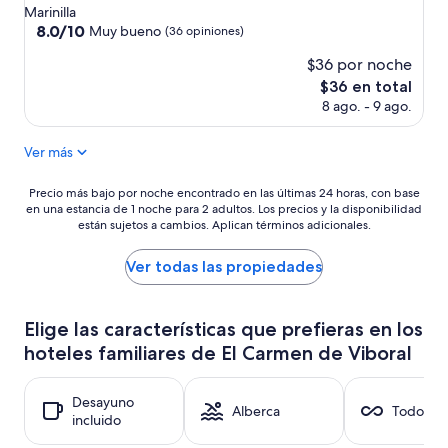
e
de
Marinilla
p
2.5
8.0
8.0/10
Muy bueno
(36 opiniones)
o
de
estrellas
n
$36 por noche
10,
e
Muy
El
$36 en total
u
bueno,
precio
8 ago. - 9 ago.
n
(36
actual
v
opiniones)
es
e
Ver más
de
n
$36
t
Precio
Precio más bajo por noche encontrado en las últimas 24 horas, con base
i
en una estancia de 1 noche para 2 adultos. Los precios y la disponibilidad
más
l
están sujetos a cambios. Aplican términos adicionales.
bajo
a
por
d
noche
Ver todas las propiedades
o
encontrado
r
en
.
las
Elige las características que prefieras en los
Y
últimas
l
hoteles familiares de El Carmen de Viboral
24
a
horas,
T
con
V
Desayuno
base
Alberca
Todo inc
e
incluido
en
s
una