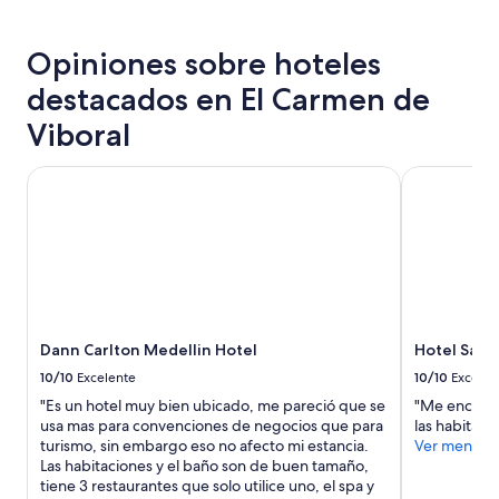
c
estancia
o
de
n
Opiniones sobre hoteles
1
a
noche
l
destacados en El Carmen de
para
g
2
Viboral
u
adultos.
n
Los
o
Dann Carlton Medellin Hotel
Hotel San F
precios
s
y
c
la
a
disponibilidad
n
están
a
sujetos
l
a
e
cambios.
s
Aplican
d
Dann Carlton Medellin Hotel
Hotel San 
términos
e
adicionales.
10/10
Excelente
10/10
Excelen
l
"Es un hotel muy bien ubicado, me pareció que se
"Me encanta 
t
usa mas para convenciones de negocios que para
las habitaci
e
turismo, sin embargo eso no afecto mi estancia.
Ver menos
l
Las habitaciones y el baño son de buen tamaño,
e
tiene 3 restaurantes que solo utilice uno, el spa y
c