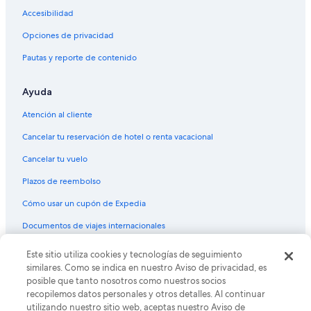
Hoteles con spa en Rionegro
Accesibilidad
Hoteles de lujo en Rionegro
Opciones de privacidad
Hoteles familiares en Rionegro
Pautas y reporte de contenido
Hoteles románticos en Rionegro
Ayuda
Hoteles con bar en Rionegro
Hoteles con desayuno incluido en Rionegro
Atención al cliente
Hoteles con gimnasio en Rionegro
Cancelar tu reservación de hotel o renta vacacional
Hoteles con alberca en Rionegro
Cancelar tu vuelo
Hoteles con restaurante en Rionegro
Plazos de reembolso
Hoteles con sauna en Rionegro
Cómo usar un cupón de Expedia
Hoteles con hidromasaje en Rionegro
Documentos de viajes internacionales
Hoteles con traslado del/al aeropuerto en Rionegro
Este sitio utiliza cookies y tecnologías de seguimiento
© 2026 Expedia, Inc., una empresa de Expedia Group. Todos los
Hoteles para bodas en Rionegro
derechos reservados. Expedia y el logo de Expedia son marcas
similares. Como se indica en nuestro Aviso de privacidad, es
registradas o marcas comerciales de Expedia, Inc. CST# 2029030-50.
Hoteles para fumadores en Rionegro
posible que tanto nosotros como nuestros socios
recopilemos datos personales y otros detalles. Al continuar
Hoteles que aceptan mascotas en Rionegro
utilizando nuestro sitio web, aceptas nuestro Aviso de