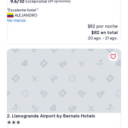
3.5
9.6
9.6/10
Excepcional
(69 opiniones)
de
estrellas
“
“Excelente hotel ”
10,
E
ALEJANDRO
Excepcional,
x
Ver menos
(69
c
$82 por noche
opiniones)
e
El
$82 en total
l
precio
20 ago. - 21 ago.
e
actual
n
es
t
Llanogrande Airport by Bernalo Hotels
de
e
$82
h
o
t
e
l
”
Llanogrande Airport by Bernalo Hotels
2. Llanogrande Airport by Bernalo Hotels
Propiedad