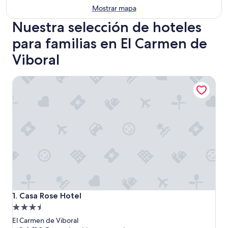
Mostrar mapa
Nuestra selección de hoteles
para familias en El Carmen de
Viboral
Casa Rose Hotel
Casa Rose Hotel
1. Casa Rose Hotel
Propiedad
de
El Carmen de Viboral