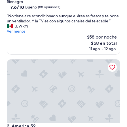
de
Rionegro
3.0
7.6
7.6/10
Bueno
(88 opiniones)
de
estrellas
“
“No tiene aire acondicionado aunque el área es fresca y te pone
10,
N
un ventilador. Y la TV es con algunos canales del telecable ”
Bueno,
o
LEWRYs
(88
t
Ver menos
opiniones)
i
$58 por noche
e
El
$58 en total
n
precio
11 ago. - 12 ago.
e
actual
a
es
i
America 52
de
r
$58
e
a
c
o
n
d
i
c
i
o
n
America 52
3. America 52