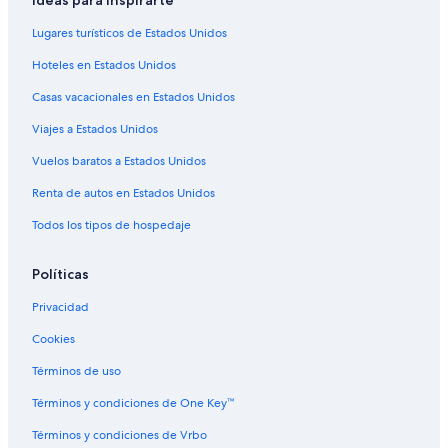
Ideas para inspirarte
Villas en San Antonio de Pereira
Lugares turísticos de Estados Unidos
Hoteles 2 estrellas en Rionegro
Hoteles en Estados Unidos
Hoteles 3 estrellas en Rionegro
Casas vacacionales en Estados Unidos
Hoteles 4 estrellas en Rionegro
Viajes a Estados Unidos
Hoteles 5 estrellas en Rionegro
Apart-Hoteles en Rionegro
Vuelos baratos a Estados Unidos
B&B en Rionegro
Renta de autos en Estados Unidos
Cabañas en Rionegro
Todos los tipos de hospedaje
Campings en Rionegro
Políticas
Casas de campo en Rionegro
Privacidad
Casas de huéspedes en Rionegro
Cookies
Apartamentos en Rionegro
Hoteles haciendas en Rionegro
Términos de uso
Hostales en Rionegro
Términos y condiciones de One Key™
Apart-Hoteles en Rionegro
Términos y condiciones de Vrbo