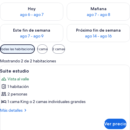
Consulta la disponibilidad para hoy ago 6 - ago 7
Consulta la disponibilidad pa
Hoy
Mañana
ago 6 - ago 7
ago 7 - ago 8
Consulta la disponibilidad para este fin de semana ago 7 - ag
Consulta la disponibilidad par
Este fin de semana
Próximo fin de semana
ago 7 - ago 9
ago 14 - ago 16
Filtros
Todas las habitaciones
1 cama
2 camas
disponibles
para
Mostrando 2 de 2 habitaciones
las
Abrir
Un dormitorio con una cama grande, un e
4
Suite estudio
habitaciones
todas
Vista al valle
las
1 habitación
fotos
de
2 personas
Suite
1 cama King o 2 camas individuales grandes
estudio
Más
Más detalles
detalles
sobre
Ver precio
Suite