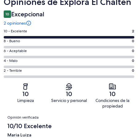
Opiniones
Opiniones de Explora El Chaltén
Excepcional
10
2 opiniones
Puntuación
10 - Excelente
2
de
Puntuación
8 - Bueno
0
10,
de
es
Puntuación
6 - Aceptable
0
8,
decir,
de
es
Puntuación
4 - Malo
0
Excelente.
6,
decir,
de
Basada
es
Puntuación
2 - Terrible
0
Bueno.
4,
en
decir,
de
Basada
es
2
Aceptable.
2,
en
decir,
de
Basada
es
0
Malo.
10
10
10
2
en
decir,
de
Basada
Limpieza
Servicio y personal
Condiciones de la
opiniones
0
Terrible.
2
en
propiedad
de
Basada
opiniones
0
Opiniones
2
en
Opinión verificada
de
opiniones
0
10/10 Excelente
2
de
opiniones
Maria Luiza
2