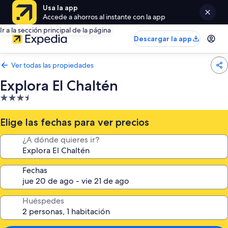
Usa la app
Accede a ahorros al instante con la app
Ir a la sección principal de la página
Descargar la app
Ver todas las propiedades
Explora El Chaltén
Propiedad
de
3.5
Elige las fechas para ver precios
estrellas
¿A dónde quieres ir?
Fechas
Huéspedes