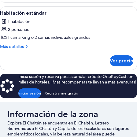
estudio
Abrir
Un dormitorio con un ventanal que ofr
4
Habitación estándar
todas
1 habitación
las
2 personas
fotos
de
1 cama King o 2 camas individuales grandes
Habitación
Más
Más detalles
estándar
detalles
sobre
Ver precio
Habitación
estándar
Inicia sesión y reserva para acumular crédito OneKeyCash en
miles de hoteles. ¡Más recompensas te llevan a más aventuras!
Iniciar sesión
Registrarme gratis
Información de la zona
Explora El Chaltén se encuentra en El Chaltén. Letrero
Bienvenidos a El Chaltén y Capilla de los Escaladores son lugares
emblemáticos locales, y la belleza natural del área puede