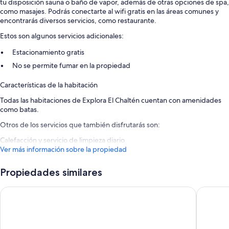
tu disposición sauna o baño de vapor, además de otras opciones de spa,
como masajes. Podrás conectarte al wifi gratis en las áreas comunes y
encontrarás diversos servicios, como restaurante.
Estos son algunos servicios adicionales:
Estacionamiento gratis
No se permite fumar en la propiedad
Características de la habitación
Todas las habitaciones de Explora El Chaltén cuentan con amenidades
como batas.
Otros de los servicios que también disfrutarás son:
Calefacción y servicio de limpieza diario
Ver más información sobre la propiedad
Propiedades similares
Los Cerros del Chalten Boutique Hotel
Destino 