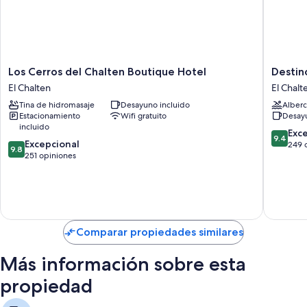
Los
Destino
Los Cerros del Chalten Boutique Hotel
Destin
Cerros
Sur
El Chalten
El Chalt
del
Hotel
Tina de hidromasaje
Desayuno incluido
Alberc
Chalten
&
Estacionamiento
Wifi gratuito
Desayu
Boutique
Spa
incluido
Hotel
de
9.4
Exc
9.4
9.8
El
Excepcional
Montañ
de
249 
9.8
de
Chalten
251 opiniones
El
10,
10,
Chalten
Excepcio
Excepcional,
249
251
opinion
opiniones
Comparar propiedades similares
Más información sobre esta
propiedad