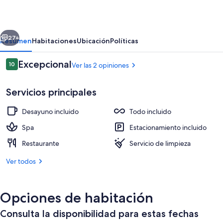
Chaltén
erior
Siguiente
27+
Resumen
Habitaciones
Ubicación
Políticas
Opiniones
Excepcional
10
Ver las 2 opiniones
10 de 10,
Servicios principales
Desayuno incluido
Todo incluido
Spa
Estacionamiento incluido
Restaurante
Servicio de limpieza
Habitación estándar | Ropa de cama
Ver todos
Opciones de habitación
Consulta la disponibilidad para estas fechas