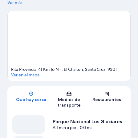
apreciarse en Parque Nacional Los Glaciares y Cascada Salto El
Ver más
Chorrillo.
Visita nuestra guía de El Chaltén
Rita Provincial 41 Km.16 N -, El Chalten, Santa Cruz, 9301
Ver en el mapa
Sección del mapa
Qué hay cerca
Medios de
Restaurantes
transporte
Parque Nacional Los Glaciares
A 1 min a pie
- 0.0 mi