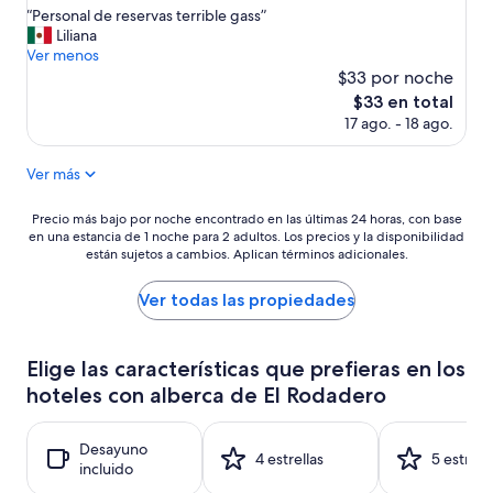
estrellas
m
“
“Personal de reservas terrible gass”
10,
e
P
Liliana
Bueno,
s
e
Ver menos
(8
e
r
$33 por noche
opiniones)
r
s
El
$33 en total
o
o
precio
17 ago. - 18 ago.
s
n
actual
p
a
es
a
l
Ver más
de
r
d
$33
a
e
Precio
Precio más bajo por noche encontrado en las últimas 24 horas, con base
e
r
en una estancia de 1 noche para 2 adultos. Los precios y la disponibilidad
más
l
e
están sujetos a cambios. Aplican términos adicionales.
bajo
c
s
por
a
e
noche
Ver todas las propiedades
f
r
encontrado
é
v
en
o
a
las
Elige las características que prefieras en los
a
s
últimas
y
t
hoteles con alberca de El Rodadero
24
u
e
horas,
d
r
con
a
Desayuno
r
base
4 estrellas
5 estrell
r
incluido
i
en
l
b