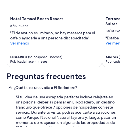
Hotel Tamacá Beach Resort
Terrazas T
Suites
8/10
Bueno
10/10
Excelen
"El desayuno es limitado, no hay meseros para el
café o ayudarle a una persona discapacitada"
"Estaba muy
Ver menos
Ver menos
EDUARDO
(se hospedó 1 noches)
Andres
(se h
Publicada hace 4 meses
Publicada ha
Preguntas frecuentes
¿Qué tal es una visita a El Rodadero?
Si tu idea de una escapada perfecta incluye relajarte en
una piscina, deberías pensar en El Rodadero, un destino
tranquilo que ofrece 7 opciones de hospedaje con este
servicio. Durante tu visita, podrás acercarte a atracciones
como Parque Nacional Natural Tayrona y, luego, pasar un
momento de relajación en alguna de las propiedades de