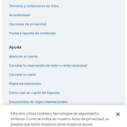
Hoteles cerca de Acuario Mundo Marino
Términos y condiciones de Vrbo
Cabañas en Santa Marta
Accesibilidad
Hoteles con concierge en Santa Marta
Opciones de privacidad
Hoteles con casino en Santa Marta
Pautas y reporte de contenido
Hoteles de golf en Santa Marta
Ayuda
Hoteles para ir de compras en Santa Marta
Hoteles todo incluido en Santa Marta
Atención al cliente
Hoteles de ski en Santa Marta
Cancelar tu reservación de hotel o renta vacacional
Hoteles de lujo en Santa Marta
Cancelar tu vuelo
Hoteles ecológicos en Santa Marta
Plazos de reembolso
Hoteles en la playa en Santa Marta
Cómo usar un cupón de Expedia
Hoteles familiares en Santa Marta
Documentos de viajes internacionales
Hoteles históricos en Santa Marta
Este sitio utiliza cookies y tecnologías de seguimiento
© 2026 Expedia, Inc., una empresa de Expedia Group. Todos los
Hoteles románticos en Santa Marta
derechos reservados. Expedia y el logo de Expedia son marcas
similares. Como se indica en nuestro Aviso de privacidad, es
registradas o marcas comerciales de Expedia, Inc. CST# 2029030-50.
Hoteles boutique en Santa Marta
posible que tanto nosotros como nuestros socios