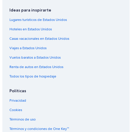
Hoteles con desayuno incluido en Barranquilla
Ideas para inspirarte
Hoteles con gimnasio en Barranquilla
Lugares turísticos de Estados Unidos
Hoteles con guardería en Barranquilla
Hoteles en Estados Unidos
Hoteles con área de juegos en Barranquilla
Casas vacacionales en Estados Unidos
Hoteles con alberca en Barranquilla
Viajes a Estados Unidos
Hoteles con restaurante en Barranquilla
Hoteles con sauna en Barranquilla
Vuelos baratos a Estados Unidos
Hoteles con hidromasaje en Barranquilla
Renta de autos en Estados Unidos
Hoteles con traslado del/al aeropuerto en Barranquilla
Todos los tipos de hospedaje
Hoteles con vista en Barranquilla
Políticas
Hoteles para bodas en Barranquilla
Privacidad
Hoteles para fumadores en Barranquilla
Cookies
Hoteles que aceptan mascotas en Barranquilla
Hoteles cerca de Nabusimake
Términos de uso
Hoteles cerca de Playa El Rodadero
Términos y condiciones de One Key™