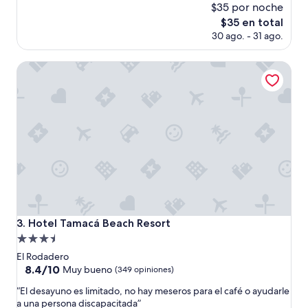
$35 por noche
10,
Muy
El
$35 en total
bueno,
precio
30 ago. - 31 ago.
(37
actual
opiniones)
es
Hotel Tamacá Beach Resort
de
$35
Hotel Tamacá Beach Resort
3. Hotel Tamacá Beach Resort
Propiedad
de
El Rodadero
3.5
8.4
8.4/10
Muy bueno
(349 opiniones)
de
estrellas
“
“El desayuno es limitado, no hay meseros para el café o ayudarle
10,
E
a una persona discapacitada”
Muy