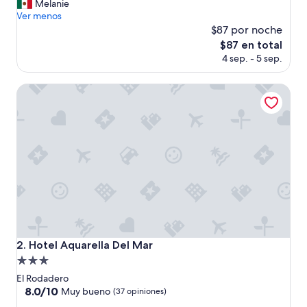
B
Melanie
Muy
u
Ver menos
bueno,
e
$87 por noche
(414
n
opiniones)
El
$87 en total
a
precio
4 sep. - 5 sep.
a
actual
t
es
e
Hotel Aquarella Del Mar
de
n
$87
c
i
ó
n
”
Hotel Aquarella Del Mar
2. Hotel Aquarella Del Mar
Propiedad
de
El Rodadero
3.0
8.0
8.0/10
Muy bueno
(37 opiniones)
de
estrellas