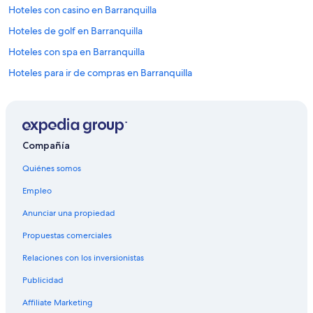
Hoteles con casino en Barranquilla
Hoteles de golf en Barranquilla
Hoteles con spa en Barranquilla
Hoteles para ir de compras en Barranquilla
Hoteles todo incluido en Barranquilla
Hoteles de lujo en Barranquilla
Hoteles de negocios en Barranquilla
Compañía
Hoteles en la playa en Barranquilla
Quiénes somos
Hoteles familiares en Barranquilla
Empleo
Hoteles históricos en Barranquilla
Anunciar una propiedad
Hoteles románticos en Barranquilla
Propuestas comerciales
Hoteles baratos en Barranquilla
Relaciones con los inversionistas
Hoteles con aire acondicionado en Barranquilla
Publicidad
Hoteles con bar en Barranquilla
Hoteles con cocina en Barranquilla
Affiliate Marketing