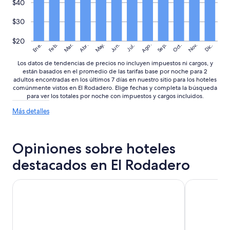
$40
”
$30
$20
Ago.
May.
Nov.
Ene.
Feb.
Mar.
Jun.
Sep.
Oct.
Abr.
Dic.
Jul.
Los datos de tendencias de precios no incluyen impuestos ni cargos, y
están basados en el promedio de las tarifas base por noche para 2
adultos encontradas en los últimos 7 días en nuestro sitio para los hoteles
comúnmente vistos en El Rodadero. Elige fechas y completa la búsqueda
para ver los totales por noche con impuestos y cargos incluidos.
Más
Más detalles
detalles
sobre
las
Opiniones sobre hoteles
tendencias
de
destacados en El Rodadero
precios
Hotel Tamacá Beach Resort
Terrazas Ta