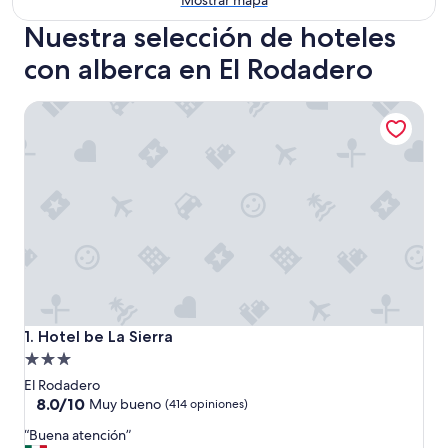
Mostrar mapa
Nuestra selección de hoteles
con alberca en El Rodadero
Hotel be La Sierra
Hotel be La Sierra
1. Hotel be La Sierra
Propiedad
de
El Rodadero
3.0
8.0
8.0/10
Muy bueno
(414 opiniones)
de
estrellas
“
“Buena atención”
10,