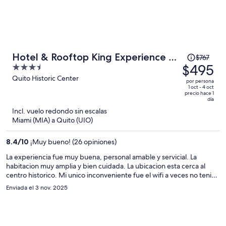
El
Hotel & Rooftop King Experience by
$767
precio
$495
3.5
David
era
out
Quito Historic Center
por persona
de
of
1 oct - 4 oct
precio hace 1
$767
5
día
y
Incl. vuelo redondo sin escalas
ahora
Miami (MIA) a Quito (UIO)
es
de
8.4
/
10
¡Muy bueno! (26 opiniones)
$495
La experiencia fue muy buena, personal amable y servicial. La
por
habitacion muy amplia y bien cuidada. La ubicacion esta cerca al
persona
centro historico. Mi unico inconveniente fue el wifi a veces no tenia
señal y no podia ver television en la habitacion (netflix, etc)
Enviada el 3 nov. 2025