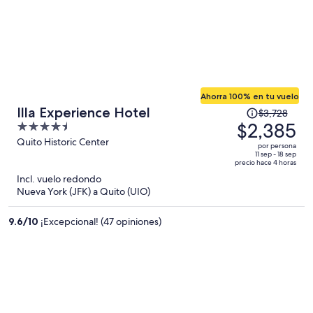
Ahorra 100% en tu vuelo
El
Illa Experience Hotel
$3,728
precio
$2,385
4.5
era
out
Quito Historic Center
por persona
de
of
11 sep - 18 sep
precio hace 4 horas
$3,728
5
Incl. vuelo redondo
y
Nueva York (JFK) a Quito (UIO)
ahora
es
9.6
/
10
¡Excepcional! (47 opiniones)
de
$2,385
por
persona