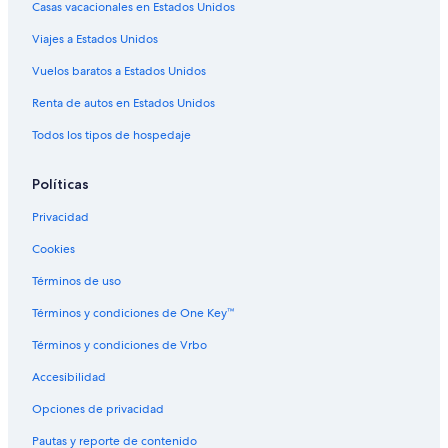
Casas vacacionales en Estados Unidos
Hoteles con spa en Riobamba
Viajes a Estados Unidos
Hoteles de lujo en Riobamba
Vuelos baratos a Estados Unidos
Hoteles familiares en Riobamba
Renta de autos en Estados Unidos
Hoteles históricos en Riobamba
Todos los tipos de hospedaje
Hoteles con bar en Riobamba
Hoteles con desayuno incluido en Riobamba
Políticas
Hoteles con alberca en Riobamba
Privacidad
Hoteles con restaurante en Riobamba
Cookies
Hoteles para bodas en Riobamba
Términos de uso
Hoteles que aceptan mascotas en Riobamba
Términos y condiciones de One Key™
Hoteles en Riobamba
Términos y condiciones de Vrbo
Hoteles cerca de Catedral de Riobamba
Accesibilidad
Casas de huéspedes en Estación de tren Riobamba
Opciones de privacidad
Hoteles cerca de Estación de tren Riobamba
Pautas y reporte de contenido
Apartamentos en Guamote