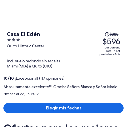
El
Casa El Edén
$883
precio
$596
3
era
out
Quito Historic Center
por persona
de
of
1 oct - 4 oct
precio hace 1 día
$883
5
Incl. vuelo redondo sin escalas
y
Miami (MIA) a Quito (UIO)
ahora
es
10
/
10
¡Excepcional! (117 opiniones)
de
$596
Absolutamente excelente!!! Gracias Señora Blanca y Señor Mario!
por
Enviada el 22 jun. 2019
persona
Elegir mis fechas