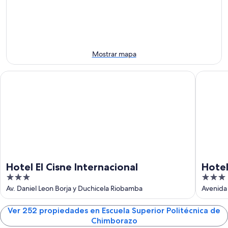
8
mañana
Chimborazo
ago
por
para
-
la
el
9
noche,
próximo
ago
9
fin
Mostrar mapa
ago
de
-
semana,
Hotel El Cisne Internacional
Hotel El 
10
14
ago
ago
-
16
ago
Hotel El Cisne Internacional
Hotel
3
3
out
out
Av. Daniel Leon Borja y Duchicela Riobamba
Avenida
of
of
5
5
Ver 252 propiedades en Escuela Superior Politécnica de
Chimborazo