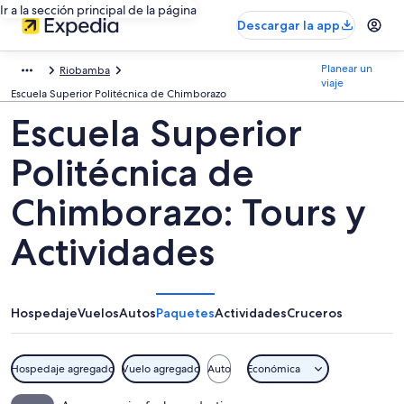
Ir a la sección principal de la página
Descargar la app
Planear un
Riobamba
viaje
Escuela Superior Politécnica de Chimborazo
Escuela Superior
Politécnica de
Chimborazo: Tours y
Actividades
Hospedaje
Vuelos
Autos
Paquetes
Actividades
Cruceros
Hospedaje agregado
Vuelo agregado
Auto
Económica