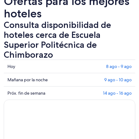
Ofertas para los mejores
hoteles
Consulta disponibilidad de
hoteles cerca de Escuela
Superior Politécnica de
Chimborazo
Consultar
Hoy
8 ago - 9 ago
los
precios
Consultar
Mañana por la noche
9 ago - 10 ago
cerca
precios
de
cerca
Consultar
Próx. fin de semana
14 ago - 16 ago
Escuela
de
precios
Superior
Escuela
cerca
Politécnica
Superior
de
de
Politécnica
Escuela
Chimborazo
de
Superior
para
Chimborazo
Politécnica
hoy,
para
de