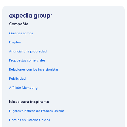
Hoteles cerca de Laguna de Colta
Hoteles cerca de Parque Sesquicentenario
Hostales en Hacienda Salgado
Compañía
Hoteles 2 estrellas en Riobamba
Quiénes somos
Hoteles 3 estrellas en Riobamba
Empleo
Hoteles 4 estrellas en Riobamba
Anunciar una propiedad
Hoteles 5 estrellas en Riobamba
Propuestas comerciales
Apart-Hoteles en Riobamba
Relaciones con los inversionistas
B&B en Riobamba
Publicidad
Casas de campo en Riobamba
Affiliate Marketing
Casas de huéspedes en Riobamba
Resorts en Riobamba
Ideas para inspirarte
Apartamentos en Riobamba
Lugares turísticos de Estados Unidos
Hoteles haciendas en Riobamba
Hoteles en Estados Unidos
Hostales en Riobamba