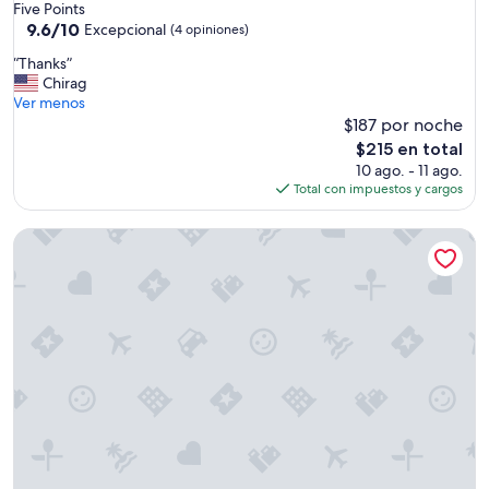
Five Points
a
9.6
9.6/10
Excepcional
(4 opiniones)
,
de
n
“
“Thanks”
10,
o
T
Chirag
Excepcional,
e
h
Ver menos
(4
s
a
$187 por noche
opiniones)
h
n
El
$215 en total
o
k
precio
10 ago. - 11 ago.
t
s
actual
Total con impuestos y cargos
e
”
es
l
de
,
Walk to Music, Cafe, Bars, Food & Hospital in Central Denver
$215
e
s
u
n
d
e
p
a
r
t
a
m
e