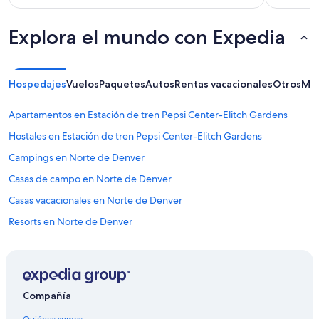
a
e
s
r
y
Explora el mundo con Expedia
y
a
t
l
h
m
i
o
Hospedajes
Vuelos
Paquetes
Autos
Rentas vacacionales
Otros
Más
n
h
g
a
m
Apartamentos en Estación de tren Pepsi Center-Elitch Gardens
d
a
a
d
Hostales en Estación de tren Pepsi Center-Elitch Gardens
s
e
Campings en Norte de Denver
m
p
e
e
Casas de campo en Norte de Denver
l
r
a
f
Casas vacacionales en Norte de Denver
s
e
Resorts en Norte de Denver
r
c
e
t
Moteles en Norte de Denver
s
s
o
e
Casas de ciudad en Estación de tren 10th - Osage
l
n
Castillos en Estación de tren 18th - Stout
v
s
Compañía
i
e
Hoteles cerca de Wells Fargo Center
e
o
Quiénes somos