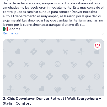
a
diaria de las habitaciones, aunque mi solicitud de sábanas extras y
bueno,
e
almohadas me las resolvieron inmediatamente. Esta muy cerca de el
(74
s
centro, puedes caminar aunque para conocer Denver necesitas
opiniones)
t
auto. El departamento es muy amplio, es la razón por la que decidí
a
alojarme ahí. Las almohadas hay que cambiarlas, tenían manchas, no
n
lo note por la cubre almohadas aunque el último día si...
c
Andrés
i
Ver menos
a
Chic Downtown Denver Retreat | Walk Everywhere + Stylish
m
e
p
a
r
e
c
i
ó
m
u
y
b
u
Chic Downtown Denver Retreat | Walk Everywhere + Stylish
2. Chic Downtown Denver Retreat | Walk Everywhere +
e
Stylish Comfort
n