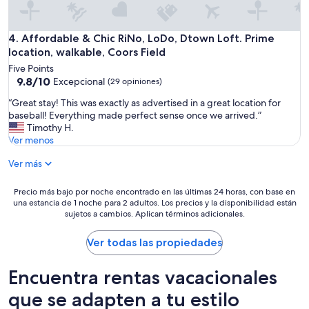
e
r
e
Affordable & Chic RiNo, LoDo, Dtown Loft. Prime location, w
4. Affordable & Chic RiNo, LoDo, Dtown Loft. Prime
n
location, walkable, Coors Field
t
Five Points
e
9.8
9.8/10
Excepcional
(29 opiniones)
,
de
n
“
“Great stay! This was exactly as advertised in a great location for
10,
o
G
baseball! Everything made perfect sense once we arrived.”
Excepcional,
h
r
Timothy H.
(29
a
e
Ver menos
opiniones)
y
a
l
Ver más
t
i
s
m
t
Precio
Precio más bajo por noche encontrado en las últimas 24 horas, con base en
p
a
una estancia de 1 noche para 2 adultos. Los precios y la disponibilidad están
más
i
y
sujetos a cambios. Aplican términos adicionales.
bajo
e
!
por
z
T
noche
Ver todas las propiedades
a
h
encontrado
d
i
en
Encuentra rentas vacacionales
i
s
las
a
w
últimas
que se adapten a tu estilo
r
a
24