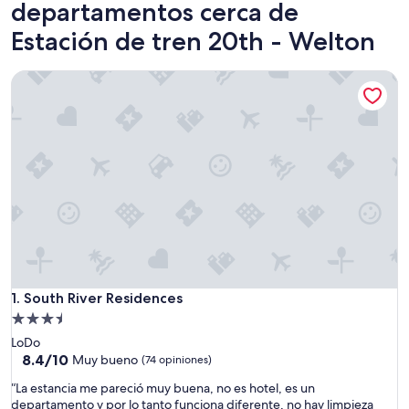
departamentos cerca de
Estación de tren 20th - Welton
South River Residences
South River Residences
1. South River Residences
Propiedad
de
LoDo
3.5
8.4
8.4/10
Muy bueno
(74 opiniones)
de
estrellas
“
“La estancia me pareció muy buena, no es hotel, es un
10,
L
departamento y por lo tanto funciona diferente, no hay limpieza
Muy