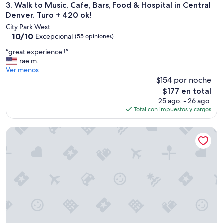
Walk to Music, Cafe, Bars, Food & Hospital in Central Denver
3. Walk to Music, Cafe, Bars, Food & Hospital in Central
n
Denver. Turo + 420 ok!
t
o
City Park West
y
10.0
10/10
Excepcional
(55 opiniones)
p
de
“
“great experience !”
o
10,
g
rae m.
r
Excepcional,
r
Ver menos
l
(55
e
$154 por noche
o
opiniones)
a
t
El
$177 en total
t
a
precio
25 ago. - 26 ago.
e
n
actual
Total con impuestos y cargos
x
t
es
p
o
de
Affordable & Chic RiNo, LoDo, Dtown Loft. Prime location, w
e
f
$177
r
u
i
n
e
c
n
i
c
o
e
n
!
a
”
d
i
f