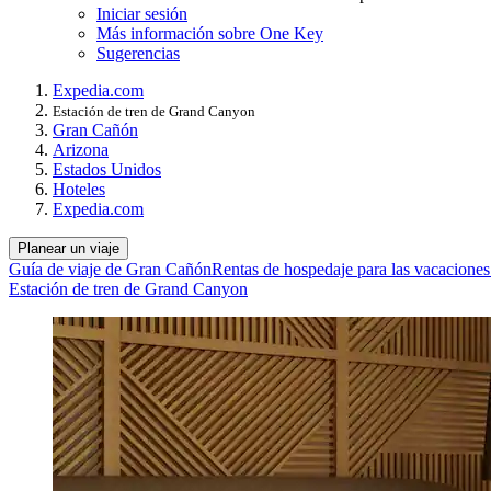
Iniciar sesión
Más información sobre One Key
Sugerencias
Expedia.com
Estación de tren de Grand Canyon
Gran Cañón
Arizona
Estados Unidos
Hoteles
Expedia.com
Planear un viaje
Guía de viaje de Gran Cañón
Rentas de hospedaje para las vacacione
Estación de tren de Grand Canyon