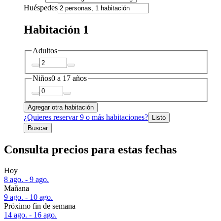
Huéspedes
Habitación 1
Adultos
Niños
0 a 17 años
Agregar otra habitación
¿Quieres reservar 9 o más habitaciones?
Listo
Buscar
Consulta precios para estas fechas
Hoy
8 ago. - 9 ago.
Mañana
9 ago. - 10 ago.
Próximo fin de semana
14 ago. - 16 ago.